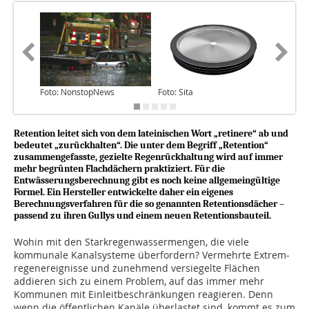
Foto: NonstopNews
Foto: Sita
Foto: Sit
Retention leitet sich von dem lateinischen Wort „retinere“ ab und
bedeutet „zurückhalten“. Die unter dem Begriff „Retention“
zusammengefasste, gezielte Regenrückhaltung wird auf immer
mehr begrünten Flachdächern praktiziert. Für die
Entwässerungsberechnung gibt es noch keine allgemeingültige
Formel. Ein Hersteller entwickelte daher ein eigenes
Berechnungsverfahren für die so genannten Retentionsdächer –
passend zu ihren Gullys und einem neuen Retentionsbauteil.
Wohin mit den Starkregen­wassermengen, die viele
kommunale Kanalsysteme überfordern? Vermehrte Extrem­
regenereignisse und zunehmend versiegelte Flächen
addieren sich zu einem Problem, auf das immer mehr
Kommunen mit Einleitbeschränkungen reagieren. Denn
wenn die öffentlichen Kanäle überlastet sind, kommt es zum