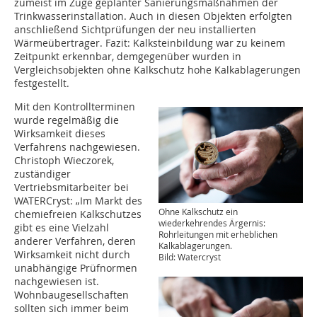
zumeist im Zuge geplanter Sanierungsmaßnahmen der
Trinkwasserinstallation. Auch in diesen Objekten erfolgten
anschließend Sichtprüfungen der neu installierten
Wärmeübertrager. Fazit: Kalksteinbildung war zu keinem
Zeitpunkt erkennbar, demgegenüber wurden in
Vergleichsobjekten ohne Kalkschutz hohe Kalkablagerungen
festgestellt.
Mit den Kontrollterminen
wurde regelmäßig die
Wirksamkeit dieses
Verfahrens nachgewiesen.
Christoph Wieczorek,
zuständiger
Vertriebsmitarbeiter bei
WATERCryst: „Im Markt des
Ohne Kalkschutz ein
chemiefreien Kalkschutzes
wiederkehrendes Ärgernis:
gibt es eine Vielzahl
Rohrleitungen mit erheblichen
anderer Verfahren, deren
Kalkablagerungen.
Wirksamkeit nicht durch
Bild: Watercryst
unabhängige Prüfnormen
nachgewiesen ist.
Wohnbaugesellschaften
sollten sich immer beim