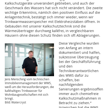
Kalkschutzgeräte unverändert geblieben, und auch der
Geschmack des Wassers hat sich nicht verändert. Die zweite
wichtige Erkenntnis, nämlich den positiven Einfluss auf die
Anlagentechnik, bestätigt sich immer wieder, wenn wir
Trinkwarmwasserspeicher mit Elektroheizstäben öffnen. In
Gebäuden mit unserer Kalkschutztechnik sind die
Wärmeübertrager durchweg kalkfrei, in vergleichbaren
Häusern ohne diesen Schutz finden sich oft Ablagerungen.
Diese Vergleiche wurden
von Anfang an intern
dokumentiert und halfen,
sukzessive Überzeugung
bei der Geschäftsführung
und den
Technikverantwortlichen
des WWS dafür zu
Jens Mensching vom technischen
schaffen, bei
Immobilienmanagement der WWS,
nachfolgenden
weiß um die Herausforderungen, die
Sanierungen ergebnisoffen
kalkhaltiges Trinkwasser für
immer auch chemiefreie
Wohnbaugesellschaften mit sich
Kalkschutzmaßnahmen in
bringt.
Bild: Watercryst
Betracht zu ziehen.“
Inzwischen hat die WWS