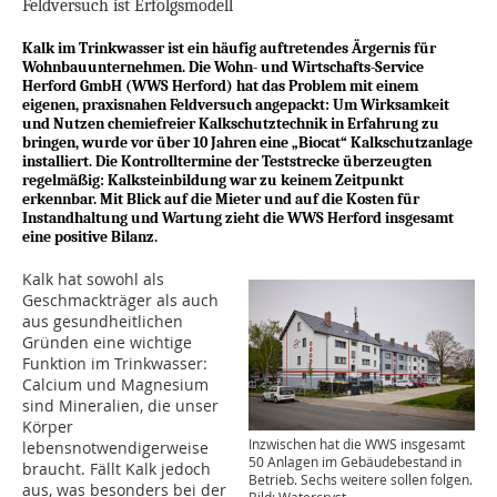
Feldversuch ist Erfolgsmodell
Kalk im Trinkwasser ist ein häufig auftretendes Ärgernis für
Wohnbauunternehmen. Die Wohn- und Wirtschafts-Service
Herford GmbH (WWS Herford) hat das Problem mit einem
eigenen, praxisnahen Feldversuch angepackt: Um Wirksamkeit
und Nutzen chemiefreier Kalkschutztechnik in Erfahrung zu
bringen, wurde vor über 10 Jahren eine „Biocat“ Kalkschutzanlage
installiert. Die Kontrolltermine der Teststrecke überzeugten
regelmäßig: Kalksteinbildung war zu keinem Zeitpunkt
erkennbar. Mit Blick auf die Mieter und auf die Kosten für
Instandhaltung und Wartung zieht die WWS Herford insgesamt
eine positive Bilanz.
Kalk hat sowohl als
Geschmackträger als auch
aus gesundheitlichen
Gründen eine wichtige
Funktion im Trinkwasser:
Calcium und Magnesium
sind Mineralien, die unser
Körper
Inzwischen hat die WWS insgesamt
lebensnotwendigerweise
50 Anlagen im Gebäudebestand in
braucht. Fällt Kalk jedoch
Betrieb. Sechs weitere sollen folgen.
aus, was besonders bei der
Bild: Watercryst