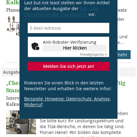
Kalkschutz ohne Zusatz
Last but not least stellen wir Ihnen Artikel
der aktuellen Ausgabe der
tab – das
Planungskriterien, Vorteile und Beispiele aus der Praxis
Fachmedium der TGA-Branche
vor.
Dipl.-Ing. Alexander Lyssoudis ist von der
IHK für München und Oberbayern
öffentlich bestellter und vereidigter
Sachverständiger für Heizungstechnik und
Anti-Roboter-Verifizierung
zugleich Geschäftsführer der allwärme...
Hier klicken
mehr
Friendly
Captcha ⇗
Melden Sie sich jetzt an!
Ausgabe 5/2025
„Chemiefreier Kalkschutz könnte zukünftig
Riskieren Sie einen Blick in den letzten
Newsletter und erhalten Sie weitere Infos!
Standardlösung sein“
Interview mit zwei Ingenieurbüros zur Planung für
Beispiele, Hinweise: Datenschutz, Analyse,
Kalkschutzmaßnahmen
Widerruf
tab: Herr Hänel, Herr Mairath  beschreiben
Sie bitte kurz Ihr Leistungsspektrum und
die TGA-Bereiche, in denen Sie tätig sind.
Florian Hänel: Wir bilden das komplette