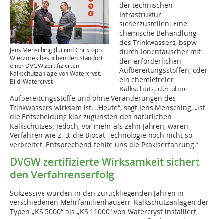
der technischen
Infrastruktur
sicherzustellen: Eine
chemische Behandlung
des Trinkwassers, bspw.
Jens Mensching (li.) und Christoph
durch Ionentauscher mit
Wieczorek besuchen den Standort
den erforderlichen
einer DVGW zertifizierten
Aufbereitungsstoffen, oder
Kalkschutzanlage von Watercryst.
ein chemiefreier
Bild: Watercryst
Kalkschutz, der ohne
Aufbereitungsstoffe und ohne Veränderungen des
Trinkwassers wirksam ist. „Heute“, sagt Jens Mensching, „ist
die Entscheidung klar zugunsten des natürlichen
Kalkschutzes. Jedoch, vor mehr als zehn Jahren, waren
Verfahren wie z. B. die Biocat-Technologie noch nicht so
verbreitet. Entsprechend fehlte uns die Praxiserfahrung.“
DVGW zertifizierte Wirksamkeit sichert
den Verfahrenserfolg
Sukzessive wurden in den zurückliegenden Jahren in
verschiedenen Mehrfamilienhäusern Kalkschutzanlagen der
Typen „KS 5000“ bis „KS 11000“ von Watercryst installiert,