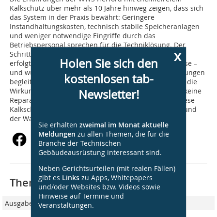
Kalkschutz über mehr als 10 Jahre hinweg zeigen, dass sich
das System in der Praxis bewährt: Geringere
Instandhaltungskosten, technisch stabile Speicheranlagen
und weniger notwendige Eingriffe durch das
Betriebspersonal sprechen für die Techniklösung. Der
x
Schritt von der Testphase zur dauerhaften Integration
Holen Sie sich den
erfolgte auf Basis nachvollziehbarer Betriebsergebnisse –
und wurde von regelmäßig dokumentierten Sichtprüfungen
kostenlosen tab-
begleitet. Jens Mensching: „Die Ergebnisse bestätigen die
Wirkung der Anlagen. In geschützten Objekten fallen keine
Newsletter!
Reparaturen mehr an, während in Gebäuden ohne diese
Kalkschutzmaßnahmen die Ausfälle weiterhin häufig und
der Wartungsaufwand hoch sind.“
Sie erhalten
zweimal im Monat aktuelle
Meldungen
zu allen Themen, die für die
Branche der Technischen
Gebäudeausrüstung interessant sind.
Neben Gerichtsurteilen (mit realen Fällen)
gibt es
Links
zu Apps, Whitepapers
Thematisch passende Artikel:
und/oder Websites bzw. Videos sowie
Hinweise auf Termine und
Ausgabe 10/2023
Veranstaltungen.