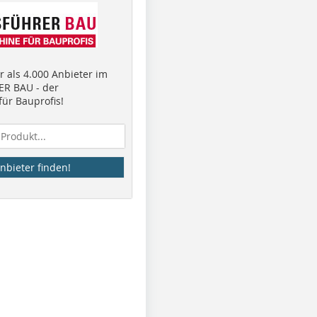
 als 4.000 Anbieter im
R BAU - der
ür Bauprofis!
nbieter finden!