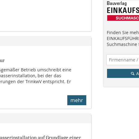
Finden Sie mehr
EINKAUFSFÜHRE
Suchmaschine f
ur
sgemäßer Betrieb umschreibt eine
A
asserinstallation, bei der das
rungen der TrinkwV entspricht. Er
mehr
asserinstallation auf Grundlage einer