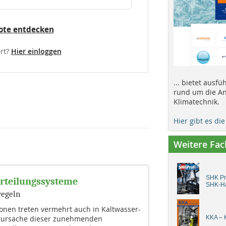
ote entdecken
rt?
Hier einloggen
... bietet ausf
rund um die An
Klimatechnik.
Hier gibt es di
Weitere Fa
SHK Pro
rteilungssysteme
SHK-H
regeln
onen treten vermehrt auch in Kaltwasser-
uptursache dieser zunehmenden
KKA – K