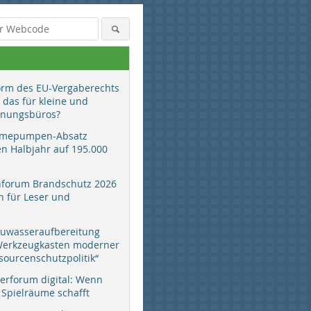
orm des EU-Vergaberechts
 das für kleine und
anungsbüros?
mepumpen-Absatz
en Halbjahr auf 195.000
hforum Brandschutz 2026
 für Leser und
auwasseraufbereitung
 Werkzeugkasten moderner
sourcenschutzpolitik“
erforum digital: Wenn
 Spielräume schafft