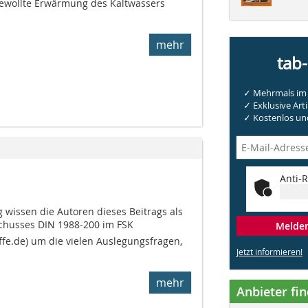
gewollte Erwärmung des Kaltwassers
mehr
tab
✓ Mehrmals im 
✓ Exklusive Arti
✓ Kostenlos und
Anti-R
wissen die Autoren dieses Beitrags als
husses DIN 1988-200 im FSK
Melden 
.de) um die vielen Auslegungsfragen,
Jetzt informieren!
mehr
Anbieter fi