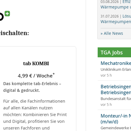
Effi
03.08.2026 |
Wärmepumpe un
Lös
31.07.2026 |
Wärmepumpen f
eischalten:
» Alle News
TGA Jobs
Mechatronike
tab KOMBI
Uniklinikum Erla
*
4,99 € / Woche
vor 5 h
Das komplette tab-Erlebnis –
Betriebsingen
digital & gedruckt.
Betriebsingen
Bundesanstalt fü
Für alle, die Fachinformationen
vor 5 h
auf allen Kanälen nutzen
möchten: Kombinieren Sie Print
Monteur/-in 
und Digital, profitieren Sie von
(m/w/d)
unseren Fachforen und
Gemeindewerke 