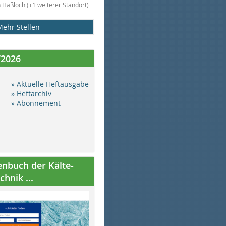
n Haßloch (+1 weiterer Standort)
Mehr Stellen
/2026
» Aktuelle Heftausgabe
» Heftarchiv
» Abonnement
nbuch der Kälte-
hnik ...