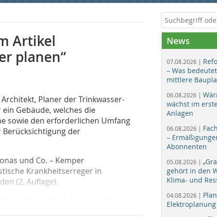
m Artikel
News
er planen“
Ref
07.08.2026 |
– Was bedeutet
mittlere Baupl
Wär
06.08.2026 |
 Architekt, Planer der Trinkwasser-
wächst im erst
r ein Gebäude, welches die
Anlagen
e sowie den erforderlichen Umfang
Fac
06.08.2026 |
r Berücksichtigung der
– Ermäßigungen
Abonnenten
omonas und Co. – Kemper
„Gr
05.08.2026 |
tische Krankheitserreger in
gehört in den
Klima- und Res
en (2. Auflage).
Plan
04.08.2026 |
hmann K, Exner M, Gebel J, Schaule...
Elektroplanung