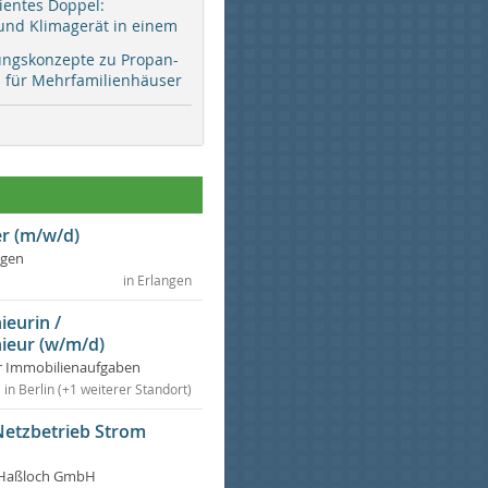
zientes Doppel:
d Klimagerät in einem
ungskonzepte zu Propan-
ür Mehrfamilienhäuser
r (m/w/d)
ngen
in Erlangen
ieurin /
ieur (w/m/d)
r Immobilienaufgaben
in Berlin (+1 weiterer Standort)
Netzbetrieb Strom
Haßloch GmbH