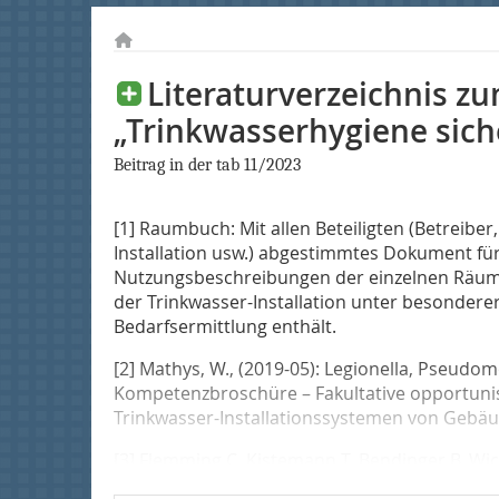
Literaturverzeichnis zu
„Trinkwasserhygiene sich
Beitrag in der tab 11/2023
[1] Raumbuch: Mit allen Beteiligten (Betreiber,
Installation usw.) abgestimmtes Dokument fü
Nutzungsbeschreibungen der einzelnen Räum
der Trinkwasser-Installation unter besondere
Bedarfsermittlung enthält.
[2] Mathys, W., (2019-05): Legionella, Pseud
Kompetenzbroschüre – Fakultative opportunis
Trinkwasser-Installationssystemen von Gebäud
[3] Flemming C, Kistemann T, Bendinger B, Wic