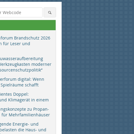
hforum Brandschutz 2026
 für Leser und
auwasseraufbereitung
 Werkzeugkasten moderner
sourcenschutzpolitik“
erforum digital: Wenn
 Spielräume schafft
zientes Doppel:
d Klimagerät in einem
ungskonzepte zu Propan-
ür Mehrfamilienhäuser
gende Energie- und
 belasten die Haus- und