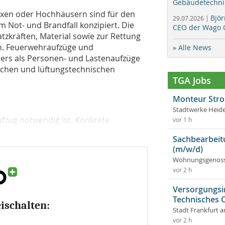
Gebäudetechni
en oder Hochhäusern sind für den
Bjö
29.07.2026 |
 Not- und Brandfall konzipiert. Die
CEO der Wago 
tzkräften, Material sowie zur Rettung
n. Feuerwehraufzüge und
» Alle News
rs als Personen- und Lastenaufzüge
schen und lüftungstechnischen
TGA Jobs
Monteur Stro
Stadtwerke Heid
fzug notwendig ist. Konkrete
vor 1 h
Sachbearbeit
(m/w/d)
Wohnungsgenosse
vor 2 h
Versorgungsi
Technisches
eischalten:
Stadt Frankfurt 
vor 2 h