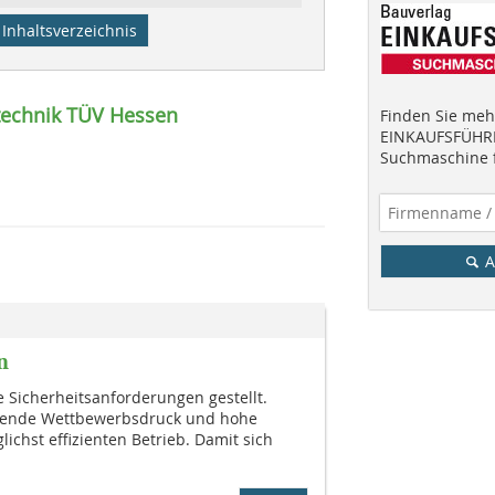
Inhaltsverzeichnis
rtechnik TÜV Hessen
Finden Sie mehr
EINKAUFSFÜHRE
Suchmaschine f
A
n
Sicher­heitsanforderungen gestellt.
­gen­de Wettbewerbsdruck und hohe
ichst effi­zienten Betrieb. Damit sich