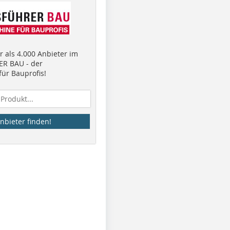
 als 4.000 Anbieter im
R BAU - der
ür Bauprofis!
nbieter finden!