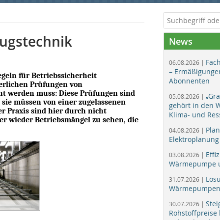
ugstechnik
News
Fac
06.08.2026 |
– Ermäßigungen
egeln für Betriebssicherheit
Abonnenten
derlichen Prüfungen von
t werden muss: Diese Prüfungen sind
„Gr
05.08.2026 |
sie müssen von einer zugelassenen
gehört in den
 Praxis sind hier durch nicht
Klima- und Res
 wieder Betriebsmängel zu sehen, die
Plan
04.08.2026 |
Elektroplanung
Effi
03.08.2026 |
Wärmepumpe un
Lös
31.07.2026 |
Wärmepumpen f
Stei
30.07.2026 |
Rohstoffpreise