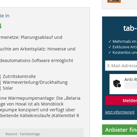
e in
4
tab
menetze: Planungsablauf und
✓ Mehrmals im 
✓ Exklusive Arti
uchte am Arbeitsplatz: Hinweise und
✓ Kostenlos und
eautomations-Software ermöglicht
| Zutrittskontrolle
Anti-R
| Wärmeverteilung/Druckhaltung
 Solar
 eine Wärmepumpenanlage: Die „Belaria
Melden 
age von Hoval ist als Monoblock
epumpe konzipiert und verfügt über
Jetzt informieren!
eitende Kältekreisläufe (Kältemittel R
Anbieter fi
Ressort: Fachbeiträge