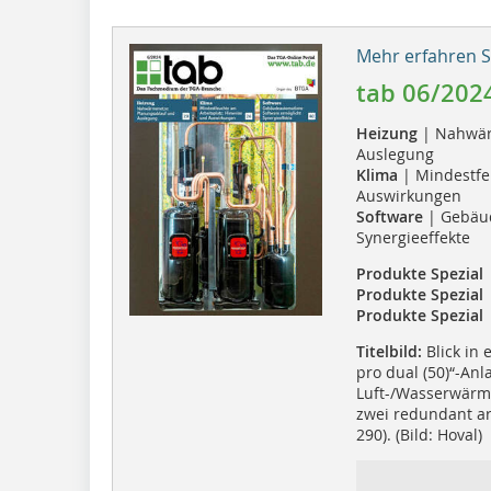
Mehr erfahren Si
tab 06/202
Heizung
| Nahwär
Auslegung
Klima
| Mindestfe
Auswirkungen
Software
| Gebäud
Synergieeffekte
Produkte Spezial
Produkte Spezial
Produkte Spezial
|
Titelbild:
Blick in
pro dual (50)“-Anl
Luft-/Wasserwärm
zwei redundant arb
290). (Bild: Hoval)