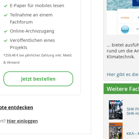
E-Paper für mobiles lesen
Teilnahme an einem
Fachforum
Online-Archivzugang
Veröffentlichen eines
... bietet ausf
Projekts
rund um die An
*259,48 € bei jährlicher Zahlung inkl. MwSt.
Klimatechnik.
& Versand
Hier gibt es di
Jetzt bestellen
Weitere Fa
ote entdecken
SHK Pro
SHK-H
rt?
Hier einloggen
KKA – K