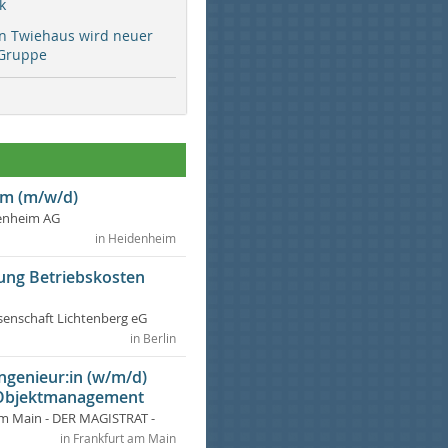
k
rn Twiehaus wird neuer
Gruppe
m (m/w/d)
enheim AG
in Heidenheim
ung Betriebskosten
nschaft Lichtenberg eG
in Berlin
ngenieur:in (w/m/d)
 Objektmanagement
am Main - DER MAGISTRAT -
in Frankfurt am Main