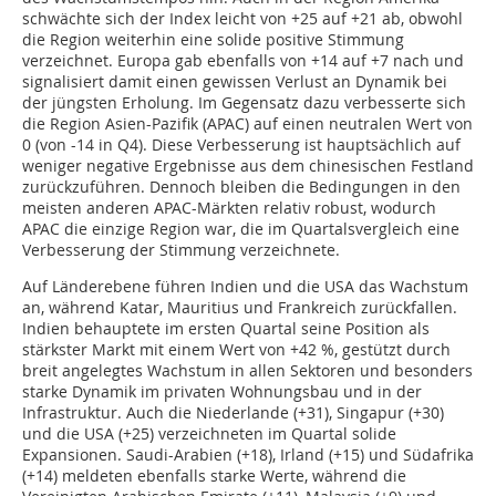
schwächte sich der Index leicht von +25 auf +21 ab, obwohl
die Region weiterhin eine solide positive Stimmung
verzeichnet. Europa gab ebenfalls von +14 auf +7 nach und
signalisiert damit einen gewissen Verlust an Dynamik bei
der jüngsten Erholung. Im Gegensatz dazu verbesserte sich
die Region Asien-Pazifik (APAC) auf einen neutralen Wert von
0 (von -14 in Q4). Diese Verbesserung ist hauptsächlich auf
weniger negative Ergebnisse aus dem chinesischen Festland
zurückzuführen. Dennoch bleiben die Bedingungen in den
meisten anderen APAC-Märkten relativ robust, wodurch
APAC die einzige Region war, die im Quartalsvergleich eine
Verbesserung der Stimmung verzeichnete.
Auf Länderebene führen Indien und die USA das Wachstum
an, während Katar, Mauritius und Frankreich zurückfallen.
Indien behauptete im ersten Quartal seine Position als
stärkster Markt mit einem Wert von +42 %, gestützt durch
breit angelegtes Wachstum in allen Sektoren und besonders
starke Dynamik im privaten Wohnungsbau und in der
Infrastruktur. Auch die Niederlande (+31), Singapur (+30)
und die USA (+25) verzeichneten im Quartal solide
Expansionen. Saudi-Arabien (+18), Irland (+15) und Südafrika
(+14) meldeten ebenfalls starke Werte, während die