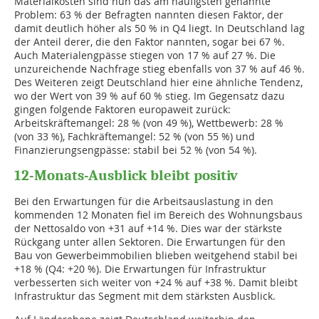
Materialkosten sind nun das am häufigsten genannte
Problem: 63 % der Befragten nannten diesen Faktor, der
damit deutlich höher als 50 % in Q4 liegt. In Deutschland lag
der Anteil derer, die den Faktor nannten, sogar bei 67 %.
Auch Materialengpässe stiegen von 17 % auf 27 %. Die
unzureichende Nachfrage stieg ebenfalls von 37 % auf 46 %.
Des Weiteren zeigt Deutschland hier eine ähnliche Tendenz,
wo der Wert von 39 % auf 60 % stieg. Im Gegensatz dazu
gingen folgende Faktoren europaweit zurück:
Arbeitskräftemangel: 28 % (von 49 %), Wettbewerb: 28 %
(von 33 %), Fachkräftemangel: 52 % (von 55 %) und
Finanzierungsengpässe: stabil bei 52 % (von 54 %).
12-Monats-Ausblick bleibt positiv
Bei den Erwartungen für die Arbeitsauslastung in den
kommenden 12 Monaten fiel im Bereich des Wohnungsbaus
der Nettosaldo von +31 auf +14 %. Dies war der stärkste
Rückgang unter allen Sektoren. Die Erwartungen für den
Bau von Gewerbeimmobilien blieben weitgehend stabil bei
+18 % (Q4: +20 %). Die Erwartungen für Infrastruktur
verbesserten sich weiter von +24 % auf +38 %. Damit bleibt
Infrastruktur das Segment mit dem stärksten Ausblick.