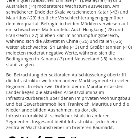
Vereinigten Arabischen Emirate (+11), Malaysia (+9) und
Australien (+4) moderateres Wachstum auswiesen. Am
schwächeren Ende der Skala verzeichneten Katar (-43) und
Mauritius (-29) deutliche Verschlechterungen gegenüber
dem Vorquartal. Befragte in beiden Märkten verwiesen auf
ein schwächeres Marktumfeld. Auch Hongkong (-28) und
Frankreich (-27) blieben klar im Schrumpfungsbereich,
während sich die Aktivität in China (-26) und Italien (-26)
weiter abschwächte. Sri Lanka (-13) und Großbritannien (-10)
meldeten moderat negative Werte, während sich die
Bedingungen in Kanada (-3) und Neuseeland (-5) nahezu
stabil zeigten.
Bei Betrachtung der sektoralen Aufschlüsselung übertrifft
die Infrastruktur weiterhin andere Marktsegmente in vielen
Regionen. In etwa zwei Dritteln der im Monitor erfassten
Länder liegen die aktuellen Arbeitsvolumina im
Infrastrukturbereich über denen im privaten Wohnungsbau
und bei Gewerbeimmobilien. Frankreich, Mauritius und die
Niederlande bilden Ausnahmen, da dort die
Infrastrukturaktivität schwächer ist als in anderen
Segmenten. Insgesamt bleibt Infrastruktur jedoch ein
zentraler Wachstumstreiber im breiteren Baumarkt.