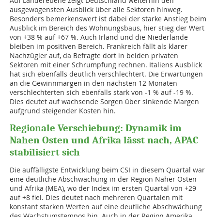
Auf Länderebene zeigt Deutschland weiterhin den
ausgewogensten Ausblick über alle Sektoren hinweg.
Besonders bemerkenswert ist dabei der starke Anstieg beim
Ausblick im Bereich des Wohnungsbaus, hier stieg der Wert
von +38 % auf +67 %. Auch Irland und die Niederlande
bleiben im positiven Bereich. Frankreich fällt als klarer
Nachzügler auf, da Befragte dort in beiden privaten
Sektoren mit einer Schrumpfung rechnen. Italiens Ausblick
hat sich ebenfalls deutlich verschlechtert. Die Erwartungen
an die Gewinnmargen in den nächsten 12 Monaten
verschlechterten sich ebenfalls stark von -1 % auf -19 %.
Dies deutet auf wachsende Sorgen über sinkende Margen
aufgrund steigender Kosten hin.
Regionale Verschiebung: Dynamik im
Nahen Osten und Afrika lässt nach, APAC
stabilisiert sich
Die auffälligste Entwicklung beim CSI in diesem Quartal war
eine deutliche Abschwächung in der Region Naher Osten
und Afrika (MEA), wo der Index im ersten Quartal von +29
auf +8 fiel. Dies deutet nach mehreren Quartalen mit
konstant starken Werten auf eine deutliche Abschwächung
des Wachstumstempos hin. Auch in der Region Amerika