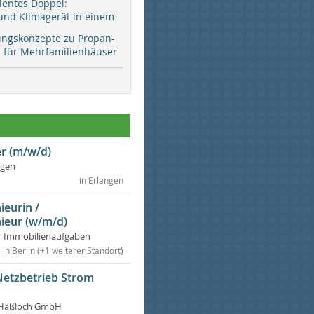
zientes Doppel:
d Klimagerät in einem
ungskonzepte zu Propan-
ür Mehrfamilienhäuser
r (m/w/d)
ngen
in Erlangen
ieurin /
ieur (w/m/d)
r Immobilienaufgaben
in Berlin (+1 weiterer Standort)
Netzbetrieb Strom
Haßloch GmbH