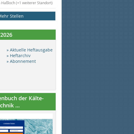
n Haßloch (+1 weiterer Standort)
Mehr Stellen
/2026
» Aktuelle Heftausgabe
» Heftarchiv
» Abonnement
nbuch der Kälte-
hnik ...