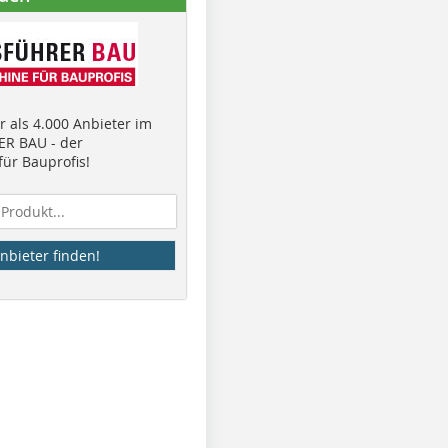
 als 4.000 Anbieter im
R BAU - der
ür Bauprofis!
nbieter finden!