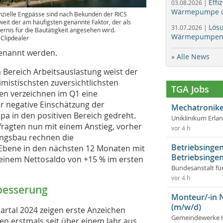
Effi
03.08.2026 |
Wärmepumpe un
nzielle Engpässe sind nach Bekunden der RICS
weit der am häufigsten genannte Faktor, der als
Lös
31.07.2026 |
ernis für die Bautätigkeit angesehen wird.
Wärmepumpen f
: Clipdealer
genannt werden.
» Alle News
 Bereich Arbeitsauslastung weist der
timistischsten zuversichtlichsten
TGA Jobs
en verzeichnen im Q1 eine
r negative Einschätzung der
Mechatronike
a in den positiven Bereich gedreht.
Uniklinikum Erla
fragten nun mit einem Anstieg, vorher
vor 4 h
ungsbau rechnen die
Betriebsingen
Ebene in den nächsten 12 Monaten mit
Betriebsingen
 einem Nettosaldo von +15 % im ersten
Bundesanstalt fü
vor 4 h
rbesserung
Monteur/-in 
(m/w/d)
artal 2024 zeigen erste Anzeichen
Gemeindewerke 
n erstmals seit über einem Jahr aus