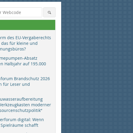
orm des EU-Vergaberechts
 das für kleine und
anungsbüros?
mepumpen-Absatz
en Halbjahr auf 195.000
hforum Brandschutz 2026
 für Leser und
auwasseraufbereitung
 Werkzeugkasten moderner
sourcenschutzpolitik“
erforum digital: Wenn
 Spielräume schafft