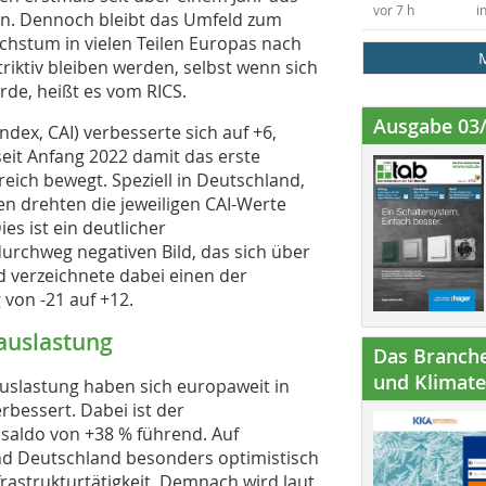
vor 7 h
i
en. Dennoch bleibt das Umfeld zum
achstum in vielen Teilen Europas nach
riktiv bleiben werden, selbst wenn sich
rde, heißt es vom RICS.
Ausgabe 03
ndex, CAI) verbesserte sich auf +6,
seit Anfang 2022 damit das erste
reich bewegt. Speziell in Deutschland,
n drehten die jeweiligen CAI-Werte
es ist ein deutlicher
chweg negativen Bild, das sich über
nd verzeichnete dabei einen der
von -21 auf +12.
sauslastung
Das Branche
und Klimatec
uslastung haben sich europaweit in
rbessert. Dabei ist der
osaldo von +38 % führend. Auf
nd Deutschland besonders optimistisch
rastrukturtätigkeit. Demnach wird laut