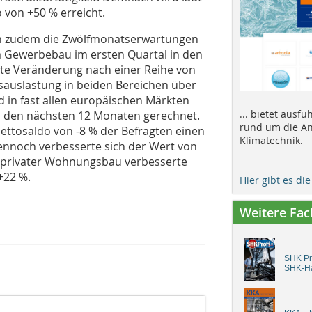
 von +50 % erreicht.
h zudem die Zwölfmonatserwartungen
 Gewerbebau im ersten Quartal in den
rte Veränderung nach einer Reihe von
sauslastung in beiden Bereichen über
 in fast allen europäischen Märkten
... bietet ausf
n den nächsten 12 Monaten gerechnet.
rund um die An
Nettosaldo von -8 % der Befragten einen
Klimatechnik.
ennoch verbesserte sich der Wert von
h privater Wohnungsbau verbesserte
+22 %.
Hier gibt es di
Weitere Fa
SHK Pro
SHK-H