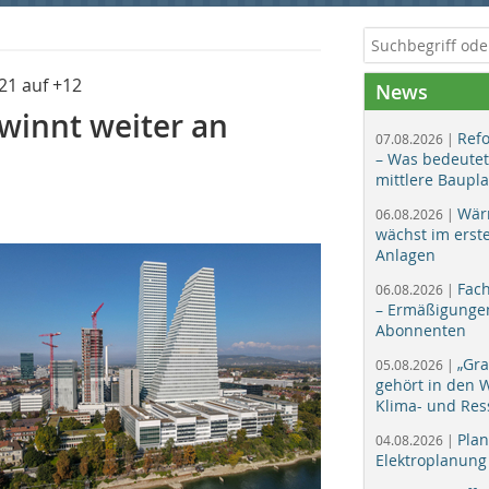
21 auf +12
News
ewinnt weiter an
Ref
07.08.2026 |
– Was bedeutet
mittlere Baupl
Wär
06.08.2026 |
wächst im erst
Anlagen
Fac
06.08.2026 |
– Ermäßigungen
Abonnenten
„Gr
05.08.2026 |
gehört in den
Klima- und Res
Plan
04.08.2026 |
Elektroplanung