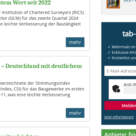
KKA – K
stem Wert seit 2022
 Institution of Chartered Surveyors (RICS)
itor (GCM) für das zweite Quartal 2024
e leichte Verbesserung der Bautätigkeit
tab
mehr
✓ Mehrmals im 
✓ Exklusive Arti
✓ Kostenlos und
 – Deutschland mit deutlichem
 verzeichnete der Stimmungsindex
Anti-R
 Index, CSI) für das Baugewerbe im ersten
+11, was eine leichte Verbesserung
Melden 
mehr
Jetzt informieren!
Anbieter fi