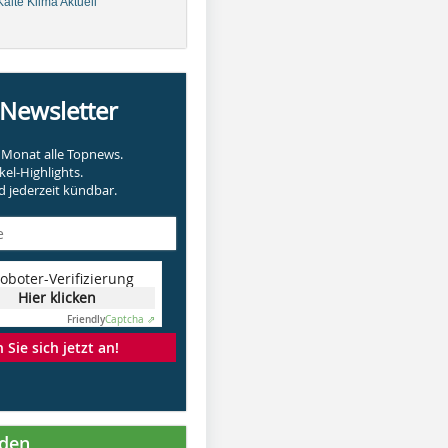
älte Klima Aktuell
-Newsletter
Monat alle Topnews.
kel-Highlights.
 jederzeit kündbar.
oboter-Verifizierung
Hier klicken
Friendly
Captcha ⇗
Sie sich jetzt an!
nden