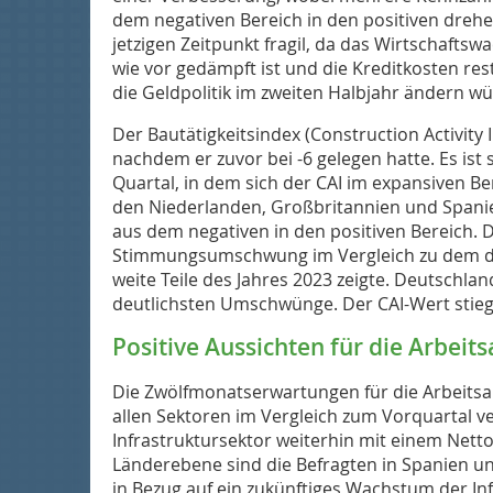
dem negativen Bereich in den positiven dreh
jetzigen Zeitpunkt fragil, da das Wirtschaftsw
wie vor gedämpft ist und die Kreditkosten rest
die Geldpolitik im zweiten Halbjahr ändern wü
Der Bautätigkeitsindex (Construction Activity I
nachdem er zuvor bei -6 gelegen hatte. Es ist 
Quartal, in dem sich der CAI im expansiven Be
den Niederlanden, Großbritannien und Spanie
aus dem negativen in den positiven Bereich. Di
Stimmungsumschwung im Vergleich zu dem dur
weite Teile des Jahres 2023 zeigte. Deutschla
deutlichsten Umschwünge. Der CAI-Wert stieg 
Positive Aussichten für die Arbeit
Die Zwölfmonatserwartungen für die Arbeitsa
allen Sektoren im Vergleich zum Vorquartal ve
Infrastruktursektor weiterhin mit einem Nett
Länderebene sind die Befragten in Spanien u
in Bezug auf ein zukünftiges Wachstum der Inf