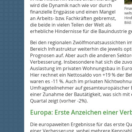
wird die Dynamik nach wie vor durch
Fina
finanzielle Engpässe und einen Mangel
welt
an Arbeits- bzw. Fachkräften gebremst,
Hind
Bild
die beide in vielen Teilen der Welt als
erhebliche Hindernisse für die Bauindustrie 
Bei den regionalen Zwölfmonatsaussichten im
Bereich Infrastruktur weiterhin die jeweils op
Prognosen auf. Aber auch die anderen Sektor
Verbesserung. Insbesondere hat sich die zuvo
Auslastung im privaten Wohnungsbau in Europ
Hier rechnet ein Nettosaldo von +19 % der Be
waren es -11 %. Auch im privaten Nichtwohn
Umfrageteilnehmer auf gesamteuropäischer 
einer Zunahme der Bautätigkeit, was sich mit
Quartal zeigt (vorher -2%).
Europa: Erste Anzeichen einer Ve
Die europaweiten Ergebnisse für das erste Qu
einer Verbesserung, wobei mehrere Kennzahle