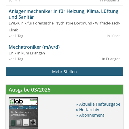
vor 4 h
in Wuppertal
Anlagenmechaniker:in für Heizung, Klima, Lüftung
und Sanitär
LWL-Klinik für Forensische Psychiatrie Dortmund - Wilfried-Rasch-
Klinik
vor 1 Tag
in Lünen
Mechatroniker (m/w/d)
Uniklinikum Erlangen
vor 1 Tag
in Erlangen
Mehr Stellen
Ausgabe 03/2026
» Aktuelle Heftausgabe
» Heftarchiv
» Abonnement