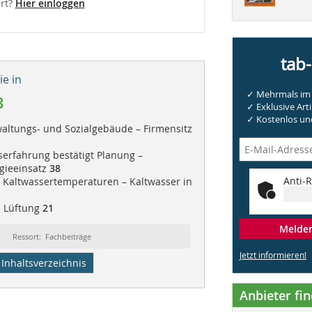
rt?
Hier einloggen
tab
e in
✓ Mehrmals im 
3
✓ Exklusive Arti
✓ Kostenlos und
altungs- und Sozialgebäude – Firmensitz
serfahrung bestätigt Planung –
gieeinsatz
38
Anti-R
e Kaltwassertemperaturen – Kaltwasser in
| Lüftung
21
Melden 
Ressort: Fachbeiträge
Jetzt informieren!
Inhaltsverzeichnis
Anbieter fi