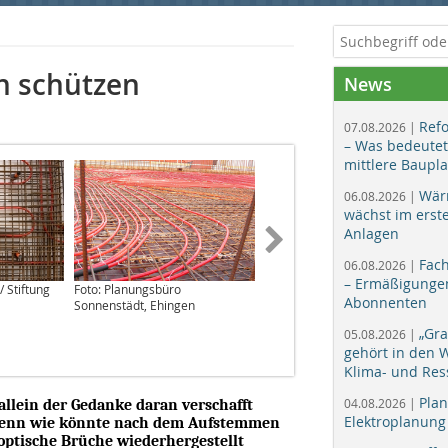
n schützen
News
Ref
07.08.2026 |
– Was bedeutet
mittlere Baupl
Wär
06.08.2026 |
wächst im erst
Anlagen
Fac
06.08.2026 |
– Ermäßigungen
 Stiftung
Foto: Planungsbüro
Foto: Lindenberg-
Abonnenten
Sonnenstädt, Ehingen
Ortungstechnik
„Gr
05.08.2026 |
gehört in den
Klima- und Res
Plan
04.08.2026 |
allein der Gedanke daran verschafft
Elektroplanung
. Denn wie könnte nach dem Aufstemmen
 optische Brüche wiederhergestellt