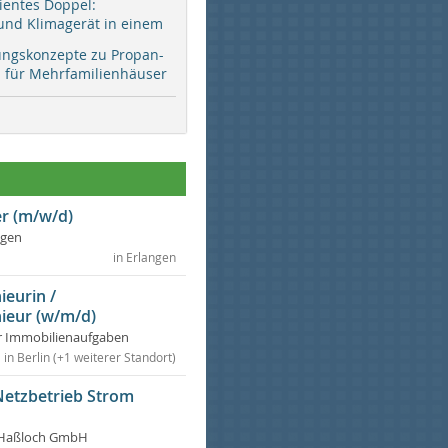
zientes Doppel:
d Klimagerät in einem
ungskonzepte zu Propan-
ür Mehrfamilienhäuser
r (m/w/d)
ngen
in Erlangen
ieurin /
ieur (w/m/d)
r Immobilienaufgaben
in Berlin (+1 weiterer Standort)
Netzbetrieb Strom
Haßloch GmbH