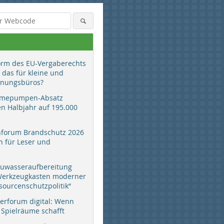
orm des EU-Vergaberechts
 das für kleine und
anungsbüros?
mepumpen-Absatz
en Halbjahr auf 195.000
hforum Brandschutz 2026
 für Leser und
Foto: Lindenberg-
Ortungstechnik
Foto: Lindenberg-
auwasseraufbereitung
Ortungstechnik
 Werkzeugkasten moderner
sourcenschutzpolitik“
erforum digital: Wenn
 Spielräume schafft