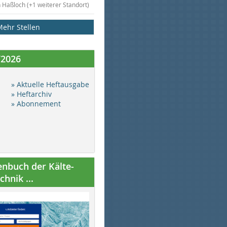
n Haßloch (+1 weiterer Standort)
Mehr Stellen
/2026
» Aktuelle Heftausgabe
» Heftarchiv
» Abonnement
nbuch der Kälte-
hnik ...