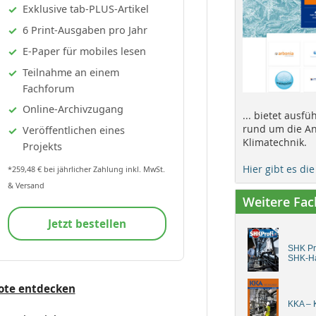
Exklusive tab-PLUS-Artikel
6 Print-Ausgaben pro Jahr
E-Paper für mobiles lesen
Teilnahme an einem
Fachforum
Online-Archivzugang
... bietet ausf
rund um die An
Veröffentlichen eines
Klimatechnik.
Projekts
Hier gibt es di
*259,48 € bei jährlicher Zahlung inkl. MwSt.
& Versand
Weitere Fa
Jetzt bestellen
SHK Pro
SHK-H
ote entdecken
KKA – K