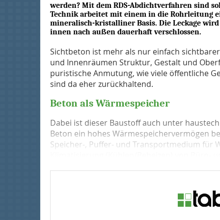
werden? Mit dem RDS-Abdichtverfahren sind sol
Technik arbeitet mit einem in die Rohrleitung 
mineralisch-kristalliner Basis. Die Leckage wir
innen nach außen dauerhaft verschlossen.
Sichtbeton ist mehr als nur einfach sichtbare
und Innenräumen Struktur, Gestalt und Oberfl
puristische Anmutung, wie viele öffentliche 
sind da eher zurückhaltend.
Beton als Wärmespeicher
Dabei ist dieser Baustoff auch unter haustec
Beton ein hohes Wärmespeichervermögen besitz
Speicher-, Puffer- und Transportmedium für 
Klimatisierung (Kühlen/Beheizen) von Büro- 