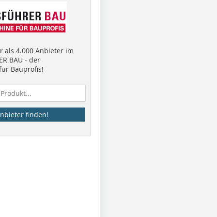
 als 4.000 Anbieter im
R BAU - der
ür Bauprofis!
nbieter finden!