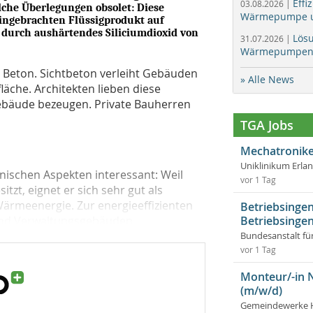
Effi
03.08.2026 |
che Überlegungen obsolet: Diese
Wärmepumpe un
eingebrachten Flüssigprodukt auf
d durch aushärtendes Siliciumdioxid von
Lös
31.07.2026 |
Wärmepumpen f
r Beton. Sichtbeton verleiht Gebäuden
» Alle News
äche. Architekten lieben diese
Gebäude bezeugen. Private Bauherren
TGA Jobs
Mechatronike
Uniklinikum Erla
hnischen Aspekten interessant: Weil
vor 1 Tag
t, eignet er sich sehr gut als
Wärmeenergie. Zur energieeffizienten
Betriebsingen
und Verwaltungsgebäuden,...
Betriebsingen
Bundesanstalt fü
vor 1 Tag
Monteur/-in 
(m/w/d)
Gemeindewerke 