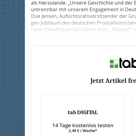
als hierzulande. „Unsere Geschichte und der 
untrennbar mit unserem Engagement in Deuts
Due Jensen, Auf­sichts­rats­vorsitzender der 
gen Jubiläum des deutschen Produktionsstando
neue Umwälzpumpen-Generation „Magna3“, die 
Grundfos fertigt die Baureihe ausschließlich i
Jetzt Artikel fr
tab DIGITAL
14 Tage kostenlos testen
2,49 € / Woche*