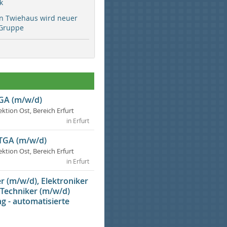
k
rn Twiehaus wird neuer
Gruppe
TGA (m/w/d)
ektion Ost, Bereich Erfurt
in Erfurt
 TGA (m/w/d)
ektion Ost, Bereich Erfurt
in Erfurt
 (m/w/d), Elektroniker
 Techniker (m/w/d)
g - automatisierte