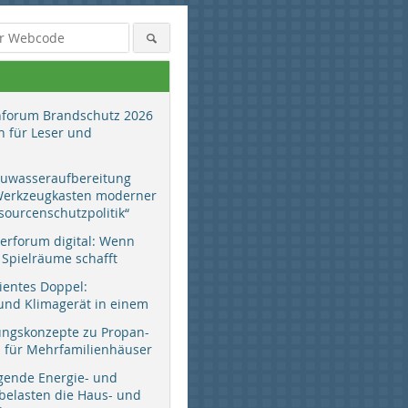
hforum Brandschutz 2026
 für Leser und
auwasseraufbereitung
 Werkzeugkasten moderner
sourcenschutzpolitik“
erforum digital: Wenn
 Spielräume schafft
zientes Doppel:
d Klimagerät in einem
ungskonzepte zu Propan-
ür Mehrfamilienhäuser
gende Energie- und
 belasten die Haus- und