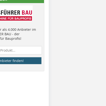
 als 4.000 Anbieter im
R BAU - der
ür Bauprofis!
nbieter finden!