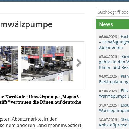
-Umwälzpumpe
News
Fac
06.08.2026 |
– Ermäßigungen
Abonnenten
„Gr
05.08.2026 |
gehört in den
Klima- und Res
Plan
04.08.2026 |
Elektroplanung
Effi
03.08.2026 |
Wärmepumpe un
eue Nassläufer-Umwälzpumpe „Magna3“.
iffs“ vertrauen die Dänen auf deutsche
Lös
31.07.2026 |
Wärmepumpen f
igsten Absatzmärkte. In den
Stei
30.07.2026 |
keinem anderen Land mehr investiert
Rohstoffpreise