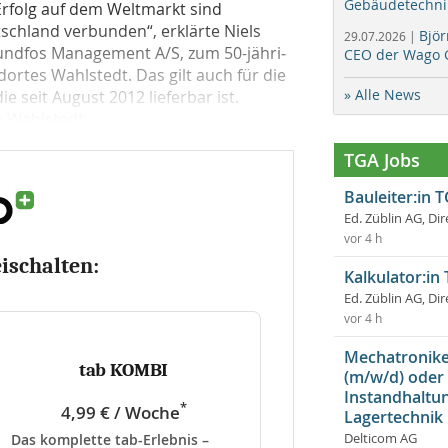
Gebäudetechni
Erfolg auf dem Weltmarkt sind
chland verbunden“, erklärte Niels
Bjö
29.07.2026 |
Grundfos Management A/S, zum 50-jähri­
CEO der Wago 
rtes Wahlstedt. Das gilt auch für die
» Alle News
seit August 2012 lieferbar ist.
n Wahlstedt...
TGA Jobs
Bauleiter:in 
Ed. Züblin AG, Dir
vor 4 h
eischalten:
Kalkulator:in
Ed. Züblin AG, Dir
vor 4 h
Mechatroniker
tab KOMBI
(m/w/d) oder
Instandhaltun
*
4,99 € / Woche
Lagertechnik
Das komplette tab-Erlebnis –
Delticom AG