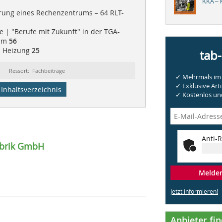
KKA – K
erung eines Rechenzentrums – 64 RLT-
e | "Berufe mit Zukunft" in der TGA-
ilm
56
| Heizung
25
tab
Ressort: Fachbeiträge
✓ Mehrmals im 
✓ Exklusive Arti
Inhaltsverzeichnis
✓ Kostenlos und
Anti-R
abrik GmbH
Melden 
Jetzt informieren!
Anbieter fi