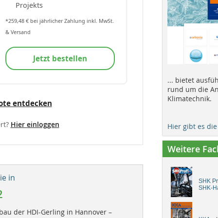
Projekts
*259,48 € bei jährlicher Zahlung inkl. MwSt.
& Versand
Jetzt bestellen
... bietet ausf
rund um die An
Klimatechnik.
ote entdecken
rt?
Hier einloggen
Hier gibt es di
Weitere Fa
e in
SHK Pro
SHK-H
2
au der HDI-Gerling in Hannover –