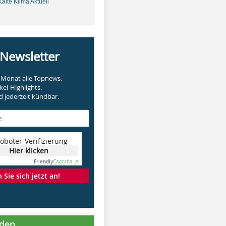
älte Klima Aktuell
-Newsletter
Monat alle Topnews.
kel-Highlights.
 jederzeit kündbar.
oboter-Verifizierung
Hier klicken
Friendly
Captcha ⇗
Sie sich jetzt an!
nden