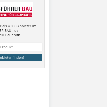
 als 4.000 Anbieter im
R BAU - der
ür Bauprofis!
nbieter finden!