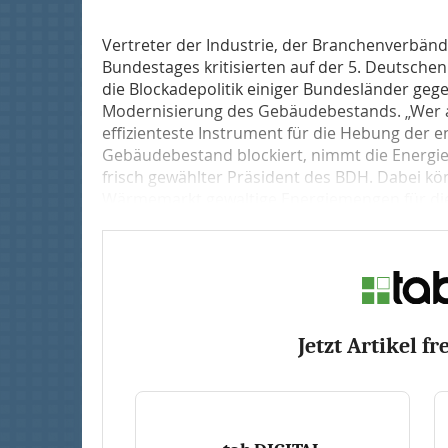
Vertreter der Industrie, der Branchenverbä
Bundestages kritisierten auf der 5. Deutschen
die Blockadepolitik einiger Bundesländer gege
Modernisierung des Gebäudebestands. „Wer a
effizienteste Instrument für die Hebung der 
Gebäudebestand blockiert, nimmt die Energie
frisch gewählter Präsident des BDH. Dabei kö
Wärmemarkt gewaltige Energiemengen für die
Jetzt Artikel fr