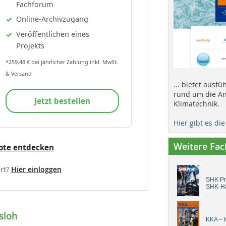
Fachforum
Online-Archivzugang
Veröffentlichen eines
Projekts
*259,48 € bei jährlicher Zahlung inkl. MwSt.
& Versand
... bietet ausf
rund um die An
Jetzt bestellen
Klimatechnik.
Hier gibt es di
Weitere Fa
ote entdecken
rt?
Hier einloggen
SHK Pro
SHK-H
sloh
KKA – K