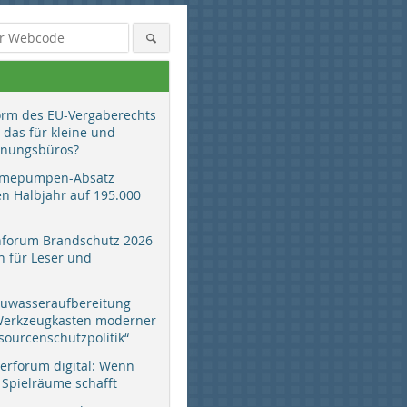
orm des EU-Vergaberechts
 das für kleine und
anungsbüros?
mepumpen-Absatz
en Halbjahr auf 195.000
hforum Brandschutz 2026
 für Leser und
auwasseraufbereitung
 Werkzeugkasten moderner
sourcenschutzpolitik“
erforum digital: Wenn
 Spielräume schafft