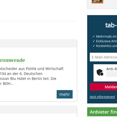
tab
✓ Mehrmals im 
✓ Exklusive Arti
✓ Kostenlos und
 Stromwende
tscheider aus Politik und Wirtschaft
Anti-R
104 an der 6. Deutschen
on Blu Hotel in Berlin teil. Die
r BDH...
Melden 
mehr
Jetzt informieren!
Anbieter fi