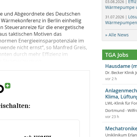
Effi
03.08.2026 |
Wärmepumpe un
nde und Abgeordnete des Deutschen
Lös
31.07.2026 |
 Wärmekonferenz in Berlin einhellig
Wärmepumpen f
n Steueranreize für die energetische
us taktischen Motiven das
» Alle News
enormen Energieeinsparpotenziale im
wende nicht ernst“, so Manfred Greis,
nnten durch mehr Effizienz im
TGA Jobs
 Stromerzeugung...
Hausdame (m
Dr. Becker Klinik 
vor 2 h
Anlagenmecha
Klima, Lüftun
LWL-Klinik für Fo
eischalten:
Dortmund - Wilfri
vor 23 h
Mechatronike
Uniklinikum Erla