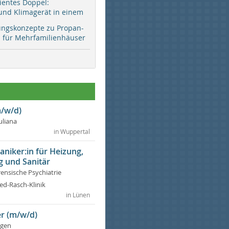
zientes Doppel:
d Klimagerät in einem
ungskonzepte zu Propan-
ür Mehrfamilienhäuser
/w/d)
Juliana
in Wuppertal
niker:in für Heizung,
g und Sanitär
rensische Psychiatrie
ed-Rasch-Klinik
in Lünen
r (m/w/d)
ngen