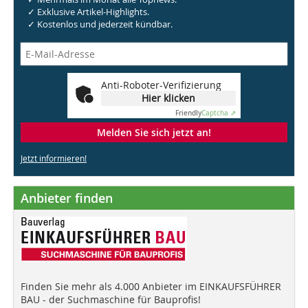
✓ Exklusive Artikel-Highlights.
✓ Kostenlos und jederzeit kündbar.
Anti-Roboter-Verifizierung
Hier klicken
Friendly
Captcha ⇗
Melden Sie sich jetzt an!
Jetzt informieren!
Anbieter finden
Finden Sie mehr als 4.000 Anbieter im EINKAUFSFÜHRER
BAU - der Suchmaschine für Bauprofis!