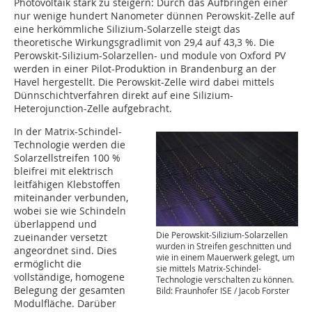
Photovoltaik stark zu steigern: Durch das Aufbringen einer
nur wenige hundert Nanometer dünnen Perowskit-Zelle auf
eine herkömmliche Silizium-Solarzelle steigt das
theoretische Wirkungsgradlimit von 29,4 auf 43,3 %. Die
Perowskit-Silizium-Solarzellen- und module von Oxford PV
werden in einer Pilot-Produktion in Brandenburg an der
Havel hergestellt. Die Perowskit-Zelle wird dabei mittels
Dünnschichtverfahren direkt auf eine Silizium-
Heterojunction-Zelle aufgebracht.
In der Matrix-Schindel-
Technologie werden die
Solarzellstreifen 100 %
bleifrei mit elektrisch
leitfähigen Klebstoffen
miteinander verbunden,
wobei sie wie Schindeln
überlappend und
Die Perowskit-Silizium-Solarzellen
zueinander versetzt
wurden in Streifen geschnitten und
angeordnet sind. Dies
wie in einem Mauerwerk gelegt, um
ermöglicht die
sie mittels Matrix-Schindel-
vollständige, homogene
Technologie verschalten zu können.
Belegung der gesamten
Bild: Fraunhofer ISE / Jacob Forster
Modulfläche. Darüber