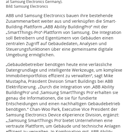
at Samsung Electronics Germany).
Bild: Samsung Electronics
ABB und Samsung Electronics bauen ihre bestehende
Zusammenarbeit weiter aus und verknüpfen die Smart-
Building-Plattform „ABB Ability BuildingPro“ mit der
„SmartThings-Pro“-Plattform von Samsung. Die Integration
soll Betreibern und Eigentümern von Gebäuden einen
zentralen Zugriff auf Gebäudedaten, Analysen und
Steuerungsfunktionen über eine gemeinsame digitale
Umgebung ermöglichen.
„Gebäudebetreiber benötigen heute eine verlässliche
Datengrundlage und intelligente Werkzeuge, um komplexe
Immobilienportfolios effizient zu verwalten“, sagt Mike
Mustapha, Präsident Division Smart Buildings bei ABB
Elektrifizierung. „Durch die Integration von ‚ABB Ability
BuildingPro‘ und ‚Samsung SmartThings Pro‘ erhalten sie
genau die Informationen, die sie für fundierte
Entscheidungen und einen nachhaltigen Gebäudebetrieb
benötigen.“ Chan-Woo Park, Executive Vice President der
Samsung Electronics Device eXperience Division, ergänzt:
„‚Samsung SmartThings Pro‘ bietet Unternehmen eine
vertraute Plattform, um Gebäude und technische Anlagen
effizient zu verwalten. In Kombination mit ‚ABB Ability