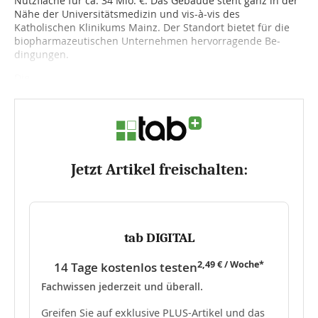
Nutzfläche für ca. 34 Mio. €. Das Ge­bäude steht ganz in der
Nähe der Universitätsmedizin und vis-à-vis des
Katholischen Klini­kums Mainz. Der Standort bietet für die
biopharmazeutischen Unter­nehmen hervorragende Be­
dingungen.
Die...
Jetzt Artikel freischalten:
tab DIGITAL
2,49 € / Woche*
14 Tage kostenlos testen
Fachwissen jederzeit und überall.
Greifen Sie auf exklusive PLUS-Artikel und das