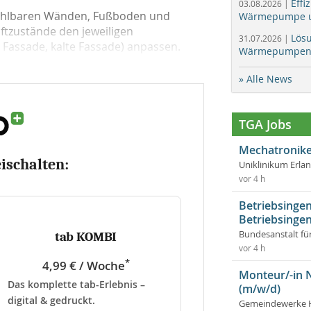
Effi
03.08.2026 |
kühlbaren Wänden, Fußboden und
Wärmepumpe un
ftzustände den jeweiligen
Lös
31.07.2026 |
assade, kalte Fassade) anpassen.
Wärmepumpen f
» Alle News
TGA Jobs
Mechatronike
eischalten:
Uniklinikum Erla
vor 4 h
Betriebsingen
Betriebsingen
Bundesanstalt fü
tab KOMBI
vor 4 h
*
4,99 € / Woche
Monteur/-in 
Das komplette tab-Erlebnis –
(m/w/d)
digital & gedruckt.
Gemeindewerke 