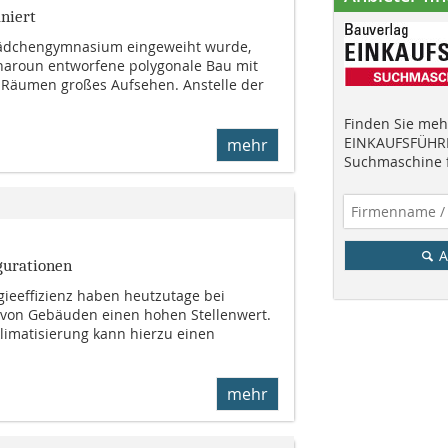
niert
Mädchengymnasium eingeweiht wurde,
haroun entworfene polygonale Bau mit
 Räumen großes Aufsehen. Anstelle der
Finden Sie mehr
EINKAUFSFÜHRE
mehr
Suchmaschine f
A
gurationen
ie­effizienz haben heutzutage bei
von Gebäuden einen hohen Stellenwert.
limatisierung kann hierzu einen
mehr