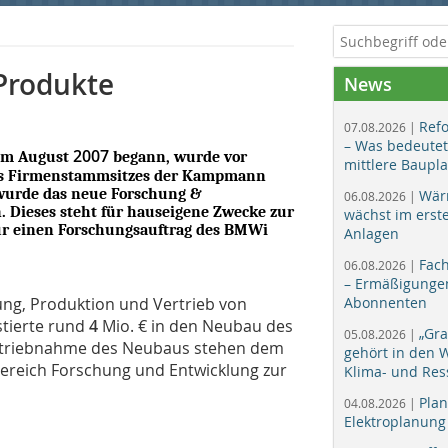
Produkte
News
Ref
07.08.2026 |
– Was bedeutet
2007
 im August
begann, wurde vor
mittlere Baupl
des Firmenstammsitzes der Kampmann
 wurde das neue Forschung &
Wär
06.08.2026 |
 Dieses steht für hauseigene Zwecke zur
wächst im erst
ür einen Forschungsauftrag des BMWi
Anlagen
Fac
06.08.2026 |
– Ermäßigungen
ng, Produktion und Vertrieb von
Abonnenten
stierte rund
4
Mio. € in den Neubau des
„Gr
05.08.2026 |
betriebnahme des Neubaus stehen dem
gehört in den
Bereich Forschung und Entwicklung zur
Klima- und Res
Plan
04.08.2026 |
Elektroplanung