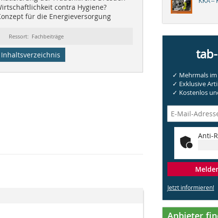
KKA – K
rtschaftlichkeit contra Hygiene?
Konzept für die Energieversorgung
Ressort: Fachbeiträge
tab
Inhaltsverzeichnis
✓ Mehrmals im 
✓ Exklusive Arti
✓ Kostenlos und
Anti-R
Melden 
Jetzt informieren!
Anbieter fi