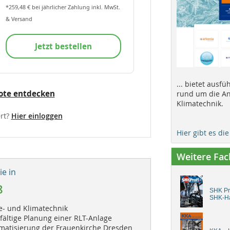
*259,48 € bei jährlicher Zahlung inkl. MwSt.
& Versand
Jetzt bestellen
... bietet ausf
ote entdecken
rund um die An
Klimatechnik.
rt?
Hier einloggen
Hier gibt es di
Weitere Fa
e in
8
SHK Pro
SHK-H
te- und Klimatechnik
fältige Planung einer RLT-Anlage
imatisierung der Frauenkirche Dresden