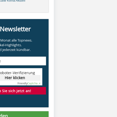
älte Klima Aktuell
-Newsletter
Monat alle Topnews.
kel-Highlights.
 jederzeit kündbar.
oboter-Verifizierung
Hier klicken
Friendly
Captcha ⇗
Sie sich jetzt an!
nden