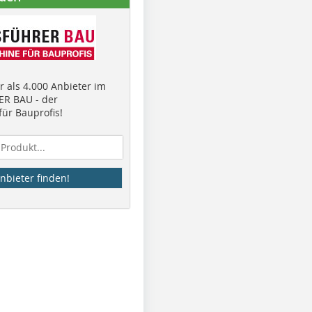
 als 4.000 Anbieter im
R BAU - der
ür Bauprofis!
nbieter finden!