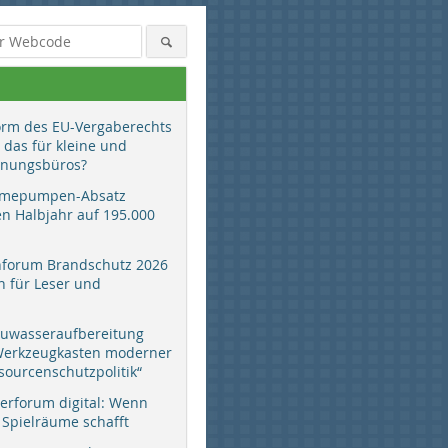
orm des EU-Vergaberechts
 das für kleine und
anungsbüros?
mepumpen-Absatz
en Halbjahr auf 195.000
hforum Brandschutz 2026
 für Leser und
auwasseraufbereitung
 Werkzeugkasten moderner
sourcenschutzpolitik“
erforum digital: Wenn
 Spielräume schafft