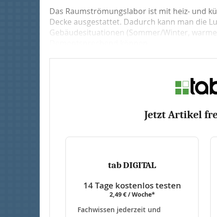
Das Raumströmungslabor ist mit heiz- und 
Decke ausgestattet. Dadurch kann man die Lu
Gebäudesituationen (Sommer/Winter, warme F
Dementsprechend können...
Jetzt Artikel fr
tab DIGITAL
14 Tage kostenlos testen
2,49 € / Woche*
Fachwissen jederzeit und