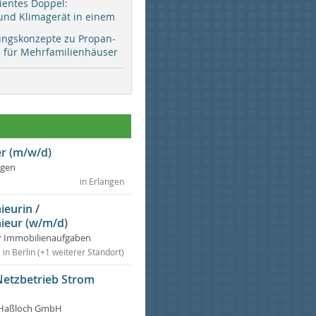
zientes Doppel:
d Klimagerät in einem
ungskonzepte zu Propan-
ür Mehrfamilienhäuser
r (m/w/d)
ngen
in Erlangen
ieurin /
ieur (w/m/d)
r Immobilienaufgaben
in Berlin (+1 weiterer Standort)
Netzbetrieb Strom
Haßloch GmbH