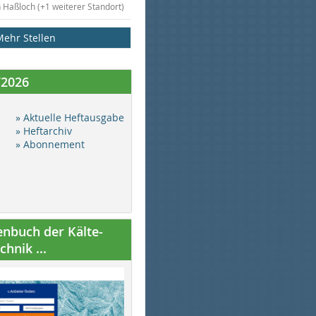
n Haßloch (+1 weiterer Standort)
Mehr Stellen
/2026
» Aktuelle Heftausgabe
» Heftarchiv
» Abonnement
nbuch der Kälte-
hnik ...