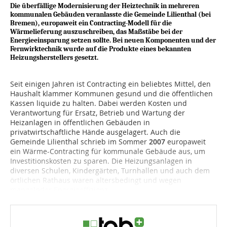
Die überfällige Modernisierung der Heiztechnik in mehreren
kommunalen Gebäuden veranlasste die Gemeinde Lilienthal (bei
Bremen), europaweit ein Contracting-Modell für die
Wärmelieferung auszuschreiben, das Maßstäbe bei der
Energieeinsparung setzen sollte. Bei neuen Komponenten und der
Fernwirktechnik wurde auf die Produkte eines bekannten
Heizungsherstellers gesetzt.
Seit einigen Jahren ist Contracting ein beliebtes Mittel, den
Haushalt klammer Kommunen gesund und die öffentlichen
Kassen liquide zu halten. Dabei werden Kosten und
Verantwortung für Ersatz, Betrieb und Wartung der
Heizanlagen in öffentlichen Gebäuden in
privatwirtschaftliche Hände ausgelagert. Auch die
Gemeinde Lilienthal schrieb im Sommer
2007
europaweit
ein Wärme-Contracting für kommunale Gebäude aus, um
Investitionskosten zu sparen. Die Heizungsanlagen in
diversen Schulen, Kindergärten, Turnhallen und auch dem
örtlichen Rathaus waren altersbedingt und wegen
mangelnder Energieeffizienz...