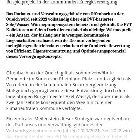
Beispielprojekt in der kommunalen Energieversorgung
Das Rathaus- und Verwaltungsgebäude von Offenbach an der
Queich wird seit 2022 vollständig über ein PVT-basiertes
Sole/Wasser-Wärmepumpensystem beheizt und gekühlt. Die PVT-
Kollektoren auf dem Dach dienen dabei als alleinige Wärmequelle
– ein Ansatz, der bislang nur in wenigen kommunalen
Liegenschaften realisiert wurde. Die nun vorliegenden
mehrjährigen Betriebsdaten erlauben eine fundierte Bewertung
von Effizienz, Eigenstromnutzung und Optimierungspotenzial
dieses Versorgungskonzepts.
Offenbach an der Queich gilt als sonnenverwöhnte
Gemeinde im Süden von Rheinland-Pfalz – und zugleich als
Vorreiterin in der kommunalen Solarenergienutzung.
Maßgeblich geprägt wurde diese Entwicklung durch den
langjährigen Bürgermeister Axel Wassyl, der über mehr als
zwei Jahrzehnte konsequent den Weg hin zu einer
klimaneutralen Kommune verfolgte.
Ein zentraler Meilenstein dieser Strategie war der Neubau
des Rathauses und Verwaltungsgebäudes der
Verbandsgemeinde in den Jahren 2020/2021. Seit 2022 wird
das Gebäude über ein PVT-Wärmepumpensystem beheizt