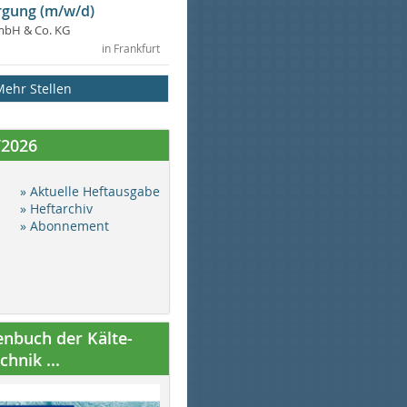
gung (m/w/d)
mbH & Co. KG
in Frankfurt
Mehr Stellen
/2026
» Aktuelle Heftausgabe
» Heftarchiv
» Abonnement
nbuch der Kälte-
hnik ...