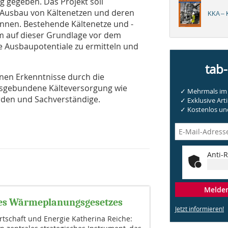
g gegeben. Das Projekt soll
 Ausbau von Kältenetzen und deren
KKA – K
nnen. Bestehende Kältenetze und -
um auf dieser Grundlage vor dem
 Ausbaupotentiale zu ermitteln und
tab
nen Erkenntnisse durch die
gsgebundene Kälteversorgung wie
✓ Mehrmals im 
den und Sachverständige.
✓ Exklusive Arti
✓ Kostenlos und
Anti-R
Melden 
des Wärmeplanungsgesetzes
Jetzt informieren!
rtschaft und Energie Katherina Reiche: