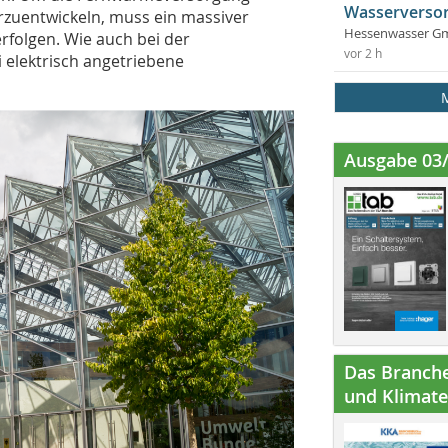
Wasserversor
rzuentwickeln, muss ein massiver
Hessenwasser G
rfolgen. Wie auch bei der
vor 2 h
 elektrisch angetriebene
Ausgabe 03
Das Branche
und Klimatec