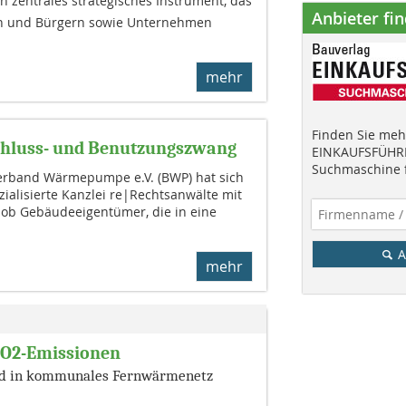
n zentrales strategisches Instrument, das
Anbieter fi
 und Bürgern sowie Unternehmen
mehr
Finden Sie mehr
chluss- und Benutzungszwang
EINKAUFSFÜHRE
Suchmaschine f
erband Wärmepumpe e.V. (BWP) hat sich
zialisierte Kanzlei re|Rechtsanwälte mit
, ob Gebäudeeigentümer, die in eine
A
mehr
CO2-Emissionen
d in ­kommunales Fernwärmenetz