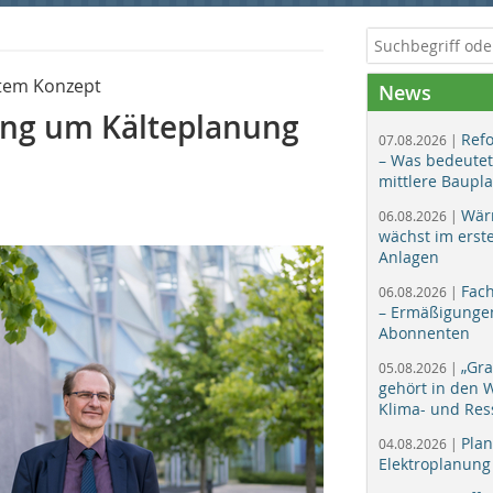
tem Konzept
News
g um Kälteplanung
Ref
07.08.2026 |
– Was bedeutet
mittlere Baupl
Wär
06.08.2026 |
wächst im erst
Anlagen
Fac
06.08.2026 |
– Ermäßigungen
Abonnenten
„Gr
05.08.2026 |
gehört in den
Klima- und Res
Plan
04.08.2026 |
Elektroplanung