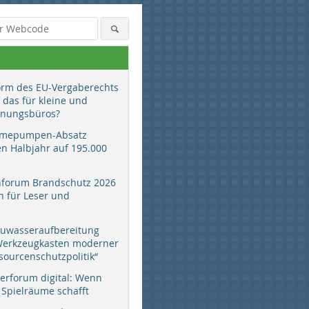
orm des EU-Vergaberechts
 das für kleine und
anungsbüros?
mepumpen-Absatz
en Halbjahr auf 195.000
hforum Brandschutz 2026
 für Leser und
auwasseraufbereitung
 Werkzeugkasten moderner
sourcenschutzpolitik“
erforum digital: Wenn
 Spielräume schafft