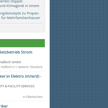
zientes Doppel:
d Klimagerät in einem
ungskonzepte zu Propan-
ür Mehrfamilienhäuser
Netzbetrieb Strom
Haßloch GmbH
n Haßloch (+1 weiterer Standort)
ker:in Elektro (m/w/d) -
Y & FACILITY SERVICES
in Oberkochen
riker