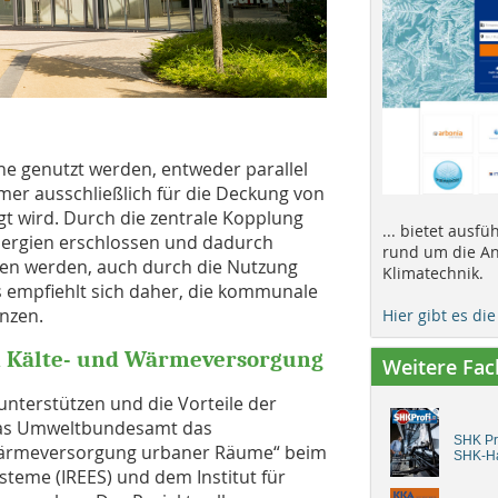
 genutzt werden, entweder parallel
r ausschließlich für die Deckung von
 wird. Durch die zentrale Kopplung
... bietet ausf
ergien erschlossen und dadurch
rund um die An
en werden, auch durch die Nutzung
Klimatechnik.
Es empfiehlt sich daher, die kommunale
nzen.
Hier gibt es di
n Kälte- und Wärmeversorgung
Weitere Fa
terstützen und die Vorteile der
 das Umweltbundesamt das
SHK Pro
 Wärmeversorgung urbaner Räume“ beim
SHK-H
ysteme (IREES) und dem Institut für