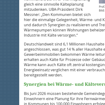
gleich eine sinnvolle Kälteplanung
Prof
mitzudenken. UBA⁠-Präsident Dirk
Bild
Messner: „Den Kommunen bietet sich
hier die einmalige Gelegenheit, Wärme- und K
und dadurch Synergien zu realisieren und Tr
Wärmepumpen können Wohnungen beheizen u
Industrie mit Kälte versorgen.“
Deutschlandweit sind 6,1 Millionen Haushalt
angeschlossen, was gut 14 % aller Haushalte 
Gewerbeimmobilien bekommen Wärme leitung
erhalten auch Kälte für Prozesse oder Gebäud
Wärme kann auch Kälte oft zentral kostengün
Energieeinsatz verglichen mit einer verbrauc
bereitgestellt werden.
Synergien bei Wärme- und Kälteve
Bis Juni 2026 müssen bestehende Gemeindege
Einwohnern eine Planung für ihre Fernwärmene
in Kommunen bis 100.000 Einwohnern erfolg