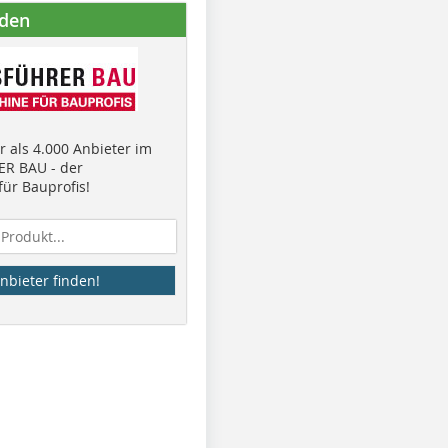
nden
 als 4.000 Anbieter im
R BAU - der
ür Bauprofis!
nbieter finden!