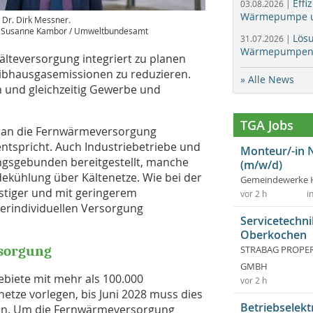
Effi
03.08.2026 |
Wärmepumpe un
. Dr. Dirk Messner.
: Susanne Kambor / Umweltbundesamt
Lös
31.07.2026 |
Wärmepumpen f
älteversorgung integriert zu planen
eibhausgasemissionen zu reduzieren.
» Alle News
nd gleichzeitig Gewerbe und
TGA Jobs
e an die Fernwärmeversorgung
entspricht. Auch Industriebetriebe und
Monteur/-in 
sgebunden bereitgestellt, manche
(m/w/d)
ekühlung über Kältenetze. Wie bei der
Gemeindewerke 
stiger und mit geringerem
vor 2 h
i
herindividuellen Versorgung
Servicetechni
Oberkochen
rsorgung
STRABAG PROPERT
GMBH
biete mit mehr als 100.000
vor 2 h
tze vorlegen, bis Juni 2028 muss dies
Betriebselekt
en. Um die Fernwärmeversorgung