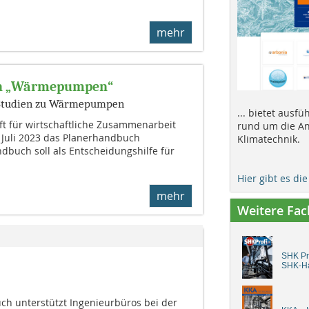
mehr
ch „Wärmepumpen“
d Studien zu Wärmepumpen
... bietet ausf
ft für wirtschaftliche Zusammenarbeit
rund um die An
m Juli 2023 das Planerhandbuch
Klimatechnik.
buch soll als Entscheidungshilfe für
Hier gibt es di
mehr
Weitere Fa
SHK Pro
SHK-H
h unterstützt Ingenieurbüros bei der