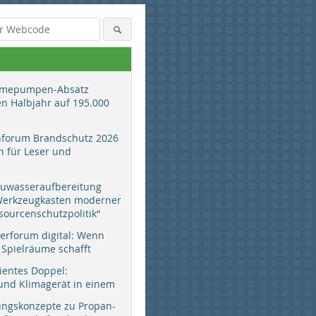
mepumpen-Absatz
en Halbjahr auf 195.000
hforum Brandschutz 2026
 für Leser und
auwasseraufbereitung
 Werkzeugkasten moderner
sourcenschutzpolitik“
erforum digital: Wenn
 Spielräume schafft
zientes Doppel:
d Klimagerät in einem
ungskonzepte zu Propan-