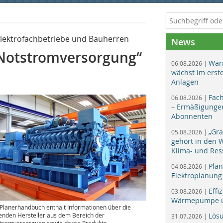
Elektrofachbetriebe und Bauherren
News
Notstromversorgung“
Wär
06.08.2026 |
wächst im erst
Anlagen
Fac
06.08.2026 |
– Ermäßigungen
Abonnenten
„Gr
05.08.2026 |
gehört in den
Klima- und Res
Plan
04.08.2026 |
Elektroplanung
Effi
03.08.2026 |
Wärmepumpe un
Planerhandbuch enthält Informationen über die
enden Hersteller aus dem Bereich der
Lös
31.07.2026 |