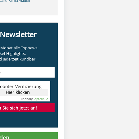
älte Klima Aktuell
-Newsletter
Monat alle Topnews.
kel-Highlights.
 jederzeit kündbar.
oboter-Verifizierung
Hier klicken
Friendly
Captcha ⇗
Sie sich jetzt an!
nden