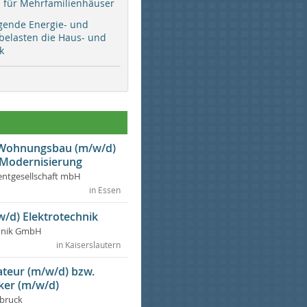
ür Mehrfamilienhäuser
gende Energie- und
 belasten die Haus- und
k
r Wohnungsbau (m/w/d)
 Modernisierung
ntgesellschaft mbH
in Essen
w/d) Elektrotechnik
chnik GmbH
in Kaiserslautern
lateur (m/w/d) bzw.
ker (m/w/d)
dbruck