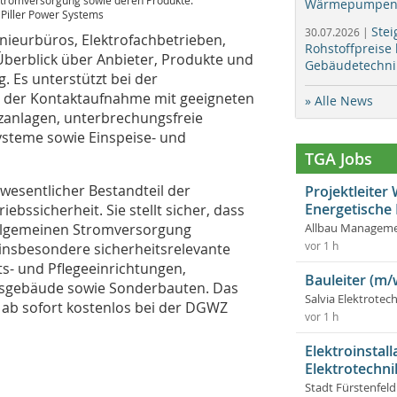
tromversorgung sowie deren Produkte.
Wärmepumpen f
: Piller Power Systems
Stei
30.07.2026 |
nieurbüros, Elektrofachbetrieben,
Rohstoffpreise
berblick über Anbieter, Produkte und
Gebäudetechni
 Es unterstützt bei der
d der Kontaktaufnahme mit geeigneten
» Alle News
tzanlagen, unterbrechungsfreie
ysteme sowie Einspeise- und
TGA Jobs
wesentlicher Bestandteil der
Projektleite
Energetische
ssicherheit. Sie stellt sicher, dass
 allgemeinen Stromversorgung
Allbau Manageme
 insbesondere sicherheitsrelevante
vor 1 h
ts- und Pflegeeinrichtungen,
Bauleiter (m/
gsgebäude sowie Sonderbauten. Das
Salvia Elektrote
ab sofort kostenlos bei der DGWZ
vor 1 h
Elektroinstal
Elektrotechni
Stadt Fürstenfel