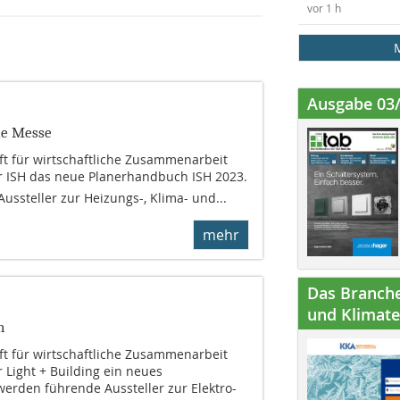
vor 1 h
Ausgabe 03
ie Messe
ft für wirtschaftliche Zusammenarbeit
r ISH das neue Planerhandbuch ISH 2023.
ssteller zur Heizungs-, Klima- und...
mehr
Das Branche
und Klimatec
n
ft für wirtschaftliche Zusammenarbeit
r Light + Building ein neues
erden führende Aussteller zur Elektro-