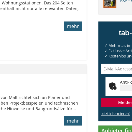
KKA – K
n Wohnungsstationen. Das 204 Seiten
nthält nicht nur alle relevanten Daten,
mehr
tab
✓ Mehrmals im 
✓ Exklusive Arti
✓ Kostenlos und
Anti-R
von Mall rich­tet sich an Planer und
Melden 
ben Pro­jekt­beispielen und technischen
liche Hinweise und Bau­grundsätze für...
Jetzt informieren!
mehr
Anbieter fi