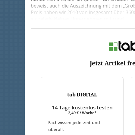
beweist auch die Auszeichnung mit dem „Groß
Preis haben wir 2010 von insgesamt über 360
als relativ kleines Unternehmen mit rund...
Jetzt Artikel fr
tab DIGITAL
14 Tage kostenlos testen
2,49 € / Woche*
Fachwissen jederzeit und
überall.