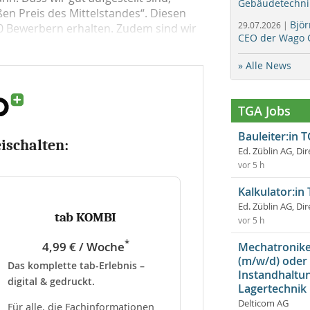
Gebäudetechni
en Preis des Mittelstandes“. Diesen
Bjö
29.07.2026 |
0 Bewerbern erhalten. Zudem sind wir
CEO der Wago 
» Alle News
TGA Jobs
Bauleiter:in 
eischalten:
Ed. Züblin AG, Dir
vor 5 h
Kalkulator:in
Ed. Züblin AG, Dir
tab KOMBI
vor 5 h
*
4,99 € / Woche
Mechatroniker
(m/w/d) oder
Das komplette tab-Erlebnis –
Instandhaltun
digital & gedruckt.
Lagertechnik
Delticom AG
Für alle, die Fachinformationen