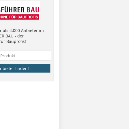
 als 4.000 Anbieter im
R BAU - der
ür Bauprofis!
nbieter finden!