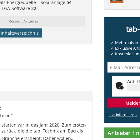
 als Energiequelle – Solaranlage
54
| TGA-Software
22
Ressort: Aktuelles
tab
Inhaltsverzeichnis
✓ Mehrmals im 
✓ Exklusive Arti
✓ Kostenlos und
Anti-R
Melden 
z
Jetzt informieren!
terie“
starten wir in das Jahr 2020. Zum ersten
zurück, die die tab  Technik am Bau als
Anbieter fi
-Branche erscheint. Daher wollen...