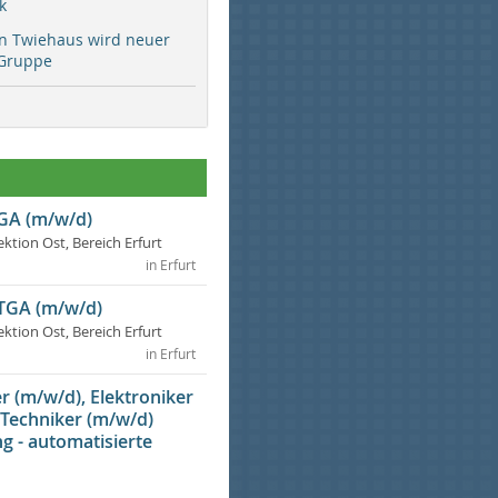
k
rn Twiehaus wird neuer
Gruppe
TGA (m/w/d)
ektion Ost, Bereich Erfurt
in Erfurt
 TGA (m/w/d)
ektion Ost, Bereich Erfurt
in Erfurt
 (m/w/d), Elektroniker
 Techniker (m/w/d)
g - automatisierte