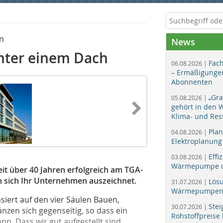
n
News
nter einem Dach
Fac
06.08.2026 |
– Ermäßigungen
Abonnenten
„Gr
05.08.2026 |
gehört in den
Klima- und Res
Plan
04.08.2026 |
Elektroplanung
Effi
03.08.2026 |
Wärmepumpe un
eit über 40 Jah
ren erfolgreich am TGA-
ch sich Ihr Unter­nehmen auszeichnet.
Lös
31.07.2026 |
Wärmepumpen f
iert auf den vier Säulen Bauen,
Stei
30.07.2026 |
nzen sich gegenseitig, so dass ein
Rohstoffpreise
n. Dass wir gut aufgestellt sind,