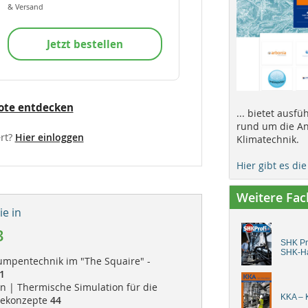
& Versand
Jetzt bestellen
ote entdecken
... bietet ausf
rund um die An
rt?
Hier einloggen
Klimatechnik.
Hier gibt es di
Weitere Fa
e in
3
SHK Pro
SHK-H
umpentechnik im "The Squaire" -
1
 | Thermische Simulation für die
KKA – K
dekonzepte
44