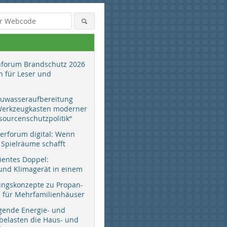
hforum Brandschutz 2026
 für Leser und
auwasseraufbereitung
 Werkzeugkasten moderner
sourcenschutzpolitik“
erforum digital: Wenn
 Spielräume schafft
zientes Doppel:
d Klimagerät in einem
ungskonzepte zu Propan-
ür Mehrfamilienhäuser
gende Energie- und
 belasten die Haus- und