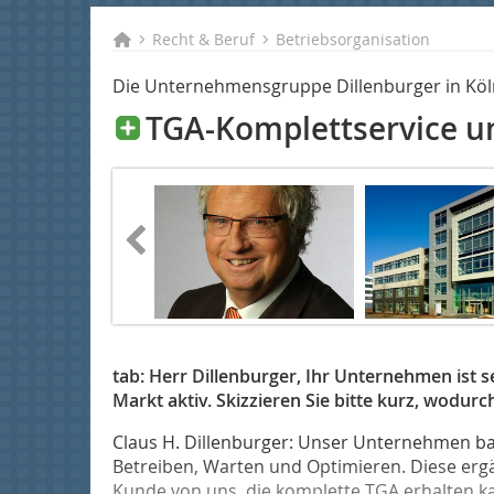
Recht & Beruf
Betriebsorganisation
Die Unternehmensgruppe Dillenburger in Köl
TGA-Komplettservice u
tab: Herr Dillenburger, Ihr Un­ter­nehmen ist s
Markt aktiv. Skizzieren Sie bitte kurz, wodur
Claus H. Dillenburger: Unser Unternehmen bas
Betreiben, Warten und Optimieren. Diese ergä
Kunde von uns, die komplette TGA erhalten kan