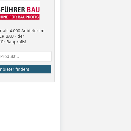
 als 4.000 Anbieter im
R BAU - der
ür Bauprofis!
nbieter finden!