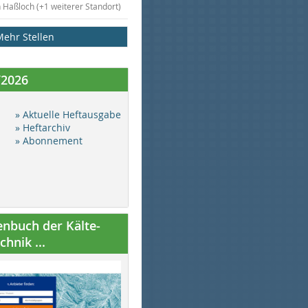
n Haßloch (+1 weiterer Standort)
Mehr Stellen
/2026
» Aktuelle Heftausgabe
» Heftarchiv
» Abonnement
nbuch der Kälte-
hnik ...