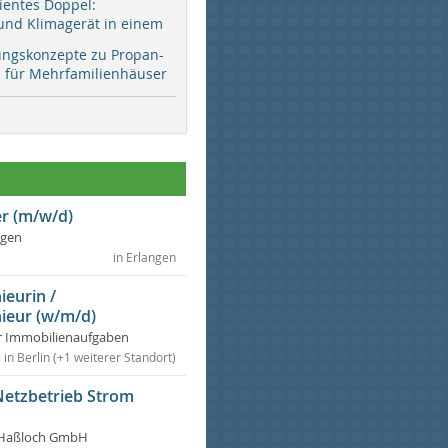
zientes Doppel:
d Klimagerät in einem
ungskonzepte zu Propan-
ür Mehrfamilienhäuser
r (m/w/d)
ngen
in Erlangen
ieurin /
ieur (w/m/d)
r Immobilienaufgaben
in Berlin (+1 weiterer Standort)
Netzbetrieb Strom
Haßloch GmbH