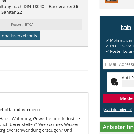
g
34
altung nach DIN 18040 – Barrierefrei
36
| Sanitär
22
Ressort: BTGA
tab
Inhaltsverzeichnis
✓ Mehrmals im 
✓ Exklusive Arti
✓ Kostenlos und
Anti-R
Melden 
chnik und varmeco
Jetzt informieren!
 Haus, Wohnung, Gewerbe und Industrie
dlich bereitstellen? Wie warmes Wasser
Anbieter fi
ergieverschwendung erzeugen? Und