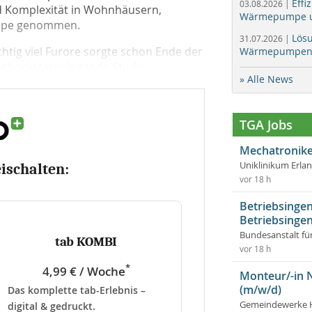
Effi
03.08.2026 |
d Komplexität in Wohnhäusern,
Wärmepumpe un
Lupe genommen.
Lös
31.07.2026 |
htig viel Furore sorgte schon Ende der
Wärmepumpen f
 Schockstarre legende Studie...
» Alle News
TGA Jobs
Mechatronike
Uniklinikum Erla
eischalten:
vor 18 h
Betriebsingen
Betriebsingen
Bundesanstalt fü
tab KOMBI
vor 18 h
*
4,99 € / Woche
Monteur/-in 
(m/w/d)
Das komplette tab-Erlebnis –
Gemeindewerke 
digital & gedruckt.