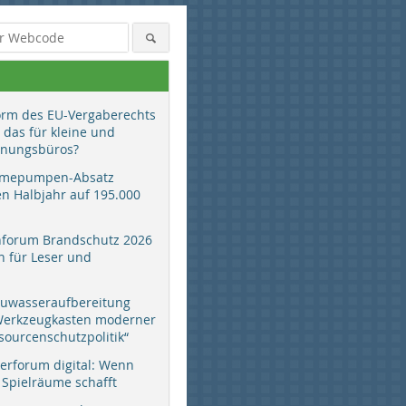
orm des EU-Vergaberechts
 das für kleine und
anungsbüros?
mepumpen-Absatz
en Halbjahr auf 195.000
hforum Brandschutz 2026
 für Leser und
auwasseraufbereitung
 Werkzeugkasten moderner
sourcenschutzpolitik“
erforum digital: Wenn
 Spielräume schafft