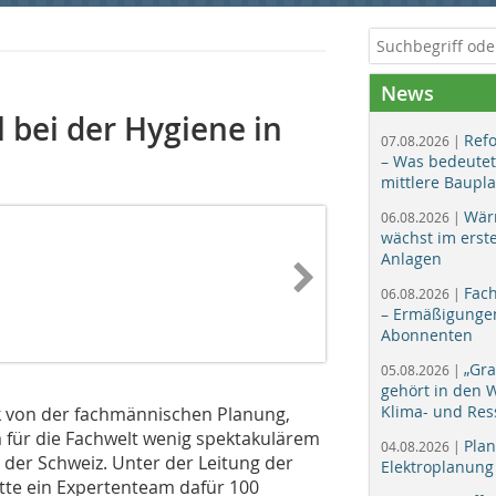
News
 bei der Hygiene in
Ref
07.08.2026 |
– Was bedeutet
mittlere Baupl
Wär
06.08.2026 |
wächst im erst
Anlagen
Fac
06.08.2026 |
– Ermäßigungen
Abonnenten
„Gr
05.08.2026 |
gehört in den
Klima- und Res
rk von der fachmännischen Planung,
 für die Fachwelt wenig spektakulärem
Plan
04.08.2026 |
er Schweiz. Unter der Leitung der
Elektroplanung
tte ein Expertenteam dafür 100