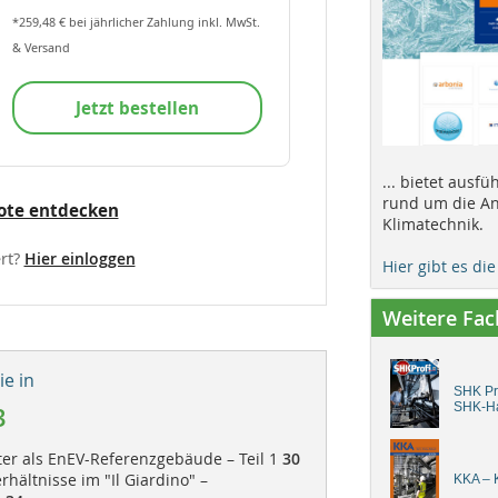
*259,48 € bei jährlicher Zahlung inkl. MwSt.
& Versand
Jetzt bestellen
... bietet ausf
rund um die An
ote entdecken
Klimatechnik.
rt?
Hier einloggen
Hier gibt es di
Weitere Fa
e in
SHK Pro
SHK-H
3
nter als EnEV-Referenzgebäude – Teil 1
30
rhältnisse im "Il Giardino" –
KKA – K