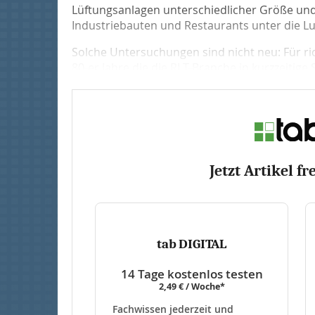
Lüftungsanlagen unterschiedlicher Größe un
Industriebauten und Restaurants unter die 
Solche Untersuchungen sind nicht neu: Für ric
80-er Jahre die die RLT-Branche in kurzzeitige
Jetzt Artikel fr
tab DIGITAL
14 Tage kostenlos testen
2,49 € / Woche*
Fachwissen jederzeit und