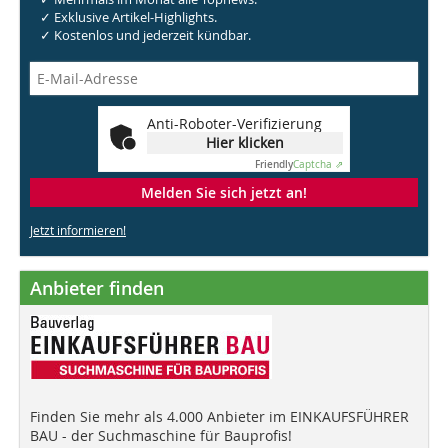
✓ Exklusive Artikel-Highlights.
✓ Kostenlos und jederzeit kündbar.
Anti-Roboter-Verifizierung
Hier klicken
Friendly
Captcha ⇗
Melden Sie sich jetzt an!
Jetzt informieren!
Anbieter finden
Finden Sie mehr als 4.000 Anbieter im EINKAUFSFÜHRER
BAU - der Suchmaschine für Bauprofis!