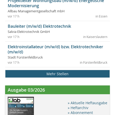
Projektleiter Wohnungsbau (m/w/d) Energetische
Modernisierung
Allbau Managementgesellschaft mbH
vor 17 h
in Essen
Bauleiter (m/w/d) Elektrotechnik
Salvia Elektrotechnik GmbH
vor 17 h
in Kaiserslautern
Elektroinstallateur (m/w/d) bzw. Elektrotechniker
(m/w/d)
Stadt Fürstenfeldbruck
vor 17 h
in Fürstenfeldbruck
Mehr Stellen
Ausgabe 03/2026
» Aktuelle Heftausgabe
» Heftarchiv
» Abonnement