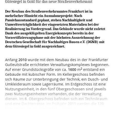
Gütesiegel in Gold für das neue Straßenverkehrsamt
Der Neubau des Straßenverkehrsamtes Frankfurt ist in
mehrfacher Hinsicht ein Ausnahmeprojekt: Nach
Passivhausstandard geplant, stehen Nachhaltigkeit und
Umweltverträglichkeit der eingesetzten Materialien bei der
Realisierung im Vordergrund. Das Gebäude wurde nicht zuletzt
Dank des ausgeklügelten Energiekonzepts bereits in der
Vorzertifizierungsphase mit der höchsten Auszeichnung der
Deutschen Gesellschaft für Nachhaltiges Bauen e.V. (DGNB) mit
dem Gütesiegel in Gold ausgezeichnet.
Anfang
2010
wurde mit dem Neubau des in der Frankfurter
Gutleutstraße errichteten Verwaltungskomplexes begonnen.
2
Auf einer Grundstücksgröße von ca.
1600
m
entstand ein
Gebäude mit kubischer Form. Im Kellergeschoss befinden
sich Räume zur Unterbringung der Technik, ein Dusch- und
Umkleideraum sowie Lagerräume. Im Erdgeschoss ist eine
Nutzungseinheit, in den fünf Obergeschossen sind jeweils
zwei Nutzungseinheiten vorhanden, die der Verwaltung
dienen. Im
6
. Obergeschoss befinden sich ein Technikraum
und eine Dachterrasse. Im Frühjahr
2011
werden die
120
Mitarbeiter des Straßenverkehrsamtes in...