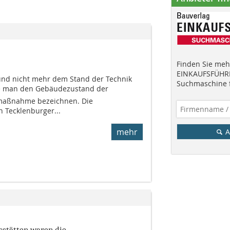
Finden Sie mehr
EINKAUFSFÜHRE
und nicht mehr dem Stand der Technik
Suchmaschine f
te man den Gebäudezustand der
umaßnahme bezeichnen. Die
 Tecklenburger...
mehr
A
sstätten waren die