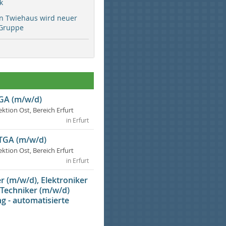
k
rn Twiehaus wird neuer
Gruppe
TGA (m/w/d)
ektion Ost, Bereich Erfurt
in Erfurt
 TGA (m/w/d)
ektion Ost, Bereich Erfurt
in Erfurt
 (m/w/d), Elektroniker
 Techniker (m/w/d)
g - automatisierte