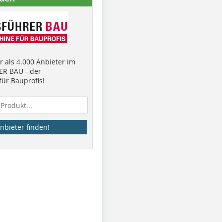
 als 4.000 Anbieter im
R BAU - der
ür Bauprofis!
nbieter finden!