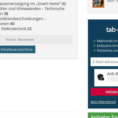
KKA – K
asserversorgung im „Smart Home“
32
höfen und Klimawänden – Technische
urt
38
Funktionsbeschreibungen –
tionen
60
tab
| Elektrotechnik
22
Ressort: Bauanalyse
✓ Mehrmals im 
✓ Exklusive Arti
Inhaltsverzeichnis
✓ Kostenlos und
Anti-R
Melden 
Jetzt informieren!
Anbieter fi