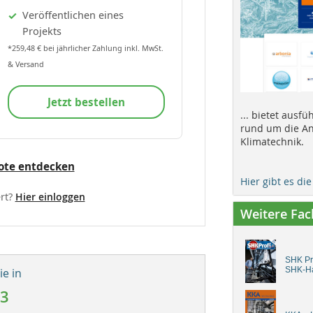
Veröffentlichen eines
Projekts
*259,48 € bei jährlicher Zahlung inkl. MwSt.
& Versand
Jetzt bestellen
... bietet ausf
rund um die An
Klimatechnik.
ote entdecken
Hier gibt es di
rt?
Hier einloggen
Weitere Fa
SHK Pro
SHK-H
e in
13