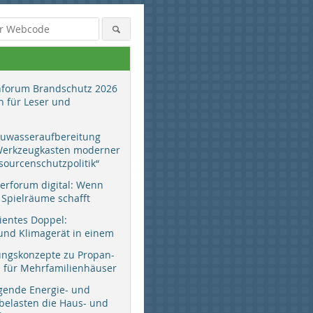
hforum Brandschutz 2026
 für Leser und
auwasseraufbereitung
 Werkzeugkasten moderner
sourcenschutzpolitik“
erforum digital: Wenn
 Spielräume schafft
Foto: Jörg Albano-Müller
zientes Doppel:
d Klimagerät in einem
ungskonzepte zu Propan-
ür Mehrfamilienhäuser
gende Energie- und
 belasten die Haus- und