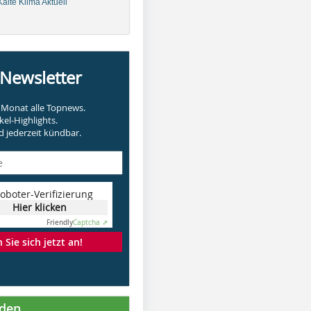
älte Klima Aktuell
-Newsletter
Monat alle Topnews.
kel-Highlights.
 jederzeit kündbar.
oboter-Verifizierung
Hier klicken
Friendly
Captcha ⇗
Sie sich jetzt an!
nden