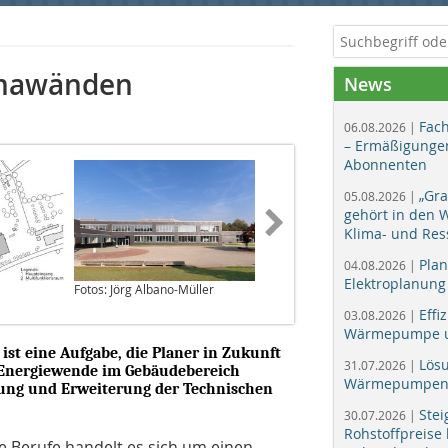
imawänden
News
Fac
06.08.2026 |
– Ermäßigungen
Abonnenten
„Gr
05.08.2026 |
gehört in den
Klima- und Res
Plan
04.08.2026 |
Elektroplanung
Fotos: Jörg Albano-Müller
Effi
03.08.2026 |
Wärmepumpe un
ist eine Aufgabe, die Planer in Zukunft
Lös
31.07.2026 |
e Energiewende im Gebäudebereich
Wärmepumpen f
ierung und Erweiterung der Technischen
Stei
30.07.2026 |
Rohstoffpreise
he Berufe handelt es sich um einen