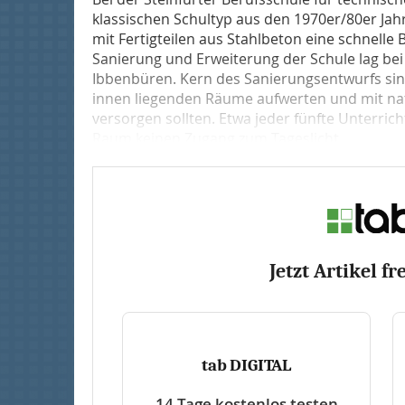
klassischen Schultyp aus den 1970er/80er Jah
mit Fer­tig­teilen aus Stahlbeton eine schnell
Sanierung und Erweiterung der Schule lag be
Ibbenbüren. Kern des Sanierungsentwurfs sin
innen liegenden Räume aufwerten und mit natü
versorgen sollten. Etwa jeder fünfte Unterrich
Raum keinen Zugang zum Tageslicht....
Jetzt Artikel fr
tab DIGITAL
14 Tage kostenlos testen