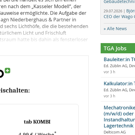
Gebäudetechni
ren nach dem „Kasseler Modell“, der
Bjö
29.07.2026 |
e Bauweise ermöglichte. Die Aufgabe der
CEO der Wago 
i agn Niederberghaus & Partner in
d sechs Lichthöfe, die die bestehenden
» Alle News
rlichem Licht und Frischluft
tsraum hatte bis dahin als fensterloser
TGA Jobs
Bauleiter:in 
Ed. Züblin AG, Dir
vor 3 h
Kalkulator:in
eischalten:
Ed. Züblin AG, Dir
vor 3 h
Mechatroniker
(m/w/d) oder
Instandhaltun
tab KOMBI
Lagertechnik
Delticom AG
*
4,99 € / Woche