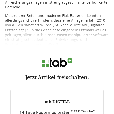
Anreicherungsanlagen in streng abgeschirmte, verbunkerte
Bereiche.
Meterdicker Beton und moderne Flak-Batterien konnten
allerdings nicht verhindern, dass eine Anlage im Jahr 2010
von außen sabotiert wurde. „Stuxnet“ dürfte als „Digitaler
Erstschlag“ [2] in die Geschichte eingehen: Erstmals war es
gelungen, allein durch
Einschleusen manipulierter Software
ein strategisch bedeutsames Entwicklungs- und
Produktionsprogramm außer Gefecht...
Jetzt Artikel freischalten:
tab DIGITAL
2,49 € / Woche*
14 Tage kostenlos testen