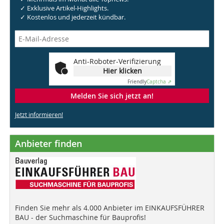
✓ Exklusive Artikel-Highlights.
✓ Kostenlos und jederzeit kündbar.
Anti-Roboter-Verifizierung
Hier klicken
Friendly
Captcha ⇗
Melden Sie sich jetzt an!
Jetzt informieren!
Anbieter finden
Finden Sie mehr als 4.000 Anbieter im EINKAUFSFÜHRER
BAU - der Suchmaschine für Bauprofis!