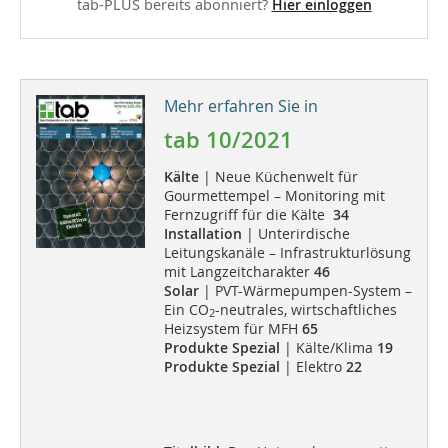
tab-PLUS bereits abonniert?
Hier einloggen
Mehr erfahren Sie in
tab 10/2021
Kälte
| Neue Küchenwelt für
Gourmettempel – Monitoring mit
Fernzugriff für die Kälte
34
Installation
| Unterirdische
Leitungskanäle – Infrastrukturlösung
mit Langzeitcharakter
46
Solar
| PVT-Wärmepumpen-System –
Ein CO
-neutrales, wirtschaftliches
2
Heizsystem für MFH
65
Produkte Spezial
| Kälte/Klima
19
Produkte Spezial
| Elektro
22