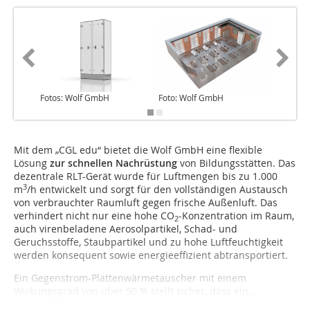
Fotos: Wolf GmbH
Foto: Wolf GmbH
Foto: W
Mit dem „CGL edu“ bietet die Wolf GmbH eine flexible
Lösung
zur schnellen Nachrüstung
von Bildungsstätten. Das
dezentrale RLT-Gerät wurde für Luftmengen bis zu 1.000
3
m
/h entwickelt und sorgt für den vollständigen Austausch
von verbrauchter Raumluft gegen frische Außenluft. Das
verhindert nicht nur eine hohe CO
-Konzentration im Raum,
2
auch virenbeladene Aerosolpartikel, Schad- und
Geruchsstoffe, Staubpartikel und zu hohe Luftfeuchtigkeit
werden konsequent sowie energieeffizient abtransportiert.
Ein Gegenstrom-Plattenwärmetauscher mit einem
Wirkungsgrad von über 90 % stellt sicher, dass ein...