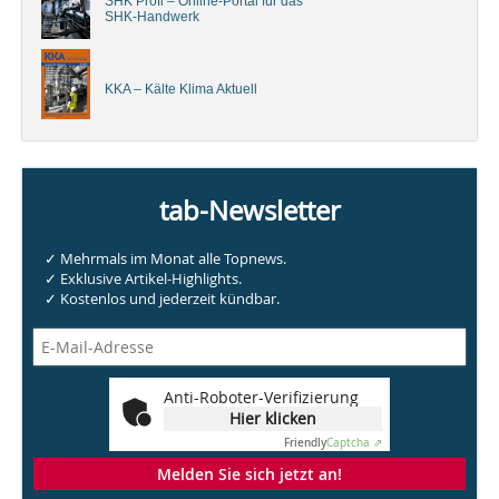
SHK Profi – Online-Portal für das
SHK-Handwerk
KKA – Kälte Klima Aktuell
tab-Newsletter
✓ Mehrmals im Monat alle Topnews.
✓ Exklusive Artikel-Highlights.
✓ Kostenlos und jederzeit kündbar.
Anti-Roboter-Verifizierung
Hier klicken
Friendly
Captcha ⇗
Melden Sie sich jetzt an!