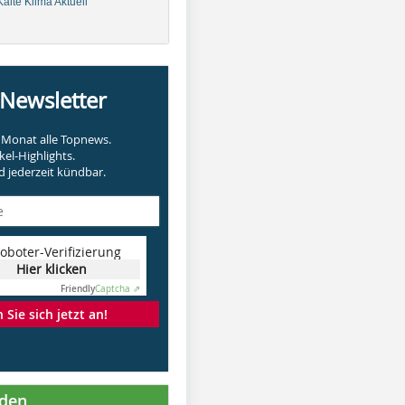
älte Klima Aktuell
-Newsletter
Monat alle Topnews.
kel-Highlights.
 jederzeit kündbar.
oboter-Verifizierung
Hier klicken
Friendly
Captcha ⇗
Sie sich jetzt an!
nden