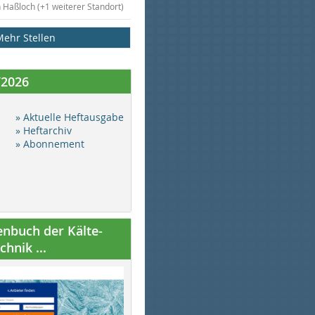
n Haßloch (+1 weiterer Standort)
Mehr Stellen
/2026
» Aktuelle Heftausgabe
» Heftarchiv
» Abonnement
nbuch der Kälte-
hnik ...