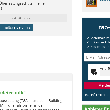
KKA – K
Überlastungsschutz in einer
).
Ressort: Aktuelles
tab
Inhaltsverzeichnis
✓ Mehrmals im 
✓ Exklusive Arti
✓ Kostenlos und
Anti-R
Melden 
udetechnik“
Jetzt informieren!
ausrüstung (TGA) muss beim Building
M) früher als bisher in den
Anbieter fi
gen werden. Denn die verschiedenen