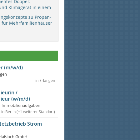
zientes Doppel:
d Klimagerät in einem
ungskonzepte zu Propan-
ür Mehrfamilienhäuser
r (m/w/d)
ngen
in Erlangen
ieurin /
ieur (w/m/d)
r Immobilienaufgaben
in Berlin (+1 weiterer Standort)
Netzbetrieb Strom
Haßloch GmbH