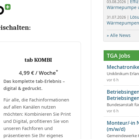
Effi
03.08.2026 |
Wärmepumpe un
Lös
31.07.2026 |
Wärmepumpen f
eischalten:
» Alle News
TGA Jobs
tab KOMBI
Mechatronike
*
4,99 € / Woche
Uniklinikum Erla
vor 6 h
Das komplette tab-Erlebnis –
digital & gedruckt.
Betriebsingen
Betriebsingen
Für alle, die Fachinformationen
Bundesanstalt fü
auf allen Kanälen nutzen
vor 6 h
möchten: Kombinieren Sie Print
und Digital, profitieren Sie von
Monteur/-in 
unseren Fachforen und
(m/w/d)
präsentieren Sie Ihr eigenes
Gemeindewerke 