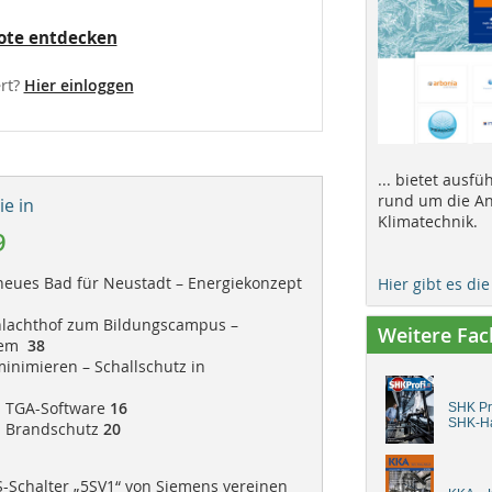
ote entdecken
rt?
Hier einloggen
... bietet ausf
rund um die An
e in
Klimatechnik.
9
neues Bad für Neustadt – Energiekonzept
Hier gibt es di
hlachthof zum Bildungscampus –
Weitere Fa
stem
38
minimieren – Schallschutz in
| TGA-Software
16
SHK Pro
SHK-H
| Brandschutz
20
S-Schalter „5SV1“ von Siemens vereinen