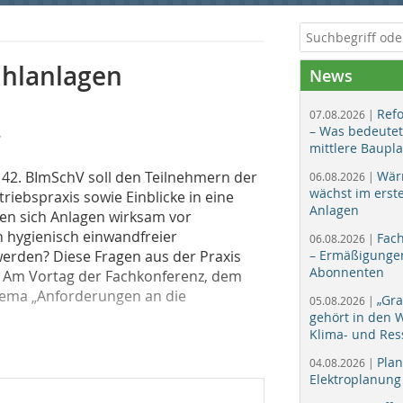
ühlanlagen
News
Ref
07.08.2026 |
– Was bedeutet
mittlere Baupl
42. BImSchV soll den Teilnehmern der
Wär
06.08.2026 |
wächst im erst
iebspraxis sowie Einblicke in eine
Anlagen
sen sich Anlagen wirksam vor
n hygienisch einwandfreier
Fac
06.08.2026 |
werden? Diese Fragen aus der Praxis
– Ermäßigungen
Abonnenten
. Am Vortag der Fachkonferenz, dem
Thema „Anforderungen an die
„Gr
05.08.2026 |
gehört in den
Klima- und Res
Plan
04.08.2026 |
Elektroplanung