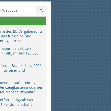
orm des EU-Vergaberechts
 das für kleine und
anungsbüros?
mepumpen-Absatz
en Halbjahr auf 195.000
hforum Brandschutz 2026
 für Leser und
auwasseraufbereitung
 Werkzeugkasten moderner
sourcenschutzpolitik“
erforum digital: Wenn
 Spielräume schafft