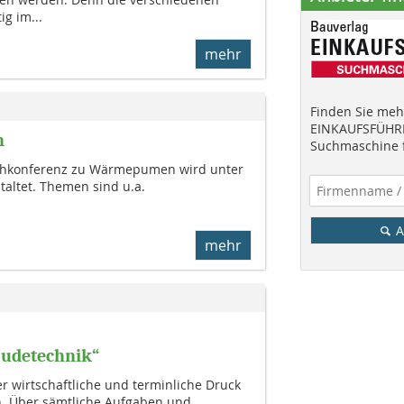
g im...
mehr
Finden Sie mehr
EINKAUFSFÜHRE
n
Suchmaschine f
Fachkonferenz zu Wärmepumen wird unter
taltet. Themen sind u.a.
A
mehr
äudetechnik“
r wirtschaftliche und terminliche Druck
n. Über sämtliche Aufgaben und