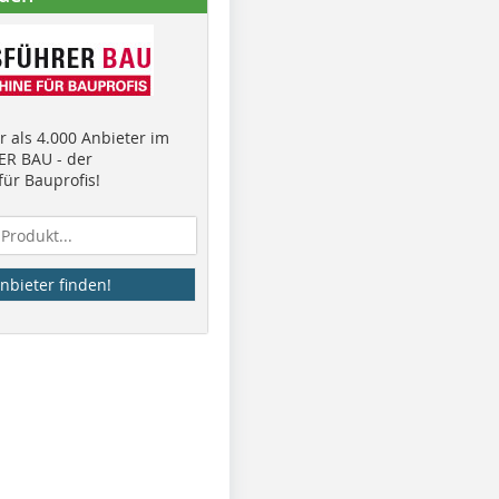
 als 4.000 Anbieter im
R BAU - der
ür Bauprofis!
nbieter finden!