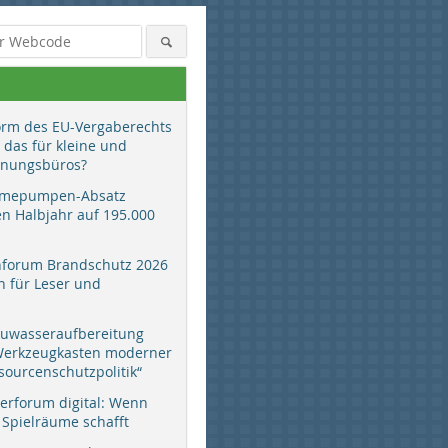
orm des EU-Vergaberechts
 das für kleine und
anungsbüros?
mepumpen-Absatz
en Halbjahr auf 195.000
hforum Brandschutz 2026
 für Leser und
auwasseraufbereitung
 Werkzeugkasten moderner
sourcenschutzpolitik“
erforum digital: Wenn
 Spielräume schafft