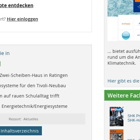
ote entdecken
rt?
Hier einloggen
... bietet ausf
e in
rund um die An
1
Klimatechnik.
Zwei-Scheiben-Haus in Ratingen
Hier gibt es di
systeme für den Tivoli-Neubau
Weitere Fa
 auf rauen Schulalltag trifft
| Energietechnik/Energiesysteme
SHK Pro
Ressort: Aktuelles
SHK-H
Inhaltsverzeichnis