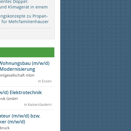
zientes Doppel:
d Klimagerät in einem
ungskonzepte zu Propan-
ür Mehrfamilienhäuser
r Wohnungsbau (m/w/d)
 Modernisierung
ntgesellschaft mbH
in Essen
w/d) Elektrotechnik
chnik GmbH
in Kaiserslautern
lateur (m/w/d) bzw.
ker (m/w/d)
dbruck