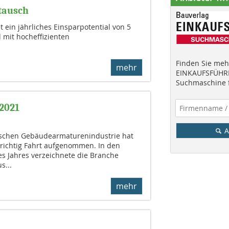
tausch
ein jährliches Einsparpotential von 5
 mit hocheffizienten
Finden Sie mehr
mehr
EINKAUFSFÜHRE
Suchmaschine f
2021
A
tschen Gebäudearmaturenindustrie hat
 richtig Fahrt aufgenommen. In den
s Jahres verzeichnete die Branche
s...
mehr