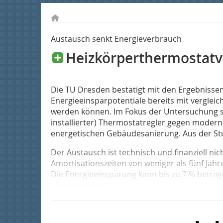
Austausch senkt Energieverbrauch
Heizkörperthermostatv
Die TU Dresden bestätigt mit den Ergebnisse
Energieein­spar­potentiale bereits mit vergleic
werden können. Im Fokus der Untersuchung sta
ins­tallierter) Thermostatregler gegen modern
energetischen Gebäudesanierung. Aus der Stud
Der Austausch ist technisch und finanziell nic
Amortisationszeiten von weniger als fünf Jahr
Die Energieeinsparung kann bis zu 7 % betra
allem von den...