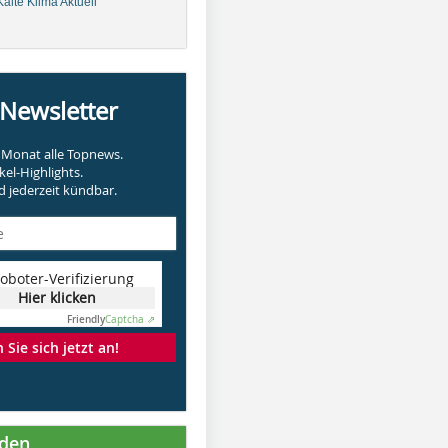
älte Klima Aktuell
-Newsletter
Monat alle Topnews.
kel-Highlights.
 jederzeit kündbar.
oboter-Verifizierung
Hier klicken
Friendly
Captcha ⇗
Sie sich jetzt an!
nden