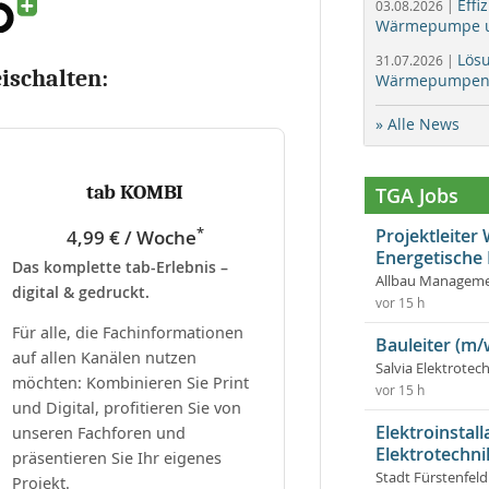
Effi
03.08.2026 |
Wärmepumpe un
Lös
31.07.2026 |
eischalten:
Wärmepumpen f
» Alle News
tab KOMBI
TGA Jobs
*
Projektleite
4,99 € / Woche
Energetische
Das komplette tab-Erlebnis –
Allbau Manageme
digital & gedruckt.
vor 15 h
Für alle, die Fachinformationen
Bauleiter (m/
auf allen Kanälen nutzen
Salvia Elektrote
möchten: Kombinieren Sie Print
vor 15 h
und Digital, profitieren Sie von
Elektroinstal
unseren Fachforen und
Elektrotechni
präsentieren Sie Ihr eigenes
Stadt Fürstenfel
Projekt.