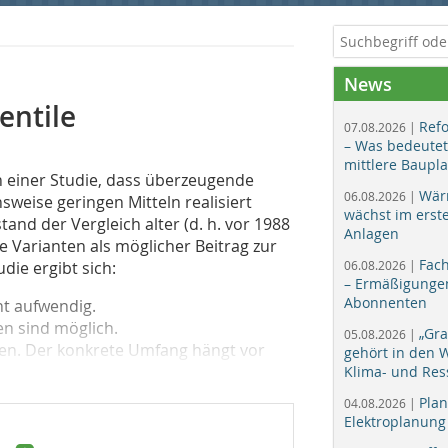
News
entile
Ref
07.08.2026 |
– Was bedeutet
mittlere Baupl
n einer Studie, dass überzeugende
Wär
06.08.2026 |
hsweise geringen Mitteln realisiert
wächst im erst
nd der Vergleich alter (d. h. vor 1988
Anlagen
e Varianten als möglicher Beitrag zur
Fac
ie ergibt sich:
06.08.2026 |
– Ermäßigungen
Abonnenten
ht aufwendig.
en sind möglich.
„Gr
05.08.2026 |
gen. Der konkrete Umfang hängt vor
gehört in den
Klima- und Res
Plan
04.08.2026 |
Elektroplanung