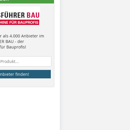
 als 4.000 Anbieter im
R BAU - der
ür Bauprofis!
nbieter finden!