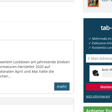
KKA – K
tab
✓ Mehrmals im 
✓ Exklusive Arti
✓ Kostenlos und
 zweitem Lockdown am Jahresende blieben
rmaturen-Hersteller 2020 auf
Anti-R
onaten April und Mai hatte die
chen...
mehr
Melden 
Jetzt informieren!
Anbieter fi