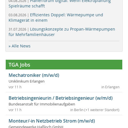
Planerforum digital: Wenn Elektroplanung
04.08.2026 |
Spielräume schafft
Effizientes Doppel: Wärmepumpe und
03.08.2026 |
Klimagerät in einem
Lösungskonzepte zu Propan-Wärmepumpen
31.07.2026 |
für Mehrfamilienhäuser
» Alle News
TGA Jobs
Mechatroniker (m/w/d)
Uniklinikum Erlangen
vor 11 h
in Erlangen
Betriebsingenieurin / Betriebsingenieur (w/m/d)
Bundesanstalt für Immobilienaufgaben
vor 11 h
in Berlin (+1 weiterer Standort)
Monteur/-in Netzbetrieb Strom (m/w/d)
Gemeindewerke Haßloch GmbH