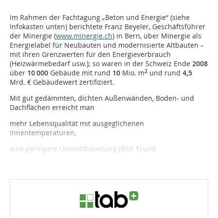
Im Rahmen der Fachtagung „Beton und Energie“ (siehe
Infokas­ten unten) berichtete Franz Beyeler, Ge­schäftsführer
der Minergie (
www.minergie.ch
) in Bern, über Minergie als
Energielabel für Neu­bauten und modernisierte Altbauten –
mit ihren Grenzwer­ten für den Ener­gie­verbrauch
(Heizwärmebedarf usw.); so waren in der Schweiz Ende
2008
2
über
10 000
Gebäude mit rund
10
Mio. m
und rund
4,5
Mrd. € Gebäudewert zertifiziert.
Mit gut gedämmten, dichten Außenwänden, Boden- und
Dachflächen erreicht man
mehr Lebensqualität mit ausgeglichenen
Innentemperaturen,
eine geringere Umweltbelastung (Bild
1
) und
...