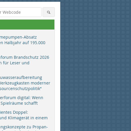
mepumpen-Absatz
en Halbjahr auf 195.000
hforum Brandschutz 2026
 für Leser und
auwasseraufbereitung
 Werkzeugkasten moderner
sourcenschutzpolitik“
erforum digital: Wenn
 Spielräume schafft
zientes Doppel:
d Klimagerät in einem
ungskonzepte zu Propan-