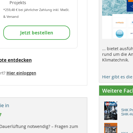
Projekts
*259,48 € bei jährlicher Zahlung inkl. MwSt.
& Versand
Jetzt bestellen
... bietet ausf
rund um die An
ote entdecken
Klimatechnik.
rt?
Hier einloggen
Hier gibt es di
Weitere Fa
e in
SHK Pro
7
SHK-H
e Dauerlüftung notwendig? – Fragen zum