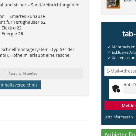
KKA – K
al und sicher – Sanitäreinrichtungen in
n | Smartes Zuhause –
t für Fertighäuser
52
 Elektro
22
tab
| Energie
26
✓ Mehrmals im 
Schnellmontagesystem „Typ S+“ der
✓ Exklusive Arti
bH, Hofheim, erlaubt eine rasche
✓ Kostenlos und
Ressort: Aktuelles
Anti-R
Inhaltsverzeichnis
Melden 
Jetzt informieren!
Anbieter fi