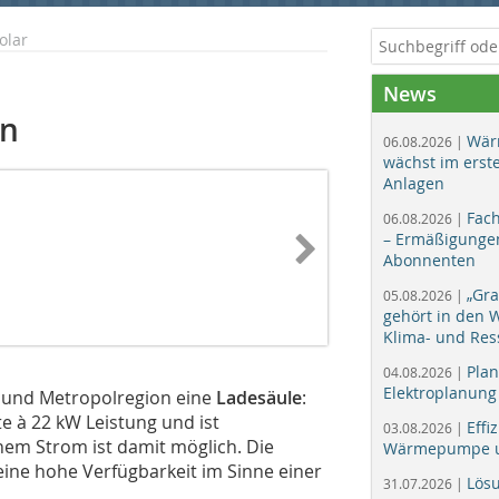
olar
News
en
Wär
06.08.2026 |
wächst im erst
Anlagen
Fac
06.08.2026 |
– Ermäßigungen
Abonnenten
„Gr
05.08.2026 |
gehört in den
Klima- und Res
Plan
04.08.2026 |
Elektroplanung
 und Metropol­region eine
Ladesäule
:
te à 22 kW Leistung und ist
Effi
03.08.2026 |
em Strom ist damit möglich. Die
Wärmepumpe un
eine hohe Verfügbarkeit im Sinne einer
Lös
31.07.2026 |