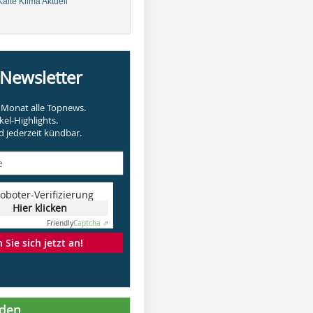
älte Klima Aktuell
-Newsletter
Monat alle Topnews.
kel-Highlights.
 jederzeit kündbar.
oboter-Verifizierung
Hier klicken
Friendly
Captcha ⇗
Sie sich jetzt an!
nden