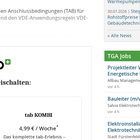
Wärmepumpen f
hen Anschlussbedingungen (TAB) für
Stei
30.07.2026 |
Rohstoffpreise
 und den VDE-Anwendungsregeln VDE-
Gebäudetechni
» Alle News
urg, die sich als Vorreiter für...
TGA Jobs
Projektleite
Energetische
Allbau Manageme
eischalten:
vor 4 h
Bauleiter (m/
Salvia Elektrote
vor 4 h
tab KOMBI
Elektroinstal
*
4,99 € / Woche
Elektrotechni
Das komplette tab-Erlebnis –
Stadt Fürstenfel