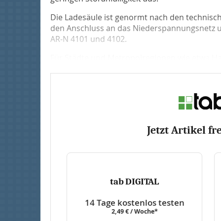
Die Ladesäule ist genormt nach den technisc
den Anschluss an das Niederspannungsnetz
AR-N 4101 und 4102.
Für Städte und Metropolregionen wie etwa Hamb
Jetzt Artikel fr
tab DIGITAL
14 Tage kostenlos testen
2,49 € / Woche*