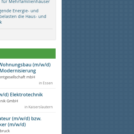
ür Mehrfamilienhäuser
gende Energie- und
 belasten die Haus- und
k
r Wohnungsbau (m/w/d)
 Modernisierung
ntgesellschaft mbH
in Essen
w/d) Elektrotechnik
chnik GmbH
in Kaiserslautern
lateur (m/w/d) bzw.
ker (m/w/d)
dbruck