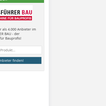
 als 4.000 Anbieter im
R BAU - der
ür Bauprofis!
nbieter finden!