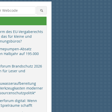
orm des EU-Vergaberechts
 das für kleine und
anungsbüros?
mepumpen-Absatz
en Halbjahr auf 195.000
hforum Brandschutz 2026
 für Leser und
auwasseraufbereitung
 Werkzeugkasten moderner
sourcenschutzpolitik“
erforum digital: Wenn
 Spielräume schafft