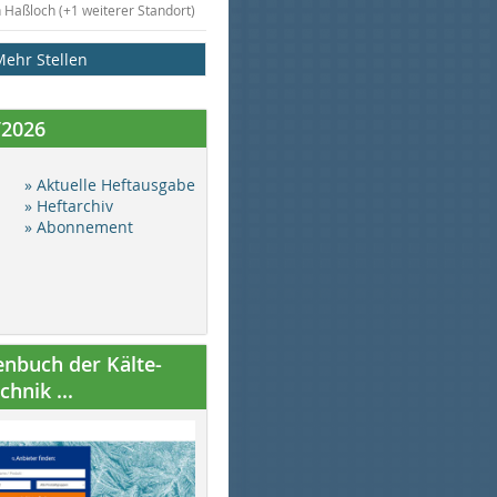
n Haßloch (+1 weiterer Standort)
Mehr Stellen
/2026
» Aktuelle Heftausgabe
» Heftarchiv
» Abonnement
nbuch der Kälte-
hnik ...