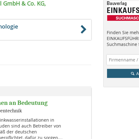
ll GmbH & Co. KG,
nologie
Finden Sie mehr
EINKAUFSFÜHRE
Suchmaschine f
A
en an Bedeutung
rentechnik
rinkwasserinstallationen in
äuden sind auch Betreiber von
äß der deutschen
rpflichtet, dafür zu sorgen,...