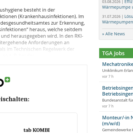
Effi
03.08.2026 |
Wärmepumpe un
ushygiene besteht in der
ktionen (Krankenhausinfektionen). Im
Lös
31.07.2026 |
Wärmepumpen f
Bundesgesundheitsamtes zur Erkennung,
nfektionen“ heraus, welche seitdem
» Alle News
rt und herausgegeben wird. In den RKI-
weitergehende Anforderungen an
als im Technischen Regelwerk der
TGA Jobs
o z. B. bei der...
Mechatronike
Uniklinikum Erla
vor 7 h
Betriebsingen
Betriebsingen
eischalten:
Bundesanstalt fü
vor 7 h
Monteur/-in 
(m/w/d)
tab KOMBI
Gemeindewerke 