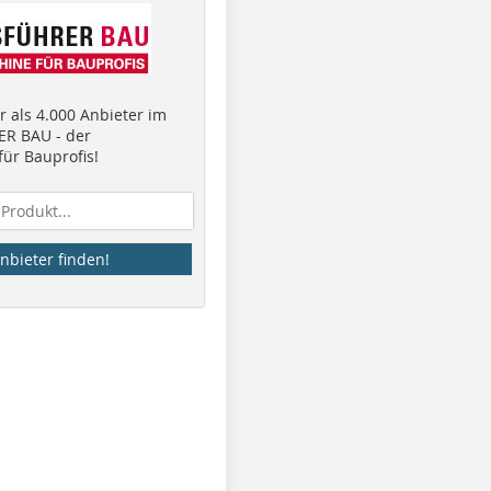
 als 4.000 Anbieter im
R BAU - der
ür Bauprofis!
nbieter finden!