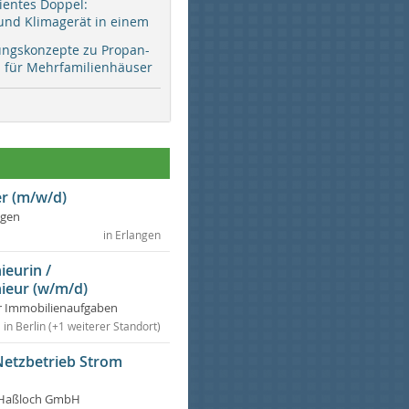
zientes Doppel:
d Klimagerät in einem
ungskonzepte zu Propan-
ür Mehrfamilienhäuser
r (m/w/d)
ngen
in Erlangen
ieurin /
ieur (w/m/d)
r Immobilienaufgaben
in Berlin (+1 weiterer Standort)
Netzbetrieb Strom
Haßloch GmbH