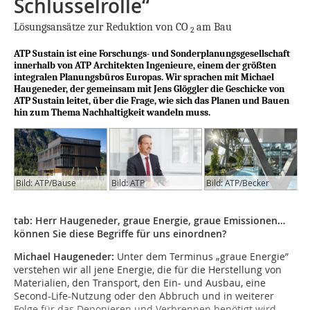
Schlüsselrolle“
Lösungsansätze zur Reduktion von CO
am Bau
2
ATP Sustain ist eine Forschungs- und Sonderplanungsgesellschaft
innerhalb von ATP Architekten Ingenieure, einem der größten
integralen Planungsbüros Europas. Wir sprachen mit Michael
Haugeneder, der gemeinsam mit Jens Glöggler die Geschicke von
ATP Sustain leitet, über die Frage, wie sich das Planen und Bauen
hin zum Thema Nachhaltigkeit wandeln muss.
Bild: ATP/Bause
Bild: ATP
Bild: ATP/Becker
tab: Herr Haugeneder, graue Energie, graue Emissionen…
können Sie diese Begriffe für uns einordnen?
Michael Haugeneder:
Unter dem Terminus „graue Energie”
verstehen wir all jene Energie, die für die Herstellung von
Materialien, den Transport, den Ein- und Ausbau, eine
Second-Life-Nutzung oder den Abbruch und in weiterer
Folge für das Deponieren und Verbrennen benötigt wird.