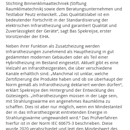
Stichting Binnenklimaattechniek (Stiftung
Raumklimatechnik) sowie dem Beratungsunternehmen und
Testlabor Peutz entwickelt. „Das Qualitätslabel ist ein
bedeutender Fortschritt in der Standardisierung der
elektrischen Infrarotheizung und garantiert Qualität und
Zuverlässigkeit der Geräte“, sagt Bas Spekreijse, erster
Vorsitzender der EIHA.
Neben ihrer Funktion als Zusatzheizung werden
Infrarotheizungen zunehmend als Hauptheizung in gut
gedämmten modernen Gebäuden oder als Teil einer
Hybridheizung im Bestand eingesetzt. Aktuell gibt es eine
Vielzahl an Infrarotheizgeräten, die über verschiedene
Kanäle erhältlich sind. „Manchmal ist unklar, welche
Zertifizierung die Produkte haben und ob sie überhaupt der
Norm gemäß als Infrarotheizung deklariert werden dürfen“,
erklärt Spekreijse den Hintergrund der Entwicklung des
Gütesiegels. „Infrarotheizungen müssen in der Lage sein,
mit Strahlungswärme ein angenehmes Raumklima zu
schaffen. Dies ist aber nur möglich, wenn ein Mindestanteil
der in das Infrarotheizgerät eintretenden Energie in
Strahlungswärme umgewandelt wird.“ Das Prüfverfahren
hierfür ist in der Norm IEC 60675-3 beschrieben. Diese
wurde 2020 verabschiedet und legt den Mindestwert des