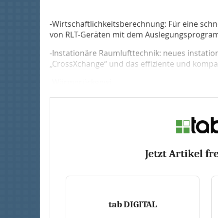
-Wirtschaftlichkeitsberechnung: Für eine schn
von RLT-Geräten mit dem Auslegungsprogra
-Instationäre Raumlufttechnik: neues instat
„CrossXchange“ und das effiziente und komp
-Wärmerückgewi...
Jetzt Artikel fr
tab DIGITAL