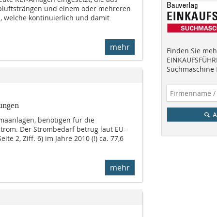
luft­strängen und einem oder mehreren
 welche konti­nuier­lich und damit
mehr
Finden Sie mehr
EINKAUFSFÜHRE
Suchmaschine f
gungen
A
imaanlagen, benötigen für die
Strom. Der Strombedarf betrug laut EU-
e 2, Ziff. 6) im Jahre 2010 (!) ca. 77,6
mehr