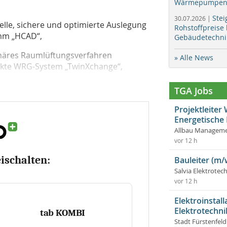
Wärmepumpen f
Stei
30.07.2026 |
elle, sichere und optimierte Auslegung
Rohstoffpreise
mm „HCAD“,
Gebäudetechni
ionäres Raumlüftungsverfahren
» Alle News
akte WRG-System „TwinXchange“,
TGA Jobs
Projektleite
Energetische
Allbau Manageme
vor 12 h
eischalten:
Bauleiter (m/
Salvia Elektrote
vor 12 h
Elektroinstal
Elektrotechni
tab KOMBI
Stadt Fürstenfel