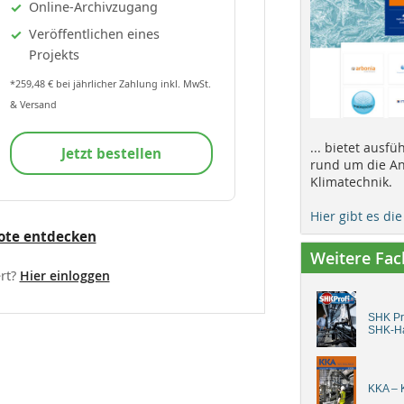
Online-Archivzugang
Veröffentlichen eines
Projekts
*259,48 € bei jährlicher Zahlung inkl. MwSt.
& Versand
... bietet ausf
Jetzt bestellen
rund um die An
Klimatechnik.
Hier gibt es di
ote entdecken
Weitere Fa
rt?
Hier einloggen
SHK Pro
SHK-H
KKA – K