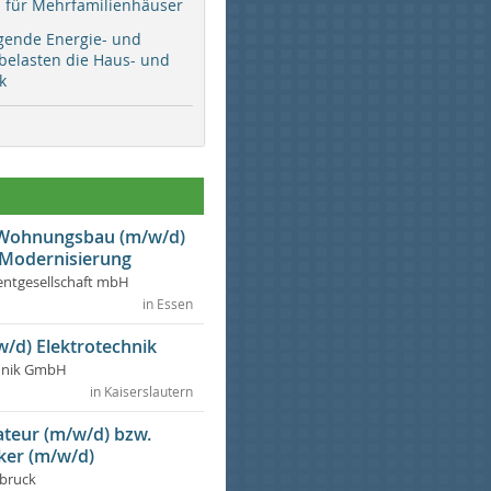
ür Mehrfamilienhäuser
gende Energie- und
 belasten die Haus- und
k
r Wohnungsbau (m/w/d)
 Modernisierung
ntgesellschaft mbH
in Essen
w/d) Elektrotechnik
chnik GmbH
in Kaiserslautern
lateur (m/w/d) bzw.
ker (m/w/d)
dbruck