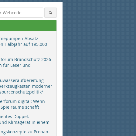
mepumpen-Absatz
en Halbjahr auf 195.000
hforum Brandschutz 2026
 für Leser und
auwasseraufbereitung
 Werkzeugkasten moderner
sourcenschutzpolitik“
erforum digital: Wenn
 Spielräume schafft
zientes Doppel:
d Klimagerät in einem
ungskonzepte zu Propan-