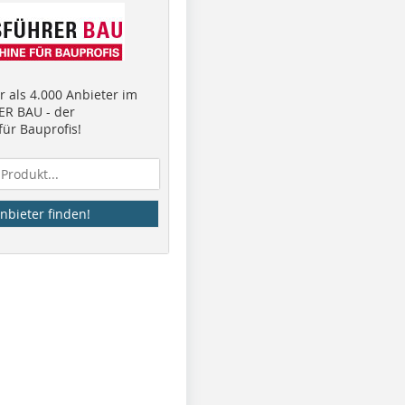
 als 4.000 Anbieter im
R BAU - der
ür Bauprofis!
nbieter finden!