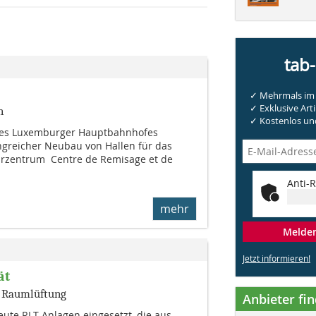
tab
✓ Mehrmals im 
✓ Exklusive Arti
n
✓ Kostenlos und
des Luxemburger Hauptbahnhofes
greicher Neubau von Hallen für das
zentrum  Centre de Remisage et de
Anti-R
mehr
Melden 
Jetzt informieren!
ät
n Raumlüftung
Anbieter fi
te RLT-Anlagen ein­ge­setzt, die aus