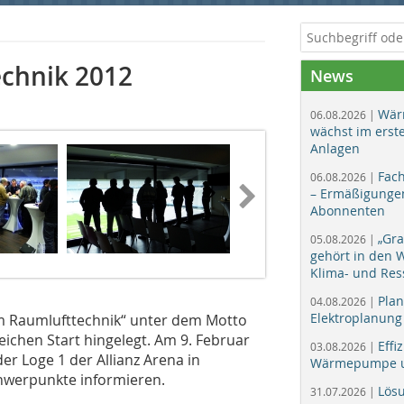
chnik 2012
News
Wär
06.08.2026 |
wächst im erst
Anlagen
Fac
06.08.2026 |
– Ermäßigungen
Abonnenten
„Gr
05.08.2026 |
gehört in den
Klima- und Res
Plan
04.08.2026 |
Elektroplanung
um Raumlufttechnik“ unter dem Motto
eichen Start hingelegt. Am 9. Februar
Effi
03.08.2026 |
der Loge 1 der Allianz Arena in
Wärmepumpe un
werpunkte informieren.
Lös
31.07.2026 |