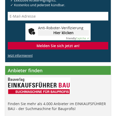
✓ Exklusive Artikel-Highlights.
✓ Kostenlos und jederzeit kündbar.
Anti-Roboter-Verifizierung
Hier klicken
Friendly
Captcha ⇗
Melden Sie sich jetzt an!
Jetzt informieren!
Anbieter finden
Finden Sie mehr als 4.000 Anbieter im EINKAUFSFÜHRER
BAU - der Suchmaschine für Bauprofis!