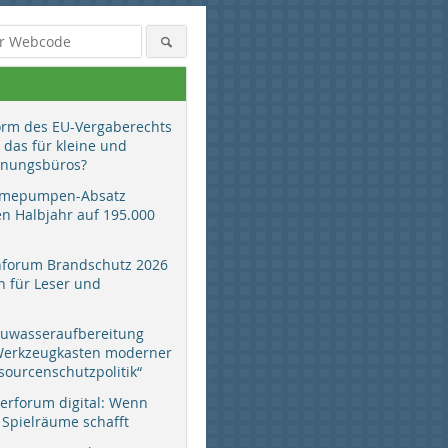
orm des EU-Vergaberechts
 das für kleine und
anungsbüros?
mepumpen-Absatz
en Halbjahr auf 195.000
hforum Brandschutz 2026
 für Leser und
auwasseraufbereitung
 Werkzeugkasten moderner
sourcenschutzpolitik“
erforum digital: Wenn
 Spielräume schafft