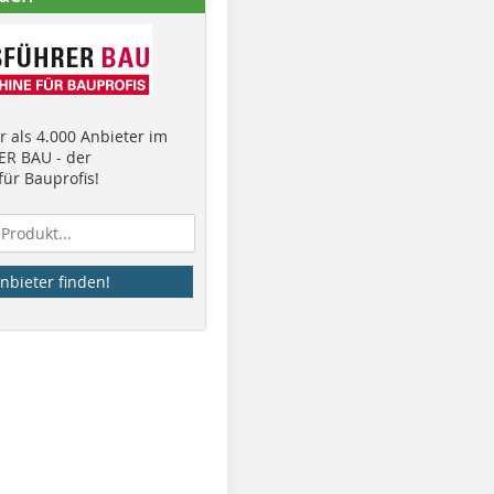
 als 4.000 Anbieter im
R BAU - der
ür Bauprofis!
nbieter finden!