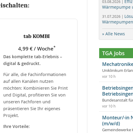
Effi
03.08.2026 |
eischalten:
Wärmepumpe un
Lös
31.07.2026 |
Wärmepumpen f
» Alle News
tab KOMBI
*
4,99 € / Woche
TGA Jobs
Das komplette tab-Erlebnis –
digital & gedruckt.
Mechatronike
Uniklinikum Erla
Für alle, die Fachinformationen
vor 10 h
auf allen Kanälen nutzen
Betriebsingen
möchten: Kombinieren Sie Print
Betriebsingen
und Digital, profitieren Sie von
Bundesanstalt fü
unseren Fachforen und
vor 10 h
präsentieren Sie Ihr eigenes
Projekt.
Monteur/-in 
(m/w/d)
Ihre Vorteile:
Gemeindewerke 