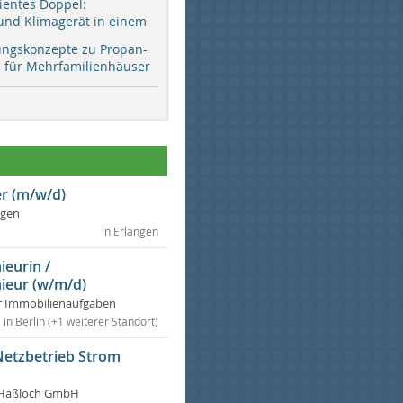
zientes Doppel:
d Klimagerät in einem
ungskonzepte zu Propan-
ür Mehrfamilienhäuser
r (m/w/d)
ngen
in Erlangen
ieurin /
ieur (w/m/d)
r Immobilienaufgaben
in Berlin (+1 weiterer Standort)
Netzbetrieb Strom
Haßloch GmbH