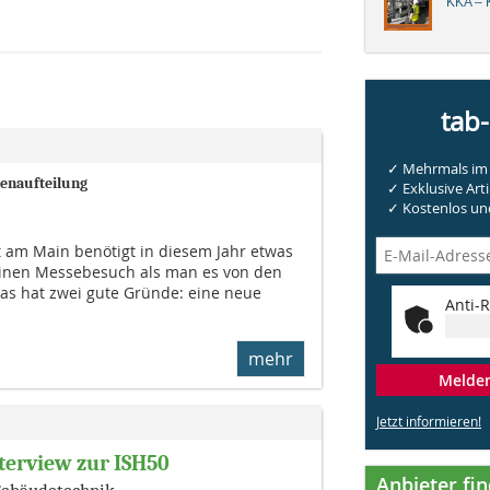
KKA – K
tab
✓ Mehrmals im 
lenaufteilung
✓ Exklusive Arti
✓ Kostenlos und
t am Main benötigt in diesem Jahr etwas
einen Messebesuch als man es von den
Das hat zwei gute Gründe: eine neue
Anti-R
mehr
Melden 
Jetzt informieren!
nterview zur ISH50
Anbieter fi