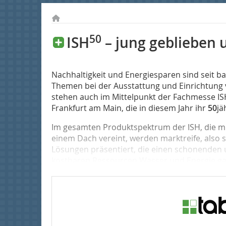
50
ISH
– jung geblieben u
Nachhaltigkeit und Energiesparen sind seit b
Themen bei der Ausstattung und Einrichtun
stehen auch im Mittelpunkt der Fachmesse I
Frankfurt am Main, die in diesem Jahr ihr
50
jä
Im gesamten Produktspektrum der ISH, die m
einem Dach vereint, werden marktreife, also 
Lösungen präsentiert, die einen schonenden
kostbaren Ressourcen Wasser und Energie gara