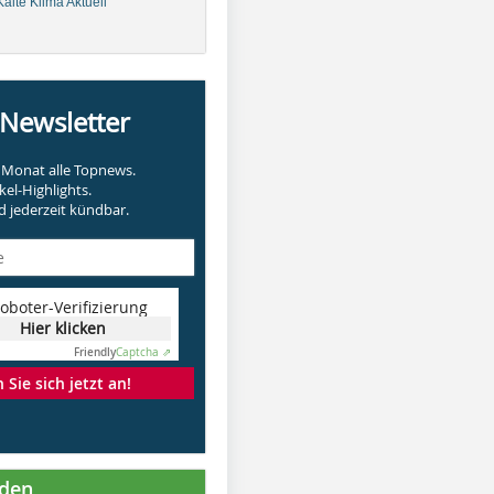
älte Klima Aktuell
-Newsletter
Monat alle Topnews.
kel-Highlights.
 jederzeit kündbar.
oboter-Verifizierung
Hier klicken
Friendly
Captcha ⇗
Sie sich jetzt an!
nden