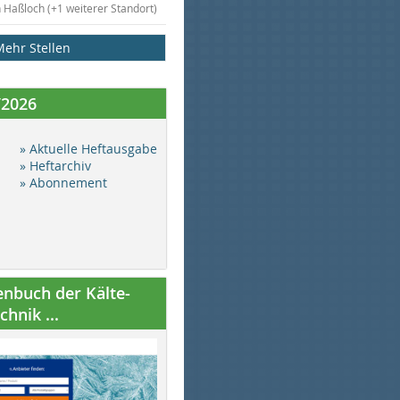
n Haßloch (+1 weiterer Standort)
Mehr Stellen
/2026
» Aktuelle Heftausgabe
» Heftarchiv
» Abonnement
nbuch der Kälte-
hnik ...