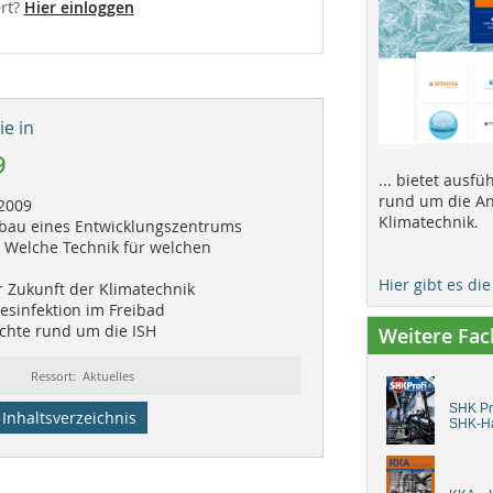
rt?
Hier einloggen
e in
9
... bietet ausf
rund um die An
 2009
Klimatechnik.
bau eines Entwicklungszentrums
 Welche Technik für welchen
Hier gibt es di
r Zukunft der Klimatechnik
esinfektion im Freibad
chte rund um die ISH
Weitere Fa
Ressort: Aktuelles
SHK Pro
Inhaltsverzeichnis
SHK-H