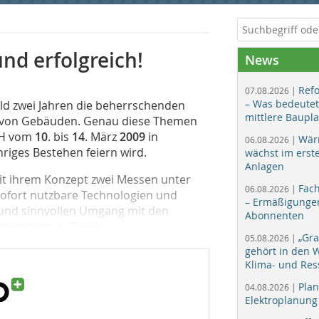
nd erfolgreich!
News
Ref
07.08.2026 |
– Was bedeutet
ald zwei Jahren die beherrschenden
mittlere Baupl
g von Gebäuden. Genau diese Themen
SH vom
10
. bis
14
. März
2009
in
Wär
06.08.2026 |
hriges Bestehen feiern wird.
wächst im erst
Anlagen
it ihrem Konzept zwei Messen unter
Fac
06.08.2026 |
sofort nutzbare Technologien und
– Ermäßigungen
 und sinnvollen Umgang mit den
Abonnenten
ntieren. In Zahlen...
„Gr
05.08.2026 |
gehört in den
Klima- und Res
Plan
04.08.2026 |
Elektroplanung