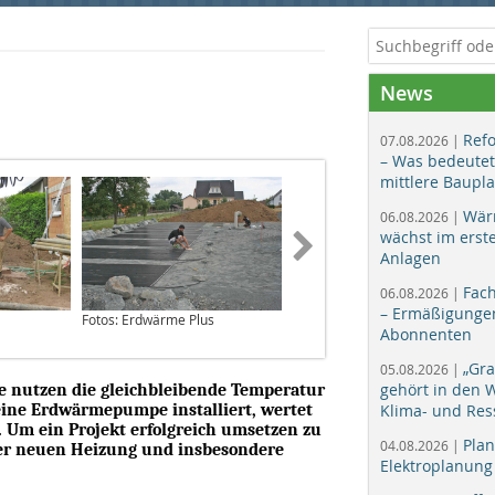
News
Ref
07.08.2026 |
– Was bedeutet
mittlere Baupl
Wär
06.08.2026 |
wächst im erst
Anlagen
Fac
06.08.2026 |
– Ermäßigungen
Fotos: Erdwärme Plus
Foto: Erdwärme Plus
Abonnenten
„Gr
05.08.2026 |
gehört in den
e nutzen die gleichbleibende Temperatur
 eine Erdwärmepumpe installiert, wertet
Klima- und Res
 Um ein Projekt erfolgreich umsetzen zu
Plan
04.08.2026 |
ner neuen Heizung und insbesondere
Elektroplanung