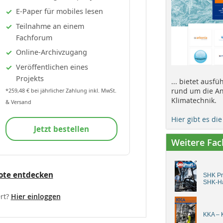
E-Paper für mobiles lesen
Teilnahme an einem
Fachforum
Online-Archivzugang
Veröffentlichen eines
Projekts
... bietet ausf
rund um die An
*259,48 € bei jährlicher Zahlung inkl. MwSt.
Klimatechnik.
& Versand
Hier gibt es di
Jetzt bestellen
Weitere Fa
ote entdecken
SHK Pro
SHK-H
rt?
Hier einloggen
KKA – K