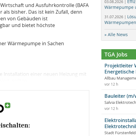
Effi
03.08.2026 |
 Wirtschaft und Ausfuhrkontrolle (BAFA
Wärmepumpe un
als bisher. Das ist kein Zufall, denn
Lös
31.07.2026 |
len von Gebäuden ist
Wärmepumpen f
ügbar und bietet höchste
» Alle News
einer Wärmepumpe in Sachen
TGA Jobs
Projektleite
Energetische
e Installation einer neuen Heizung mit
Allbau Manageme
nd, sollten...
vor 12 h
Bauleiter (m/
Salvia Elektrote
vor 12 h
Elektroinstal
eischalten:
Elektrotechni
Stadt Fürstenfel