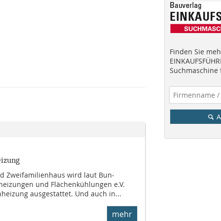
Finden Sie mehr
EINKAUFSFÜHRE
Suchmaschine f
A
eizung
nd Zweifamilienhaus wird laut Bun­
heizungen und Flächenkühlungen e.V.
­heizung ausgestattet. Und auch in...
mehr