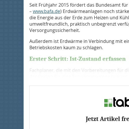
Seit Frühjahr 2015 fördert das Bundesamt für
–
www.bafa.de
) Erdwärmeanlagen noch stärker 
die Energie aus der Erde zum Heizen und Küh
umweltfreundlich, praktisch unbegrenzt verf
Versorgungssicherheit.
Außerdem ist Erdwärme in Verbindung mit 
Betriebskosten kaum zu schlagen.
Erster Schritt: Ist-Zustand erfassen
Fachplaner, die mit den Vorbereitungen für di
der Option für eine Erdwärmepumpe betraut si
Jetzt Artikel fr