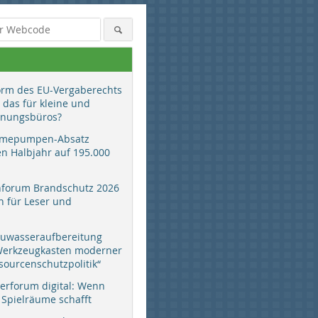
orm des EU-Vergaberechts
 das für kleine und
anungsbüros?
mepumpen-Absatz
en Halbjahr auf 195.000
hforum Brandschutz 2026
 für Leser und
auwasseraufbereitung
 Werkzeugkasten moderner
sourcenschutzpolitik“
erforum digital: Wenn
 Spielräume schafft