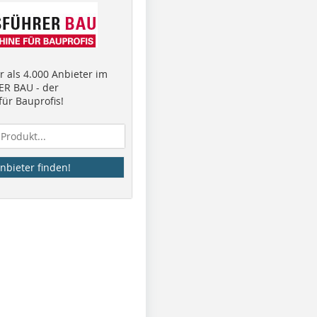
 als 4.000 Anbieter im
R BAU - der
ür Bauprofis!
nbieter finden!