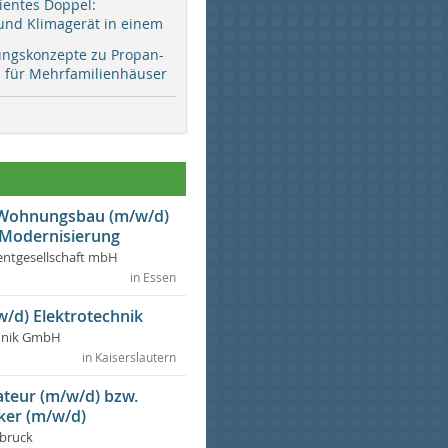
zientes Doppel:
d Klimagerät in einem
ungskonzepte zu Propan-
ür Mehrfamilienhäuser
r Wohnungsbau (m/w/d)
 Modernisierung
ntgesellschaft mbH
in Essen
w/d) Elektrotechnik
chnik GmbH
in Kaiserslautern
lateur (m/w/d) bzw.
ker (m/w/d)
dbruck