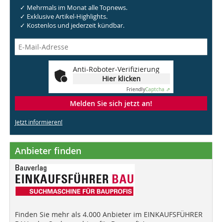
✓ Mehrmals im Monat alle Topnews.
✓ Exklusive Artikel-Highlights.
✓ Kostenlos und jederzeit kündbar.
Anti-Roboter-Verifizierung
Hier klicken
Friendly
Captcha ⇗
Melden Sie sich jetzt an!
Jetzt informieren!
Anbieter finden
Finden Sie mehr als 4.000 Anbieter im EINKAUFSFÜHRER