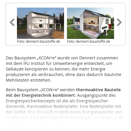
Foto: dennert-baustoffe.de
Foto: dennert-baustoffe.de
Das Bausystem „XCON+e“ wurde von Dennert zusammen
mit dem IFU Institut für Umwelt­energie entwickelt, um
Gebäude konzipieren zu können, die mehr Energie
produzieren als verbrauchen, ohne dass dadurch bauliche
Mehrkosten entstehen.
Beim Bausystem „XCON+e“ werden
thermoaktive Bauteile
mit der Energietechnik kombiniert
: Ausgangspunkt des
Ener­giespeicherkonzepts ist die als Energiespeicher
dienende, thermoaktive Bodenplatte. Eine Bodenplatte mit
der Größe 10 x 10 x 0,25 m stellt einen Energiespeicher von
70 kWh dar. Eine derartige Bodenplatte gibt im Winter, trotz
ruhenden „Heizsystems“, die...