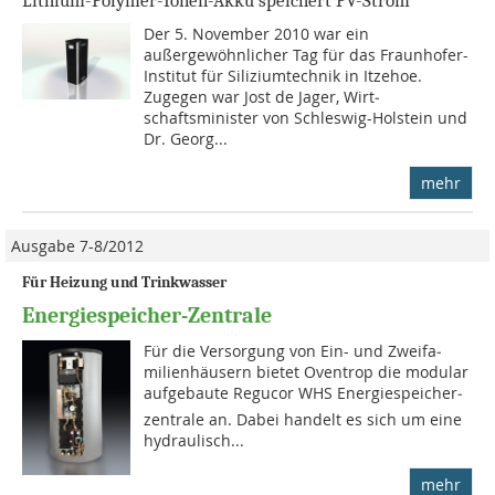
Lithium-Polymer-Ionen-Akku speichert PV-Strom
Der 5. November 2010 war ein
außergewöhnlicher Tag für das Fraunhofer-
Institut für Siliziumtechnik in Itzehoe.
Zugegen war Jost de Jager, Wirt­
schaftsminister von Schleswig-Holstein und
Dr. Georg...
mehr
Ausgabe 7-8/2012
Für Heizung und Trinkwasser
Energiespeicher-Zentrale
Für die Versorgung von Ein- und Zwei­fa­
milienhäusern bie­tet Oventrop die modular
aufge­bau­te Regucor WHS Ener­gie­spei­cher­
zentrale an. Dabei handelt es sich um eine
hy­drau­lisch...
mehr