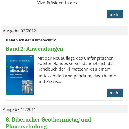
Vize-Präsidentin des...
mehr
Ausgabe 02/2012
Handbuch der Klimatechnik
Band 2: Anwendungen
Mit der Neu­auf­lage des um­fang­rei­ch­en
zwei­ten Ban­des ver­voll­stän­digt sich das
Hand­buch der Klima­technik zu ei­nem
umfas­sen­den Kom­pendium, das Theorie
und Praxis...
mehr
Ausgabe 11/2011
8. Biberacher Geothermietag und
Planerschulung