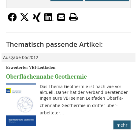
Thematisch passende Artikel:
Ausgabe 06/2012
Erweiterter VBI-Leitfaden
Oberflächennahe Geothermie
Das Thema Geothermie ist nach wie vor
aktuell. Da­her hat der Ver­band Be­ra­ten­der
In­genieure VBI seinen Leitfaden Ober­flä­
chennahe Geo­ther­mie in dritter über­
arbeiteter...
mehr