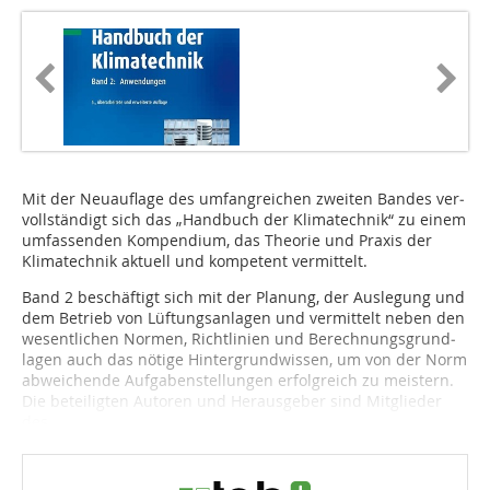
Mit der Neu­auf­lage des um­fang­rei­ch­en zwei­ten Ban­des ver­
voll­stän­digt sich das „Hand­buch der Klima­technik“ zu ei­nem
umfas­sen­den Kom­pendium, das Theorie und Praxis der
Klimatechnik aktuell und kompetent vermittelt.
Band 2 beschäftigt sich mit der Planung, der Auslegung und
dem Betrieb von Lüftungsanlagen und vermittelt neben den
wesentlichen Normen, Richt­li­nien und Be­rech­nungs­grund­
la­gen auch das nöti­ge Hin­ter­grund­wissen, um von der Norm
abweichende Auf­ga­ben­stell­ungen erfolgreich zu meistern.
Die beteiligten Au­to­ren und Herausgeber sind Mit­glieder
des...