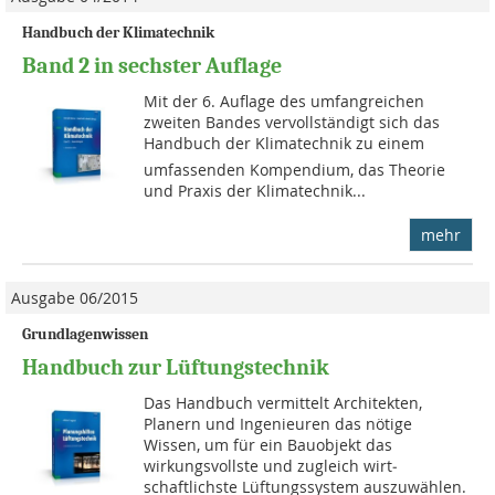
Handbuch der Klimatechnik
Band 2 in sechster Auflage
Mit der 6. Auf­lage des umfang­rei­chen
zweiten Bandes vervollständigt sich das
Handbuch der Kli­matechnik zu ei­nem
umfassenden Kom­pendium, das Theo­rie
und Praxis der Klimatechnik...
mehr
Ausgabe 06/2015
Grundlagenwissen
Handbuch zur Lüftungstechnik
Das Handbuch vermittelt Archi­tekten,
Planern und Ingenieu­ren das nötige
Wissen, um für ein Bauobjekt das
wirkungsvollste und zu­gleich wirt­
schaftlichste Lüftungssys­tem auszuwählen.