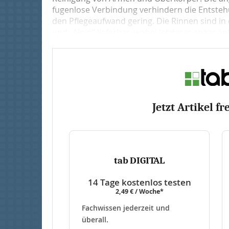
fugenlose Verbindung verhindern die Entste
den Pflegeaufwand gering. Die Rinnen sind i
und „Al­pin“ lieferbar, wobei letzterer sogar an
Jetzt Artikel fr
tab DIGITAL
14 Tage kostenlos testen
2,49 € / Woche*
Fachwissen jederzeit und
überall.