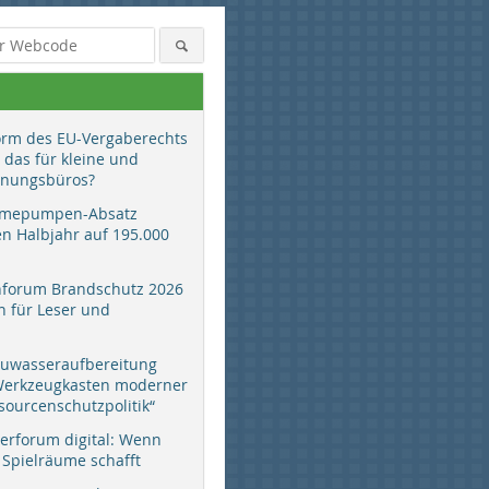
orm des EU-Vergaberechts
 das für kleine und
anungsbüros?
mepumpen-Absatz
en Halbjahr auf 195.000
hforum Brandschutz 2026
 für Leser und
auwasseraufbereitung
 Werkzeugkasten moderner
sourcenschutzpolitik“
erforum digital: Wenn
 Spielräume schafft