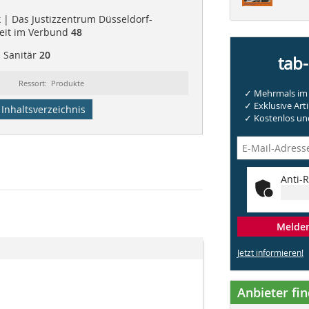
k | Das Justizzentrum Düsseldorf-
heit im Verbund
48
| Sanitär
20
tab
Ressort: Produkte
✓ Mehrmals im 
✓ Exklusive Arti
Inhaltsverzeichnis
✓ Kostenlos und
Anti-R
Melden 
Jetzt informieren!
Anbieter fi