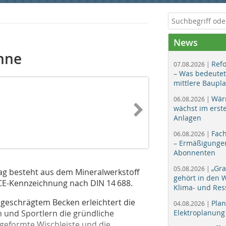
News
nne
Ref
07.08.2026 |
– Was bedeutet
mittlere Baupl
Wär
06.08.2026 |
wächst im erst
Anlagen
Fac
06.08.2026 |
– Ermäßigungen
Abonnenten
„Gr
05.08.2026 |
ag besteht aus dem Mineralwerkstoff
gehört in den
d CE-Kennzeichnung nach DIN 14 688.
Klima- und Res
eschrägtem Becken erleichtert die
Plan
04.08.2026 |
 und Sportlern die gründliche
Elektroplanung
geformte Wischleiste und die