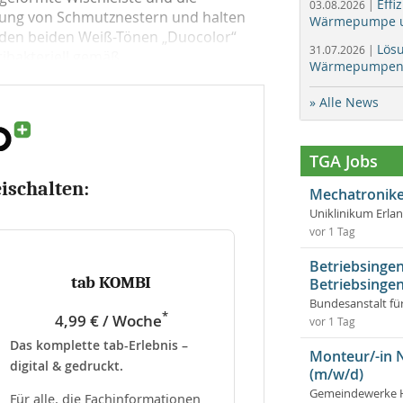
Effi
03.08.2026 |
hung von Schmutznestern und halten
Wärmepumpe un
n den beiden Weiß-Tönen „Duocolor“
Lös
31.07.2026 |
tibakteriell gemäß...
Wärmepumpen f
» Alle News
TGA Jobs
eischalten:
Mechatronike
Uniklinikum Erla
vor 1 Tag
Betriebsingen
tab KOMBI
Betriebsingen
Bundesanstalt fü
*
4,99 € / Woche
vor 1 Tag
Das komplette tab-Erlebnis –
Monteur/-in 
digital & gedruckt.
(m/w/d)
Gemeindewerke 
Für alle, die Fachinformationen