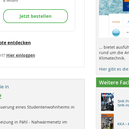
& Versand
Jetzt bestellen
ote entdecken
... bietet ausf
rund um die An
rt?
Hier einloggen
Klimatechnik.
Hier gibt es di
Weitere Fa
e in
2
SHK Pro
SHK-H
euerung eines Studentenwohnheims in
heizung in Pähl - Nahwärmenetz im
KKA – K