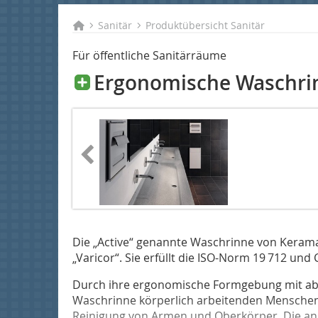
Sanitär
Produktübersicht Sanitär
Für öffentliche Sanitärräume
Ergonomische Waschri
Die „Active“ genannte Waschrinne von Keram
„Varicor“. Sie erfüllt die ISO-Norm 19 712 un
Durch ihre ergonomische Formgebung mit abg
Waschrinne körperlich arbeitenden Menschen
Reinigung von Armen und Oberkörper. Die an