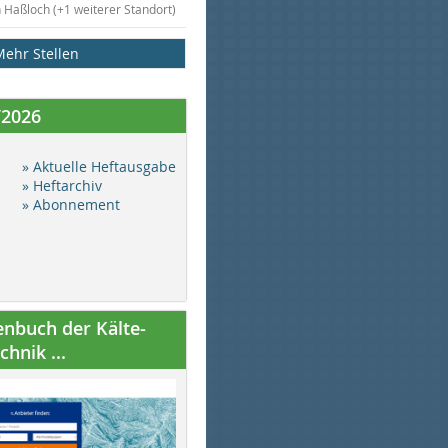
n Haßloch (+1 weiterer Standort)
Mehr Stellen
/2026
» Aktuelle Heftausgabe
» Heftarchiv
» Abonnement
nbuch der Kälte-
hnik ...