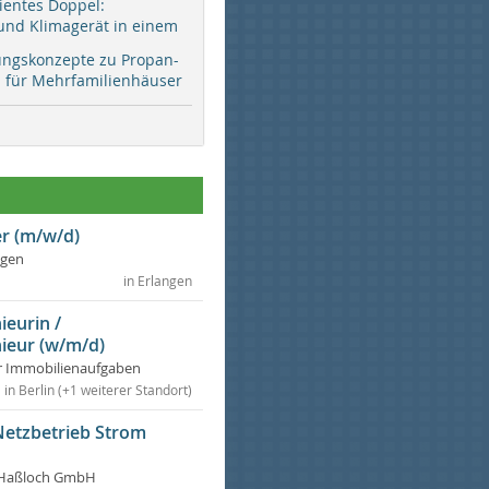
zientes Doppel:
d Klimagerät in einem
ungskonzepte zu Propan-
ür Mehrfamilienhäuser
r (m/w/d)
ngen
in Erlangen
ieurin /
ieur (w/m/d)
r Immobilienaufgaben
in Berlin (+1 weiterer Standort)
Netzbetrieb Strom
Haßloch GmbH