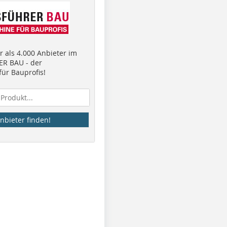
 als 4.000 Anbieter im
R BAU - der
ür Bauprofis!
nbieter finden!