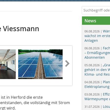
News
e Viessmann
Wär
06.08.2026 |
wächst im erst
Anlagen
Fac
06.08.2026 |
– Ermäßigungen
Abonnenten
„Gr
05.08.2026 |
gehört in den
Klima- und Res
Plan
04.08.2026 |
Elektroplanung
Effi
03.08.2026 |
st in Herford die erste
Wärmepumpe un
ntstanden, die vollständig mit Strom
Lös
31.07.2026 |
gt wird.