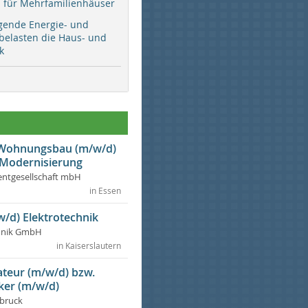
ür Mehrfamilienhäuser
gende Energie- und
 belasten die Haus- und
k
r Wohnungsbau (m/w/d)
 Modernisierung
ntgesellschaft mbH
in Essen
w/d) Elektrotechnik
chnik GmbH
in Kaiserslautern
lateur (m/w/d) bzw.
ker (m/w/d)
dbruck