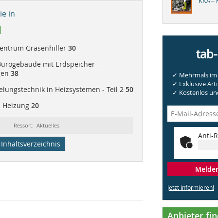
KKA – K
e in
1
zentrum Grasenhiller
30
tab
Bürogebäude mit Erdspeicher -
gen
38
✓ Mehrmals im 
✓ Exklusive Arti
lungstechnik in Heizsystemen - Teil 2
50
✓ Kostenlos und
| Heizung
20
Ressort: Aktuelles
Anti-R
Inhaltsverzeichnis
Melden 
Jetzt informieren!
Anbieter fi