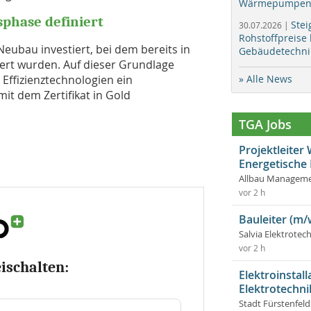
Wärmepumpen f
sphase definiert
Stei
30.07.2026 |
Rohstoffpreise
eubau investiert, bei dem bereits in
Gebäudetechni
iert wurden. Auf dieser Grundlage
Effizienztechnologien ein
» Alle News
t dem Zertifikat in Gold
TGA Jobs
Projektleite
Energetische
Allbau Manageme
vor 2 h
Bauleiter (m/
Salvia Elektrote
vor 2 h
eischalten:
Elektroinstal
Elektrotechni
Stadt Fürstenfel