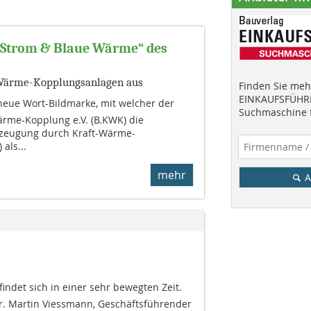
r Strom & Blaue Wärme“ des
t-Wärme-Kopplungsanlagen aus
Finden Sie mehr
EINKAUFSFÜHRE
e neue Wort-Bildmarke, mit welcher der
Suchmaschine f
rme-Kopplung e.V. (B.KWK) die
rzeugung durch Kraft-Wärme-
als...
mehr
A
indet sich in einer sehr bewegten Zeit.
Dr. Martin Viessmann, Geschäftsführender