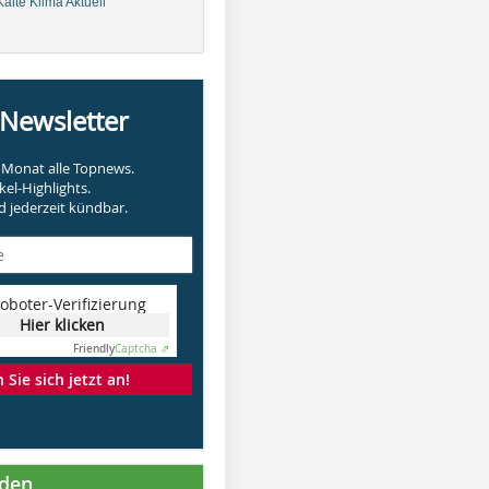
älte Klima Aktuell
-Newsletter
Monat alle Topnews.
kel-Highlights.
 jederzeit kündbar.
oboter-Verifizierung
Hier klicken
Friendly
Captcha ⇗
Sie sich jetzt an!
nden