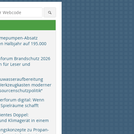
mepumpen-Absatz
en Halbjahr auf 195.000
hforum Brandschutz 2026
 für Leser und
auwasseraufbereitung
 Werkzeugkasten moderner
sourcenschutzpolitik“
erforum digital: Wenn
 Spielräume schafft
zientes Doppel:
d Klimagerät in einem
ungskonzepte zu Propan-