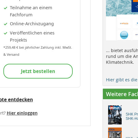
Teilnahme an einem
Fachforum
Online-Archivzugang
Veröffentlichen eines
Projekts
*259,48 € bei jährlicher Zahlung inkl. MwSt.
... bietet ausf
& Versand
rund um die An
Klimatechnik.
Jetzt bestellen
Hier gibt es di
Weitere Fa
ote entdecken
rt?
Hier einloggen
SHK Pro
SHK-H