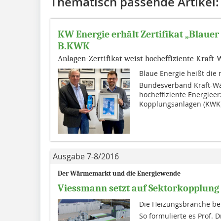
Thematisch passende Artikel:
KW Energie erhält Zertifikat „Blaue
B.KWK
Anlagen-Zertifikat weist hocheffiziente Kraf
Blaue Energie heißt di
Bundesverband Kraft-Wä
hocheffiziente Energiee
Kopplungsanlagen (KWK) 
Ausgabe 7-8/2016
Der Wärmemarkt und die Energiewende
Viessmann setzt auf Sektorkopplung
Die Heizungsbranche bef
So formulierte es Prof. 