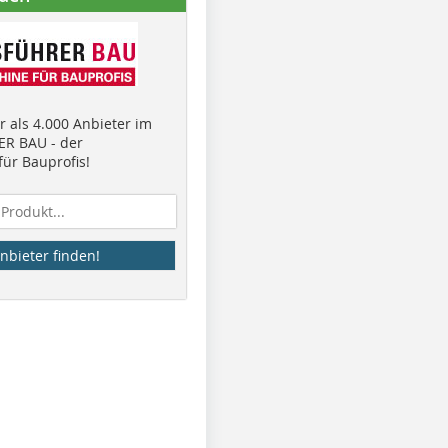
 als 4.000 Anbieter im
R BAU - der
ür Bauprofis!
nbieter finden!