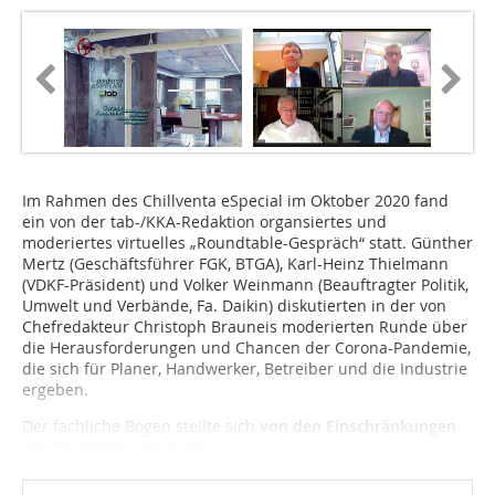
Im Rahmen des Chillventa eSpe­cial im Oktober 2020 fand
ein von der tab-/KKA-Redaktion organsiertes und
moderiertes virtuelles „Roundtable-Gespräch“ statt. Günther
Mertz (Geschäftsführer FGK, BTGA), Karl-Heinz Thielmann
(VDKF-Präsident) und Volker Weinmann (Beauftragter Politik,
Umwelt und Verbände, Fa. Daikin) diskutierten in der von
Chefredakteur Christoph Brauneis moderierten Runde über
die Herausforderungen und Chancen der Corona-Pandemie,
die sich für Planer, Handwerker, Betreiber und die Industrie
ergeben.
Der fachliche Bogen ­stellte sich
von den Einschränkungen
auf Baustellen durch die...