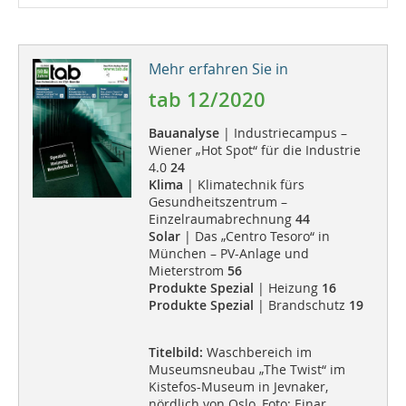
Mehr erfahren Sie in
tab 12/2020
Bauanalyse
| Industriecampus –
Wiener „Hot Spot“ für die Industrie
4.0
24
Klima
| Klimatechnik fürs
Gesundheitszentrum –
Einzelraumabrechnung
44
Solar
| Das „Centro Tesoro“ in
München – PV-Anlage und
Mieterstrom
56
Produkte Spezial
| Heizung
16
Produkte Spezial
| Brandschutz
19
Titelbild:
Waschbereich im
Museumsneubau „The Twist“ im
Kistefos-Museum in Jevnaker,
nördlich von Oslo, Foto: Einar