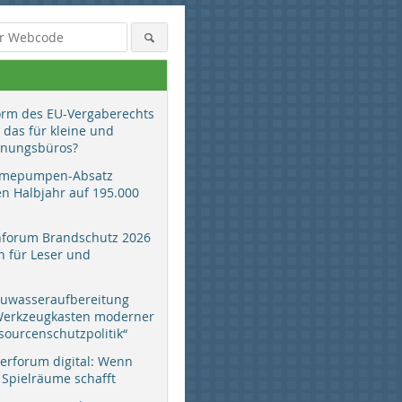
orm des EU-Vergaberechts
 das für kleine und
anungsbüros?
mepumpen-Absatz
en Halbjahr auf 195.000
hforum Brandschutz 2026
 für Leser und
auwasseraufbereitung
 Werkzeugkasten moderner
sourcenschutzpolitik“
erforum digital: Wenn
 Spielräume schafft