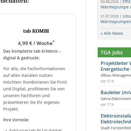
eischalten:
Effi
03.08.2026 |
Wärmepumpe un
Lös
31.07.2026 |
Wärmepumpen f
tab KOMBI
» Alle News
*
4,99 € / Woche
Das komplette tab-Erlebnis –
TGA Jobs
digital & gedruckt.
Projektleite
Für alle, die Fachinformationen
Energetische
auf allen Kanälen nutzen
Allbau Manageme
vor 17 h
möchten: Kombinieren Sie Print
und Digital, profitieren Sie von
Bauleiter (m/
unseren Fachforen und
Salvia Elektrote
präsentieren Sie Ihr eigenes
vor 17 h
Projekt.
Elektroinstal
Ihre Vorteile:
Elektrotechni
Stadt Fürstenfel
Exklusive tab-PLUS-Artikel