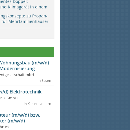
zientes Doppel:
d Klimagerät in einem
ungskonzepte zu Propan-
ür Mehrfamilienhäuser
r Wohnungsbau (m/w/d)
 Modernisierung
ntgesellschaft mbH
in Essen
w/d) Elektrotechnik
chnik GmbH
in Kaiserslautern
lateur (m/w/d) bzw.
ker (m/w/d)
dbruck