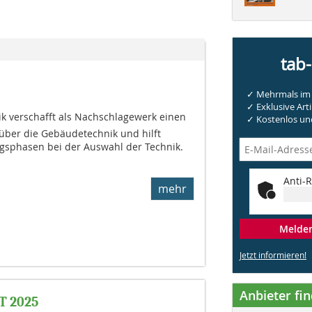
tab
✓ Mehrmals im 
✓ Exklusive Arti
k verschafft als Nachschlagewerk einen
✓ Kostenlos und
über die Gebäudetechnik und hilft
ngsphasen bei der Auswahl der Technik.
Anti-R
mehr
Melden 
Jetzt informieren!
Anbieter fi
T 2025