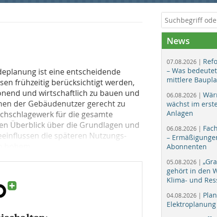
News
Ref
07.08.2026 |
– Was bedeutet
deplanung ist eine entscheidende
mittlere Baupl
n frühzeitig berücksichtigt werden,
onend und wirtschaftlich zu bauen und
Wär
06.08.2026 |
chen der Gebäudenutzer gerecht zu
wächst im erst
Anlagen
achschlagewerk für die gesamte
nen Überblick über die Grundlagen und
Fac
06.08.2026 |
eeinflussen die späteren Nutzungs-
– Ermäßigungen
n hohem...
Abonnenten
„Gr
05.08.2026 |
gehört in den
Klima- und Res
Plan
04.08.2026 |
Elektroplanung