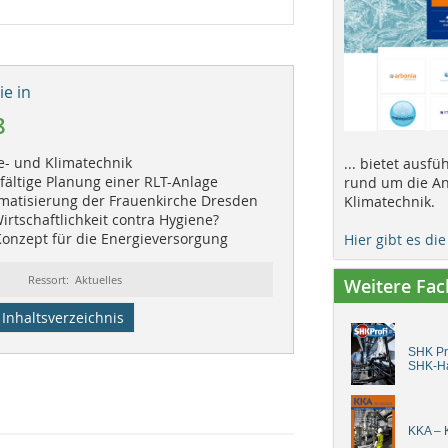
e in
8
te- und Klimatechnik
... bietet ausf
fältige Planung einer RLT-Anlage
rund um die An
imatisierung der Frauenkirche Dresden
Klimatechnik.
rtschaftlichkeit contra Hygiene?
Konzept für die Energieversorgung
Hier gibt es di
Ressort: Aktuelles
Weitere Fa
Inhaltsverzeichnis
SHK Pro
SHK-H
KKA – K