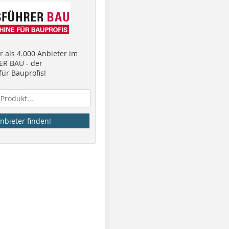
 als 4.000 Anbieter im
R BAU - der
ür Bauprofis!
nbieter finden!