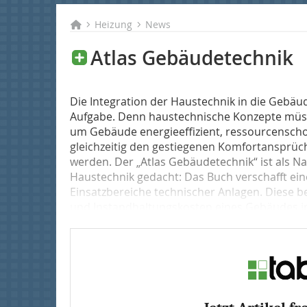
Heizung
News
Atlas Gebäudetechnik
Die Integration der Haustechnik in die Gebäu
Aufgabe. Denn haustechnische Konzepte müsse
um Gebäude energieeffizient, ressourcen­sch
gleichzeitig den gestiegenen Komfortansprü
werden. Der „Atlas Gebäudetechnik“ ist als N
Haustechnik gedacht: Das Buch verschafft ei
Einsatzbereiche technischer Anlagen. Diese b
und Instandhaltungskosten eines Gebäudes i