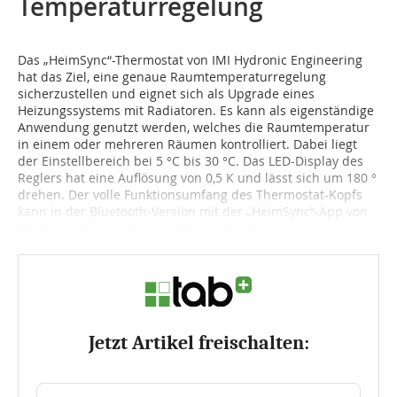
Temperaturregelung
Das „HeimSync“-Thermostat von IMI Hydronic Engineering
hat das Ziel, eine genaue Raumtemperaturregelung
sicherzustellen und eignet sich als Upgrade eines
Heizungssystems mit Radiatoren. Es kann als eigenständige
Anwendung genutzt werden, welches die Raumtemperatur
in einem oder mehreren Räumen kontrolliert. Dabei liegt
der Einstellbereich bei 5 °C bis 30 °C. Das LED-Display des
Reglers hat eine Auflösung von 0,5 K und lässt sich um 180 °
drehen. Der volle Funktionsumfang des Thermostat-Kopfs
kann in der Bluetooth-Version mit der „HeimSync“-App von
IMI für mobile Geräte genutzt werden. Eine...
Jetzt Artikel freischalten: