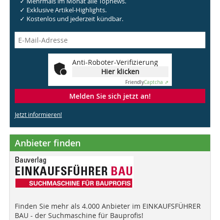
✓ Mehrmals im Monat alle Topnews.
✓ Exklusive Artikel-Highlights.
✓ Kostenlos und jederzeit kündbar.
Anti-Roboter-Verifizierung
Hier klicken
Friendly
Captcha ⇗
Melden Sie sich jetzt an!
Jetzt informieren!
Anbieter finden
Finden Sie mehr als 4.000 Anbieter im EINKAUFSFÜHRER
BAU - der Suchmaschine für Bauprofis!