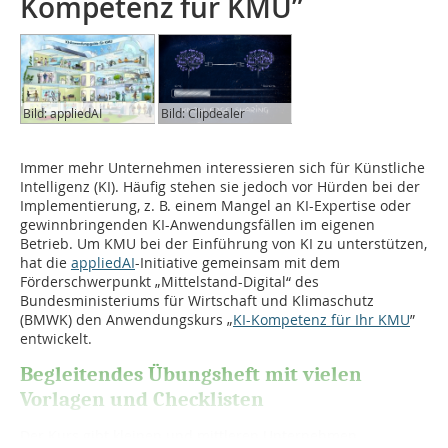
Kompetenz für KMU”
Bild: appliedAI
Bild: Clipdealer
Immer mehr Unternehmen interessieren sich für Künstliche
Intelligenz (KI). Häufig stehen sie jedoch vor Hürden bei der
Implementierung, z. B. einem Mangel an KI-Expertise oder
gewinnbringenden KI-Anwendungsfällen im eigenen
Betrieb. Um KMU bei der Einführung von KI zu unterstützen,
hat die
appliedAI
-Initiative gemeinsam mit dem
Förderschwerpunkt „Mittelstand-Digital“ des
Bundesministeriums für Wirtschaft und Klimaschutz
(BMWK) den Anwendungskurs „
KI-Kompetenz für Ihr KMU
”
entwickelt.
Begleitendes Übungsheft mit vielen
Vorlagen und Checklisten
Der Kurs gibt kleinen und mittleren Unternehmen...