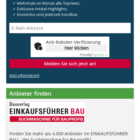
✓ Mehrmals im Monat alle Topnews.
✓ Exklusive Artikel-Highlights.
✓ Kostenlos und jederzeit kündbar.
Anti-Roboter-Verifizierung
Hier klicken
Friendly
Captcha ⇗
Melden Sie sich jetzt an!
Jetzt informieren!
Anbieter finden
Finden Sie mehr als 4.000 Anbieter im EINKAUFSFÜHRER
BAU - der Suchmaschine für Bauprofis!