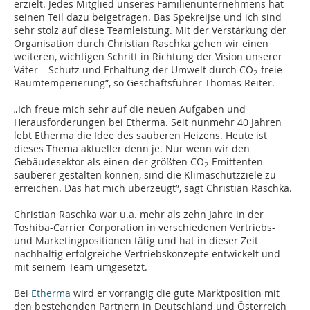
erzielt. Jedes Mitglied unseres Familienunternehmens hat
seinen Teil dazu beigetragen. Bas Spekreijse und ich sind
sehr stolz auf diese Teamleistung. Mit der Verstärkung der
Organisation durch Christian Raschka gehen wir einen
weiteren, wichtigen Schritt in Richtung der Vision unserer
Väter – Schutz und Erhaltung der Umwelt durch CO
-freie
2
Raumtemperierung”, so Geschäftsführer Thomas Reiter.
„Ich freue mich sehr auf die neuen Aufgaben und
Herausforderungen bei Etherma. Seit nunmehr 40 Jahren
lebt Etherma die Idee des sauberen Heizens. Heute ist
dieses Thema aktueller denn je. Nur wenn wir den
Gebäudesektor als einen der größten CO
-Emittenten
2
sauberer gestalten können, sind die Klimaschutzziele zu
erreichen. Das hat mich überzeugt”, sagt Christian Raschka.
Christian Raschka war u.a. mehr als zehn Jahre in der
Toshiba-Carrier Corporation in verschiedenen Vertriebs-
und Marketingpositionen tätig und hat in dieser Zeit
nachhaltig erfolgreiche Vertriebskonzepte entwickelt und
mit seinem Team umgesetzt.
Bei
Etherma
wird er vorrangig die gute Marktposition mit
den bestehenden Partnern in Deutschland und Österreich