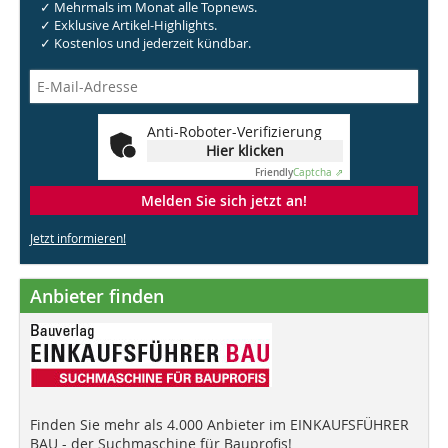
✓ Mehrmals im Monat alle Topnews.
✓ Exklusive Artikel-Highlights.
✓ Kostenlos und jederzeit kündbar.
Anti-Roboter-Verifizierung
Hier klicken
Friendly
Captcha ⇗
Melden Sie sich jetzt an!
Jetzt informieren!
Anbieter finden
Finden Sie mehr als 4.000 Anbieter im EINKAUFSFÜHRER
BAU - der Suchmaschine für Bauprofis!