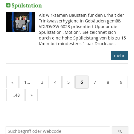
Spülstation
Als wirksamen Baustein für den Erhalt der
Trinkwasserhygiene in Gebäuden gemäß
VDI/DVGW 6023 präsentiert Uponor die
Spülstation „Motion“. Sie zeichnet sich
durch eine hohe Spülleistung von bis zu 15
l/min bei mindestens 1 bar Druck aus.
mehr
«
1...
3
4
5
6
7
8
9
...48
»