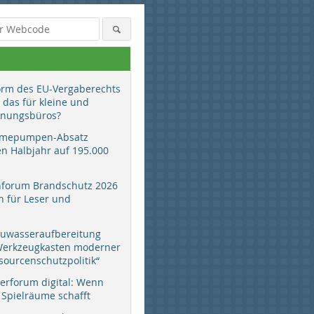
orm des EU-Vergaberechts
 das für kleine und
anungsbüros?
mepumpen-Absatz
en Halbjahr auf 195.000
hforum Brandschutz 2026
 für Leser und
auwasseraufbereitung
 Werkzeugkasten moderner
sourcenschutzpolitik“
erforum digital: Wenn
 Spielräume schafft