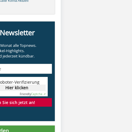
älte Klima Aktuell
-Newsletter
Monat alle Topnews.
kel-Highlights.
 jederzeit kündbar.
oboter-Verifizierung
Hier klicken
Friendly
Captcha ⇗
Sie sich jetzt an!
nden