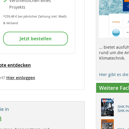
Veröffentlichen eines
Projekts
*259,48 € bei jährlicher Zahlung inkl. MwSt.
& Versand
Jetzt bestellen
... bietet ausf
rund um die An
Klimatechnik.
ote entdecken
Hier gibt es di
rt?
Hier einloggen
Weitere Fa
SHK Pro
e in
SHK-H
8