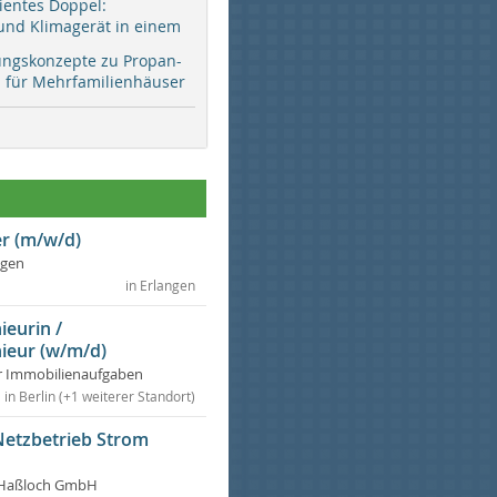
zientes Doppel:
d Klimagerät in einem
ungskonzepte zu Propan-
ür Mehrfamilienhäuser
r (m/w/d)
ngen
in Erlangen
ieurin /
ieur (w/m/d)
r Immobilienaufgaben
in Berlin (+1 weiterer Standort)
Netzbetrieb Strom
Haßloch GmbH