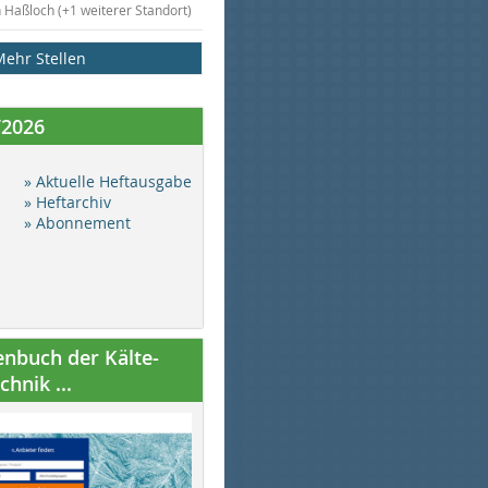
n Haßloch (+1 weiterer Standort)
Mehr Stellen
/2026
» Aktuelle Heftausgabe
» Heftarchiv
» Abonnement
nbuch der Kälte-
hnik ...