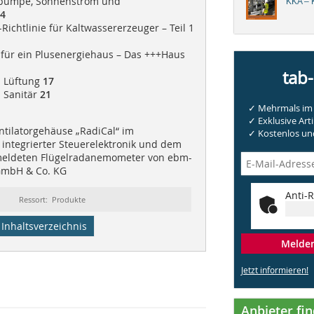
pumpe, Sonnenstrom und
KKA – K
4
Richtlinie für Kaltwassererzeuger – Teil 1
 für ein Plusenergiehaus – Das +++Haus
tab
| Lüftung
17
| Sanitär
21
✓ Mehrmals im 
✓ Exklusive Arti
ntilatorgehäuse „RadiCal“ im
✓ Kostenlos und
 integrierter Steuerelektronik und dem
eldeten Flügelradanemometer von ebm-
GmbH & Co. KG
Anti-R
Ressort: Produkte
Inhaltsverzeichnis
Melden 
Jetzt informieren!
Anbieter fi