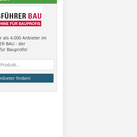
 als 4.000 Anbieter im
R BAU - der
ür Bauprofis!
nbieter finden!