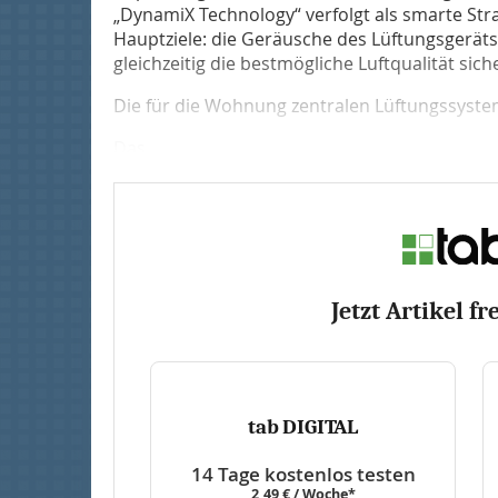
„DynamiX Technology“ verfolgt als smarte Str
Hauptziele: die Geräusche des Lüftungsgerät
gleichzeitig die bestmögliche Luftqualität sich
Die für die Wohnung zentralen Lüftungssystem
Das...
Jetzt Artikel fr
tab DIGITAL
14 Tage kostenlos testen
2,49 € / Woche*