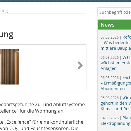
tung
News
ung
Ref
07.08.2026 |
– Was bedeutet
mittlere Baupl
Wär
06.08.2026 |
wächst im erst
Anlagen
Fac
06.08.2026 |
– Ermäßigungen
Abonnenten
„Gr
05.08.2026 |
gehört in den
bedarfsgeführte Zu- und Abluftsysteme
Klima- und Res
ellence“ für die Wohnung an.
Plan
04.08.2026 |
 „Excellence“ für eine kontinuierliche
Elektroplanung
 von CO
- und Feuchtesensoren. Die
2